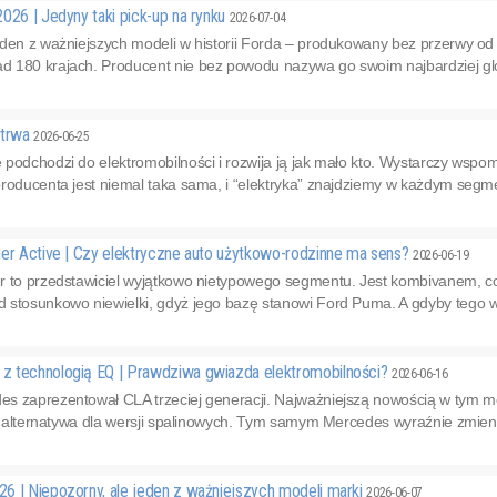
026 | Jedyny taki pick-up na rynku
2026-07-04
eden z ważniejszych modeli w historii Forda – produkowany bez przerwy od
 180 krajach. Producent nie bez powodu nazywa go swoim najbardziej g
 trwa
2026-06-25
podchodzi do elektromobilności i rozwija ją jak mało kto. Wystarczy wspomn
roducenta jest niemal taka sama, i “elektryka” znajdziemy w każdym segme
ier Active | Czy elektryczne auto użytkowo-rodzinne ma sens?
2026-06-19
r to przedstawiciel wyjątkowo nietypowego segmentu. Jest kombivanem, co
stosunkowo niewielki, gdyż jego bazę stanowi Ford Puma. A gdyby tego ws
 technologią EQ | Prawdziwa gwiazda elektromobilności?
2026-06-16
s zaprezentował CLA trzeciej generacji. Najważniejszą nowością w tym mo
ko alternatywa dla wersji spalinowych. Tym samym Mercedes wyraźnie zmieni
6 | Niepozorny, ale jeden z ważniejszych modeli marki
2026-06-07