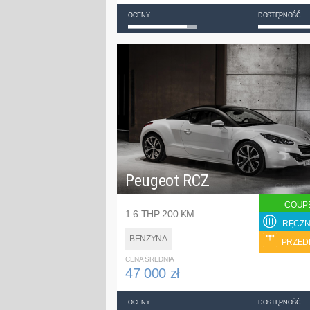
OCENY
DOSTĘPNOŚĆ
Peugeot RCZ
COUP
1.6 THP 200 KM
RĘCZN
BENZYNA
PRZED
CENA ŚREDNIA
47 000 zł
OCENY
DOSTĘPNOŚĆ