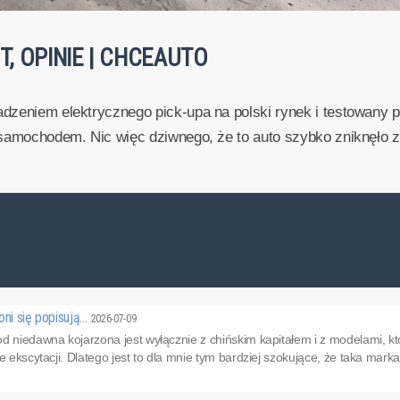
T, OPINIE | CHCEAUTO
dzeniem elektrycznego pick-upa na polski rynek i testowany p
samochodem. Nic więc dziwnego, że to auto szybko zniknęło z of
oni się popisują…
2026-07-09
d niedawna kojarzona jest wyłącznie z chińskim kapitałem i z modelami, któ
e ekscytacji. Dlatego jest to dla mnie tym bardziej szokujące, że taka mark