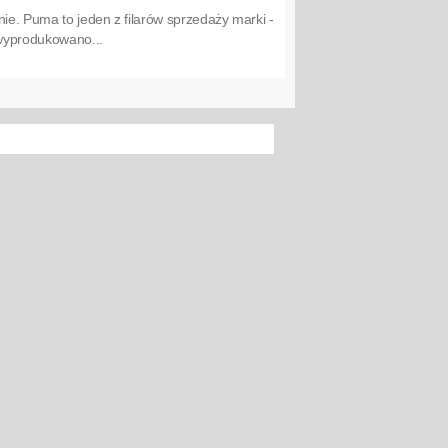
nie. Puma to jeden z filarów sprzedaży marki -
 wyprodukowano...