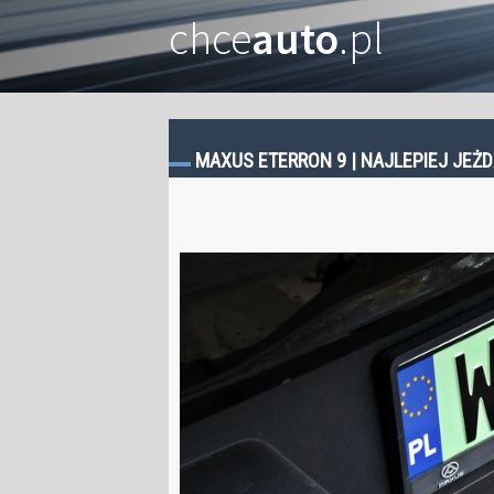
chce
auto
.pl
MAXUS ETERRON 9 | NAJLEPIEJ JEŻD