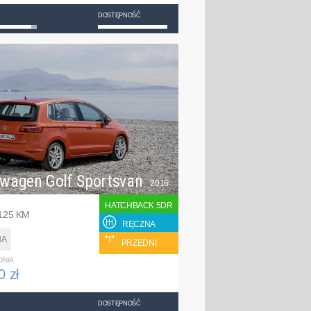
DOSTĘPNOŚĆ
swagen Golf Sportsvan
2016
HATCHBACK 5DR
 125 KM
RĘCZNA
NA
PRZEDNI
DNIA
0 zł
DOSTĘPNOŚĆ