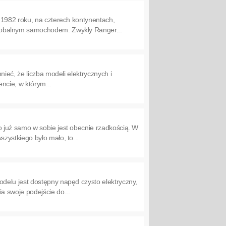
 1982 roku, na czterech kontynentach,
lobalnym samochodem. Zwykły Ranger...
ieć, że liczba modeli elektrycznych i
ncie, w którym...
 już samo w sobie jest obecnie rzadkością. W
zystkiego było mało, to...
delu jest dostępny napęd czysto elektryczny,
a swoje podejście do...