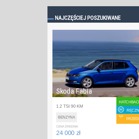
NAJCZĘŚCIEJ POSZUKIWANE
Skoda Fabia
HATCHBAC
1.2 TSI 90 KM
RĘCZN
BENZYNA
PRZED
CENA ŚREDNIA
24 000 zł