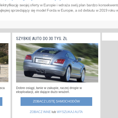
elektryfikację swojej oferty w Europie i wdraża swój plan bardzo konsekwent
ajlepiej sprzedający się model Forda w Europie, a od debiutu w 2019 roku
SZYBKIE AUTO DO 30 TYS. ZŁ
Dobre osiągi, tanie w zakupie, raczej drogie w
jsca
eksploatacji, ale dające dużo wrażeń.
ZOBACZ LISTĘ SAMOCHODÓW
ZOBACZ INNE
lub
WYSZUKAJ AUTA