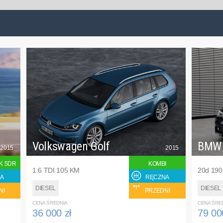
Volkswagen Golf
BMW
2015
2015
K 5DR
KOMBI
1.6 TDI 105 KM
20d 19
A
RĘCZNA
DIESEL
DIESEL
NI
PRZEDNI
CENA ŚREDNIA
CENA ŚRE
36 000 zł
79 00