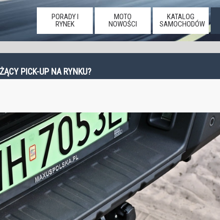
PORADY I
MOTO
KATALOG
RYNEK
NOWOŚCI
SAMOCHODÓW
ŻĄCY PICK-UP NA RYNKU?