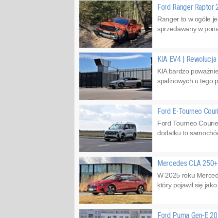
Ford Ranger Raptor 2
Ranger to w ogóle j
sprzedawany w ponad
KIA EV4 | Rewolucja
KIA bardzo poważnie 
spalinowych u tego p
Ford E-Tourneo Cour
Ford Tourneo Courie
dodatku to samochód 
Mercedes CLA 250+ z
W 2025 roku Mercede
który pojawił się ja
Ford Puma Gen-E 202