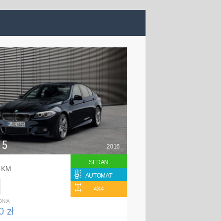
 5
2016
SEDAN
0 KM
AUTOMAT
4X4
DNIA
0 zł