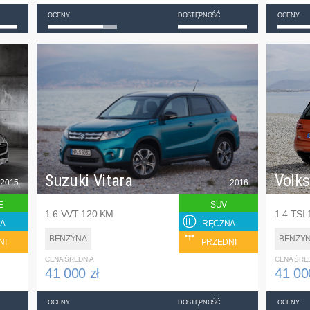
OCENY
DOSTĘPNOŚĆ
OCENY
Suzuki Vitara
Volk
2015
2016
E
SUV
1.6 VVT 120 KM
1.4 TSI
A
RĘCZNA
BENZYNA
BENZY
NI
PRZEDNI
CENA ŚREDNIA
CENA ŚRE
41 000 zł
41 00
OCENY
DOSTĘPNOŚĆ
OCENY