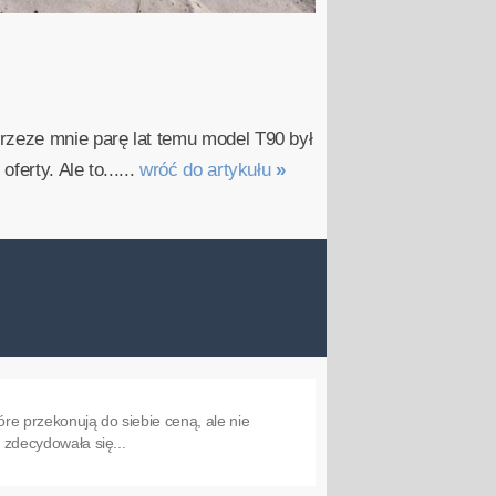
rzeze mnie parę lat temu model T90 był
erty. Ale to......
wróć do artykułu
»
re przekonują do siebie ceną, ale nie
a zdecydowała się...