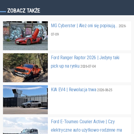
ZOBACZ TAKŻE
MG Cyberster | Ależ oni się popisują…
2026-
07-09
Ford Ranger Raptor 2026 | Jedyny taki
pick-up na rynku
2026-07-04
KIA EV4 | Rewolucja trwa
2026-06-25
Ford E-Tourneo Courier Active | Czy
elektryczne auto użytkowo-rodzinne ma