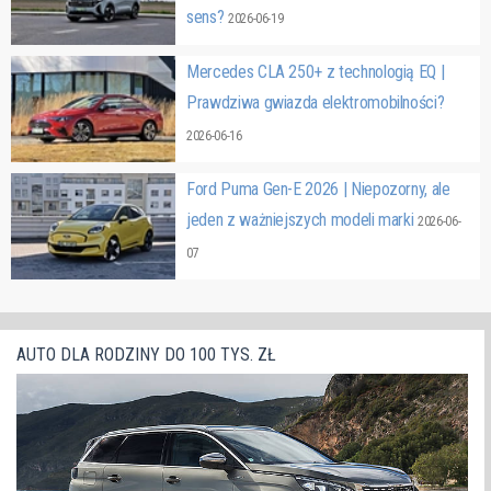
sens?
2026-06-19
Mercedes CLA 250+ z technologią EQ |
Prawdziwa gwiazda elektromobilności?
2026-06-16
Ford Puma Gen-E 2026 | Niepozorny, ale
jeden z ważniejszych modeli marki
2026-06-
07
AUTO DLA RODZINY DO 100 TYS. ZŁ