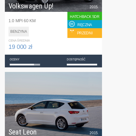
Volkswagen Up!
2015
HATCHBACK 5DR
1.0 MPI 60 KM
RĘCZNA
BENZYNA
PRZEDNI
CENA ŚREDNIA
19 000 zł
OCENY
DOSTĘPNOŚĆ
Seat Leon
2015