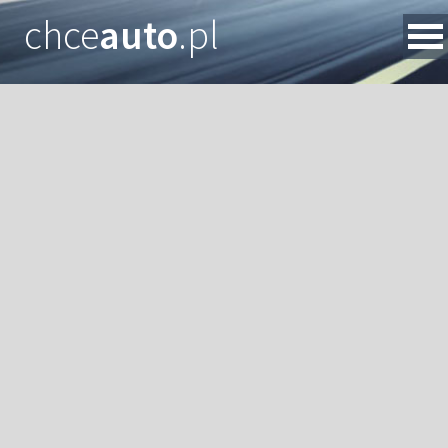
chce
auto
.pl