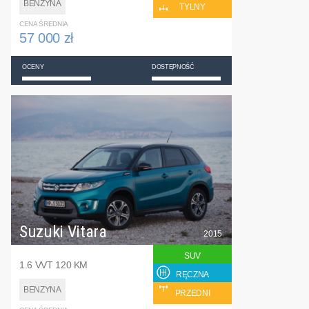
BENZYNA
TYLNY
CENA ŚREDNIA
57 000 zł
OCENY
DOSTĘPNOŚĆ
Suzuki Vitara
2015
SUV
1.6 VVT 120 KM
RĘCZNA
BENZYNA
PRZEDNI