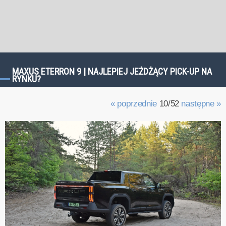
MAXUS ETERRON 9 | NAJLEPIEJ JEŻDŻĄCY PICK-UP NA
RYNKU?
« poprzednie
10/52
następne »