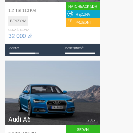
HATCHBACK 5DR
1.2 TSI 110 KM
RĘCZNA
BENZYNA
PRZEDNI
CENA ŚREDNIA
32 000 zł
OCENY
DOSTĘPNOŚĆ
Audi A6
2017
SEDAN