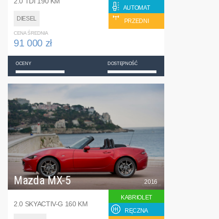
2.0 TDI 190 KM
AUTOMAT
DIESEL
PRZEDNI
CENA ŚREDNIA
91 000 zł
OCENY
DOSTĘPNOŚĆ
Mazda MX-5
2016
KABRIOLET
2.0 SKYACTIV-G 160 KM
RĘCZNA