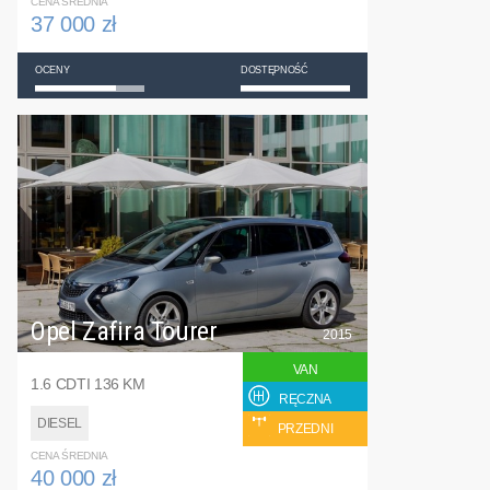
CENA ŚREDNIA
37 000 zł
OCENY
DOSTĘPNOŚĆ
Opel Zafira Tourer
2015
VAN
1.6 CDTI 136 KM
RĘCZNA
DIESEL
PRZEDNI
CENA ŚREDNIA
40 000 zł