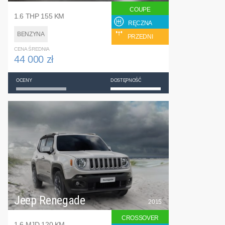
COUPE
1.6 THP 155 KM
RĘCZNA
BENZYNA
PRZEDNI
CENA ŚREDNIA
44 000 zł
OCENY
DOSTĘPNOŚĆ
Jeep Renegade
2015
CROSSOVER
1.6 MJD 120 KM