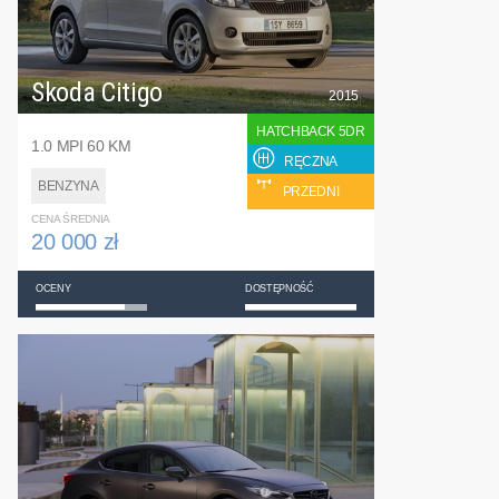
Skoda Citigo
2015
HATCHBACK 5DR
1.0 MPI 60 KM
RĘCZNA
BENZYNA
PRZEDNI
CENA ŚREDNIA
20 000 zł
OCENY
DOSTĘPNOŚĆ