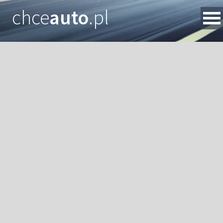
chce
auto
.pl