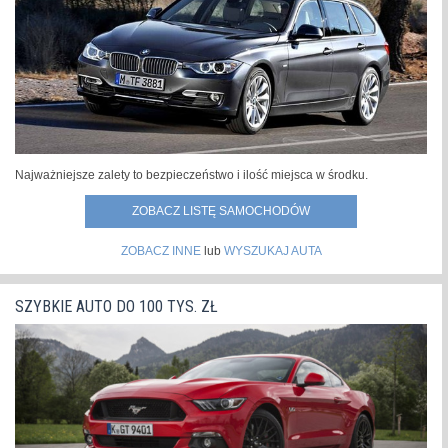
Najważniejsze zalety to bezpieczeństwo i ilość miejsca w środku.
ZOBACZ LISTĘ SAMOCHODÓW
ZOBACZ INNE
lub
WYSZUKAJ AUTA
SZYBKIE AUTO DO 100 TYS. ZŁ