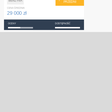
BENZYNA
PRZEDNI
CENA ŚREDNIA
29 000 zł
OCENY
DOSTĘPNOŚĆ
Skoda Superb
Toyota Yaris
Ford Mondeo
Opel Corsa
Renault Megane
Toyota Avensis
Seat Ibiza