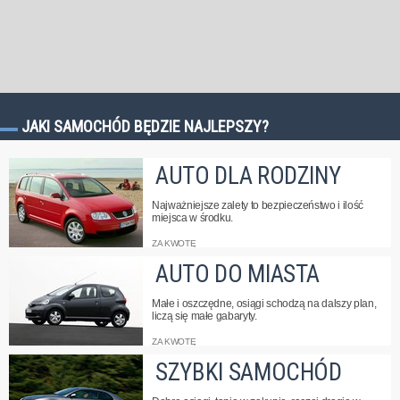
JAKI SAMOCHÓD BĘDZIE NAJLEPSZY?
AUTO DLA RODZINY
Najważniejsze zalety to bezpieczeństwo i ilość
miejsca w środku.
ZA KWOTĘ
AUTO DO MIASTA
→ 20 000 zł
→ 30 000 zł
→ 50 000 zł
→ 100 000 zł
Małe i oszczędne, osiągi schodzą na dalszy plan,
liczą się małe gabaryty.
ZA KWOTĘ
SZYBKI SAMOCHÓD
→ 10 000 zł
→ 20 000 zł
→ 30 000 zł
→ 50 000 zł