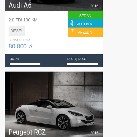
Audi A6
2016
SEDAN
2.0 TDI 190 KM
AUTOMAT
DIESEL
PRZEDNI
CENA ŚREDNIA
80 000 zł
OCENY
DOSTĘPNOŚĆ
Peugeot RCZ
2015