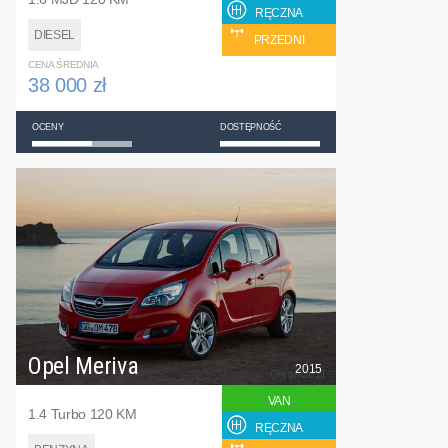
RĘCZNA
DIESEL
PRZEDNI
CENA ŚREDNIA
38 000 zł
OCENY
DOSTĘPNOŚĆ
Opel Meriva
2015
VAN
1.4 Turbo 120 KM
RĘCZNA