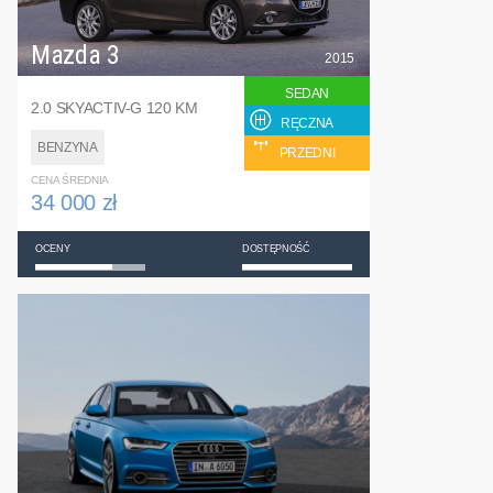
Mazda 3
2015
SEDAN
2.0 SKYACTIV-G 120 KM
RĘCZNA
BENZYNA
PRZEDNI
CENA ŚREDNIA
34 000 zł
OCENY
DOSTĘPNOŚĆ