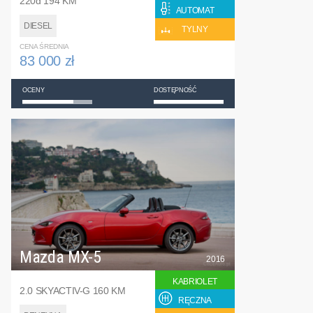
220d 194 KM
AUTOMAT
DIESEL
TYLNY
CENA ŚREDNIA
83 000 zł
OCENY
DOSTĘPNOŚĆ
Mazda MX-5
2016
KABRIOLET
2.0 SKYACTIV-G 160 KM
RĘCZNA