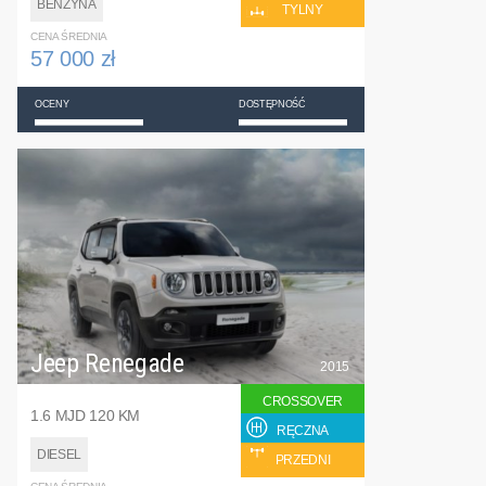
BENZYNA
TYLNY
CENA ŚREDNIA
57 000 zł
OCENY
DOSTĘPNOŚĆ
Jeep Renegade
2015
CROSSOVER
1.6 MJD 120 KM
RĘCZNA
DIESEL
PRZEDNI