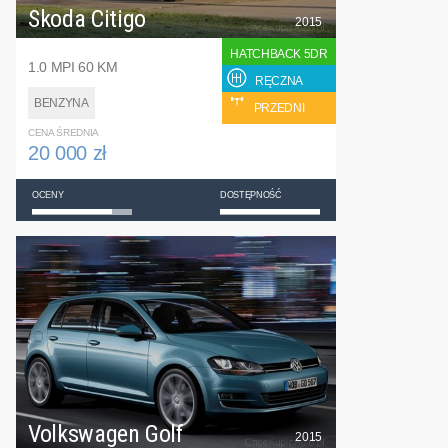
Skoda Citigo
2015
HATCHBACK 5DR
1.0 MPI 60 KM
RĘCZNA
BENZYNA
PRZEDNI
CENA ŚREDNIA
20 000 zł
OCENY
DOSTĘPNOŚĆ
Volkswagen Golf
2015