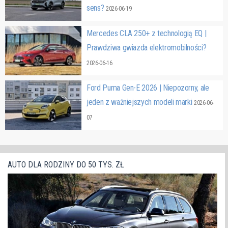
sens?
2026-06-19
Mercedes CLA 250+ z technologią EQ |
Prawdziwa gwiazda elektromobilności?
2026-06-16
Ford Puma Gen-E 2026 | Niepozorny, ale
jeden z ważniejszych modeli marki
2026-06-
07
AUTO DLA RODZINY DO 50 TYS. ZŁ