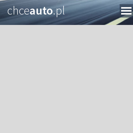
chce
auto
.pl