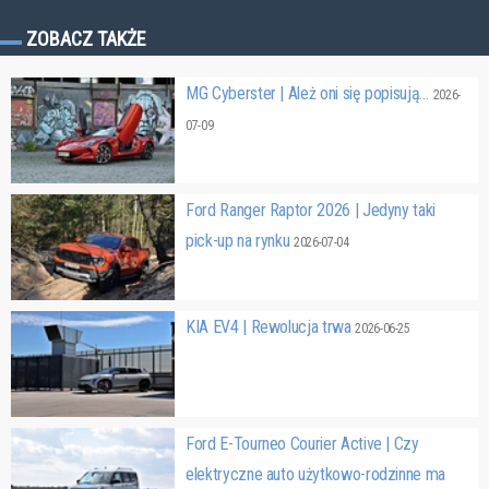
ZOBACZ TAKŻE
MG Cyberster | Ależ oni się popisują…
2026-
07-09
Ford Ranger Raptor 2026 | Jedyny taki
pick-up na rynku
2026-07-04
KIA EV4 | Rewolucja trwa
2026-06-25
Ford E-Tourneo Courier Active | Czy
elektryczne auto użytkowo-rodzinne ma