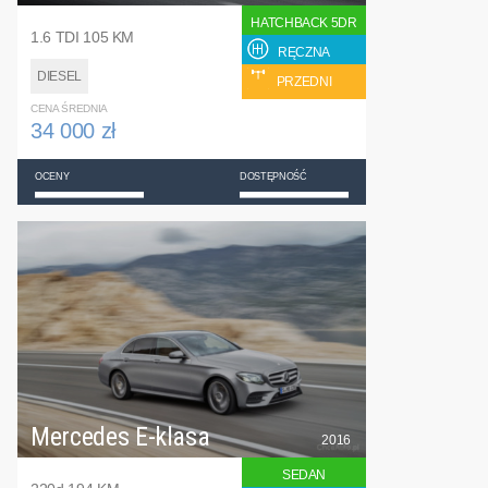
HATCHBACK 5DR
1.6 TDI 105 KM
RĘCZNA
DIESEL
PRZEDNI
CENA ŚREDNIA
34 000 zł
OCENY
DOSTĘPNOŚĆ
Mercedes E-klasa
2016
SEDAN