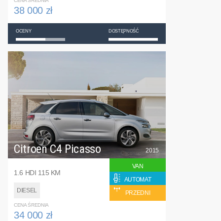
CENA ŚREDNIA
38 000 zł
OCENY
DOSTĘPNOŚĆ
Citroen C4 Picasso
2015
VAN
1.6 HDI 115 KM
AUTOMAT
DIESEL
PRZEDNI
CENA ŚREDNIA
34 000 zł