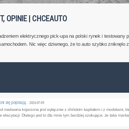
T, OPINIE | CHCEAUTO
dzeniem elektrycznego pick-upa na polski rynek i testowany p
samochodem. Nic więc dziwnego, że to auto szybko zniknęło z of
oni się popisują…
2026-07-09
d niedawna kojarzona jest wyłącznie z chińskim kapitałem i z modelami, któ
e ekscytacji. Dlatego jest to dla mnie tym bardziej szokujące, że taka mark