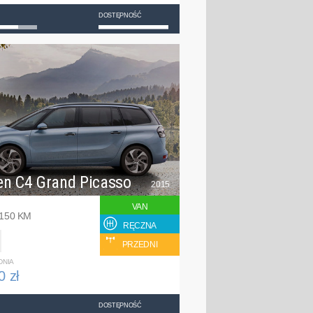
DOSTĘPNOŚĆ
en C4 Grand Picasso
2015
VAN
 150 KM
RĘCZNA
PRZEDNI
DNIA
0 zł
DOSTĘPNOŚĆ