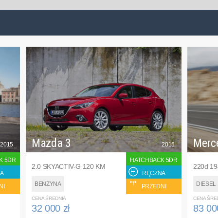
Mazda 3
Merc
2015
2015
K 5DR
HATCHBACK 5DR
2.0 SKYACTIV-G 120 KM
220d 1
A
RĘCZNA
BENZYNA
DIESEL
NI
PRZEDNI
CENA ŚREDNIA
CENA ŚRE
32 000 zł
83 00