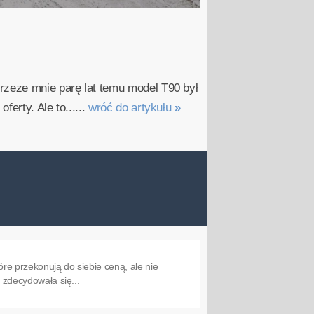
rzeze mnie parę lat temu model T90 był
erty. Ale to......
wróć do artykułu
»
re przekonują do siebie ceną, ale nie
a zdecydowała się...