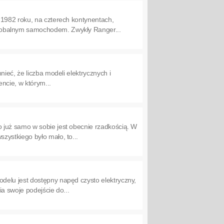
 1982 roku, na czterech kontynentach,
lobalnym samochodem. Zwykły Ranger...
ieć, że liczba modeli elektrycznych i
ncie, w którym...
 już samo w sobie jest obecnie rzadkością. W
zystkiego było mało, to...
delu jest dostępny napęd czysto elektryczny,
a swoje podejście do...