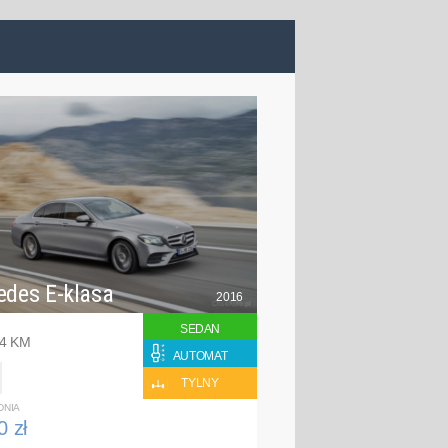
edes E-klasa
2016
SEDAN
94 KM
AUTOMAT
TYLNY
DNIA
0 zł