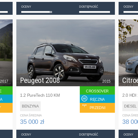
OCENY
DOSTĘPNOŚĆ
OCENY
Peugeot 2008
Citro
2017
2015
E
CROSSOVER
1.2 PureTech 110 KM
2.0 HDI
A
RĘCZNA
BENZYNA
DIESEL
Y
PRZEDNI
CENA ŚREDNIA
CENA ŚRE
35 000 zł
38 00
OCENY
DOSTĘPNOŚĆ
OCENY