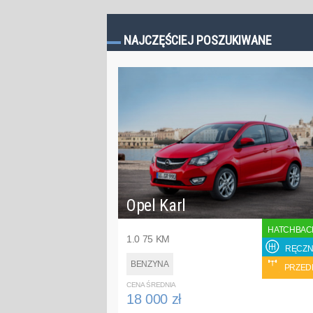
NAJCZĘŚCIEJ POSZUKIWANE
Opel Karl
HATCHBAC
1.0 75 KM
RĘCZN
BENZYNA
PRZED
CENA ŚREDNIA
18 000 zł