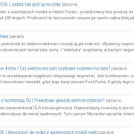
026 | Jedyny taki pick-up na rynku
2026-07-04
eden z ważniejszych modeli w historii Forda – produkowany bez przerwy od
 180 krajach. Producent nie bez powodu nazywa go swoim najbardziej g
 trwa
2026-06-25
podchodzi do elektromobilności i rozwija ją jak mało kto. Wystarczy wspomn
roducenta jest niemal taka sama, i “elektryka” znajdziemy w każdym segme
ier Active | Czy elektryczne auto użytkowo-rodzinne ma sens?
2026-06-19
r to przedstawiciel wyjątkowo nietypowego segmentu. Jest kombivanem, co
stosunkowo niewielki, gdyż jego bazę stanowi Ford Puma. A gdyby tego ws
 technologią EQ | Prawdziwa gwiazda elektromobilności?
2026-06-16
s zaprezentował CLA trzeciej generacji. Najważniejszą nowością w tym mo
ko alternatywa dla wersji spalinowych. Tym samym Mercedes wyraźnie zmieni
6 | Niepozorny, ale jeden z ważniejszych modeli marki
2026-06-07