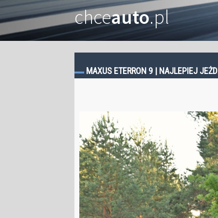
chce
auto
.pl
MAXUS ETERRON 9 | NAJLEPIEJ JEŻD