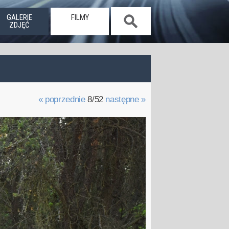
GALERIE
FILMY
ZDJĘĆ
« poprzednie
8/52
następne »