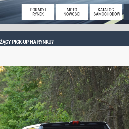
PORADY I
MOTO
KATALOG
RYNEK
NOWOŚCI
SAMOCHODÓW
ŻĄCY PICK-UP NA RYNKU?