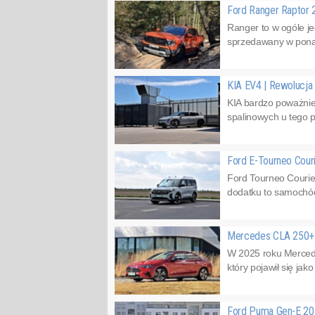
Ford Ranger Raptor 2
Ranger to w ogóle j
sprzedawany w ponad
KIA EV4 | Rewolucja
KIA bardzo poważnie 
spalinowych u tego p
Ford E-Tourneo Cour
Ford Tourneo Courie
dodatku to samochód 
Mercedes CLA 250+ z
W 2025 roku Mercede
który pojawił się ja
Ford Puma Gen-E 202