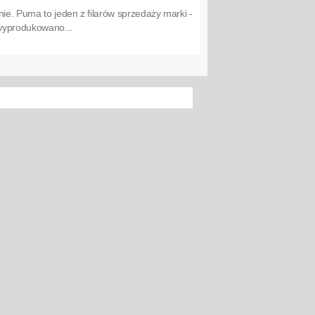
nie. Puma to jeden z filarów sprzedaży marki -
 wyprodukowano...