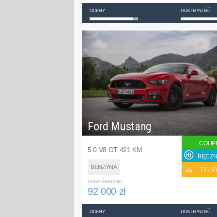
OCENY
DOSTĘPNOŚĆ
Ford Mustang
COUP
5.0 V8 GT 421 KM
RĘCZN
BENZYNA
TYLN
CENA ŚREDNIA
92 000 zł
OCENY
DOSTĘPNOŚĆ