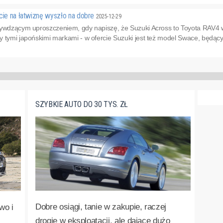
cie na łatwiznę wyszło na dobre
2025-12-29
zywdzącym uproszczeniem, gdy napiszę, że Suzuki Across to Toyota RAV4 w
 tymi japońskimi markami - w ofercie Suzuki jest też model Swace, będący k
SZYBKIE AUTO DO 30 TYS. ZŁ
Dobre osiągi, tanie w zakupie, raczej
wo i
drogie w eksploatacji, ale dające dużo