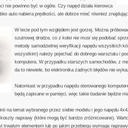
 nie powinno być w ogóle. Czy napęd działa kierowca
ybko auto nabiera prędkości, ale dobrze mieć również znajdują
W lecie pod tym względem jest gorzej. Można próbo
szutrowej drodze, co z kolei nie musi się podobać sprz
metody samodzielnej weryfikacji napędu wszystkich kó
wszystkim) należy pojechać do dobrego warsztatu i pod
komputera. W przypadku starszych samochodów, z me
da to niewiele, bo elektronika żadnych błędów nie wyka
Natomiast w przypadku napędu sterowanego komputerem
będą zapisane w pamięci, więc takie badanie będzie mi
nii na temat wybranego przez siebie modelu i jego napędu 4x4
e koszty naprawy (które mogą być bardzo zróżnicowane). War
est trwałym elementem lub po jakim przebiegu wymaga naprawy