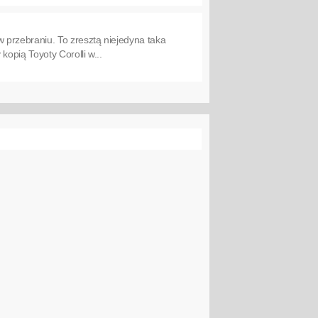
 przebraniu. To zresztą niejedyna taka
opią Toyoty Corolli w...