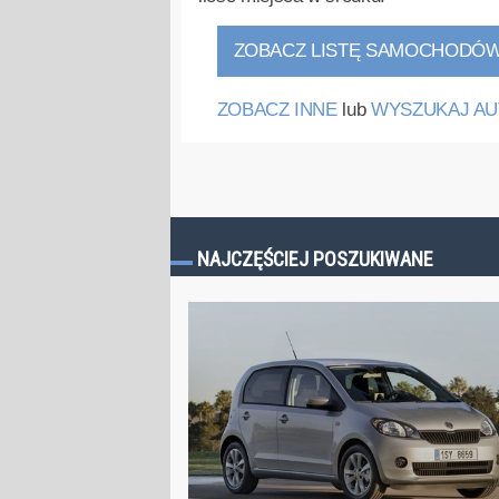
ZOBACZ LISTĘ SAMOCHODÓ
ZOBACZ INNE
lub
WYSZUKAJ AU
NAJCZĘŚCIEJ POSZUKIWANE