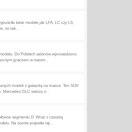
ypuściła takie modele jak LFA, LC czy LS,
, że tak...
o modelu. Do Polskich salonów wprowadzono
 mocnym graczem w swoim...
ieranych modeli z gwiazdą na masce. Ten SUV
ę. Mercedes GLC walczy o...
czołówce segmentu D. Wraz z czwartą
lu. Na scenie pojawiła się...