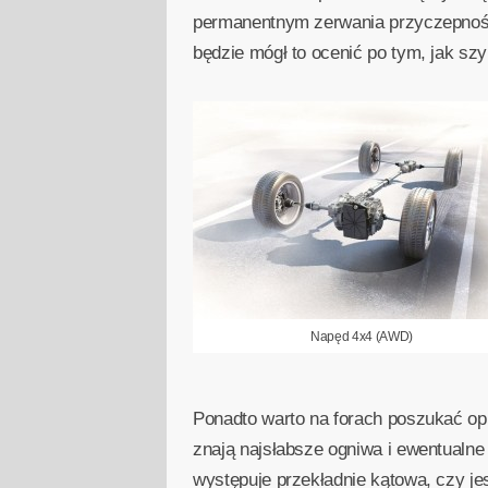
permanentnym zerwania przyczepności
będzie mógł to ocenić po tym, jak sz
Napęd 4x4 (AWD)
Ponadto warto na forach poszukać opi
znają najsłabsze ogniwa i ewentualn
występuje przekładnie kątowa, czy j