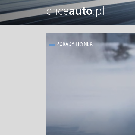
chce
auto
.pl
PORADY I RYNEK