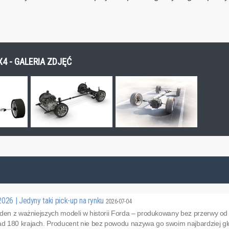
4 - GALERIA ZDJĘĆ
026 | Jedyny taki pick-up na rynku
2026-07-04
eden z ważniejszych modeli w historii Forda – produkowany bez przerwy od
 180 krajach. Producent nie bez powodu nazywa go swoim najbardziej g