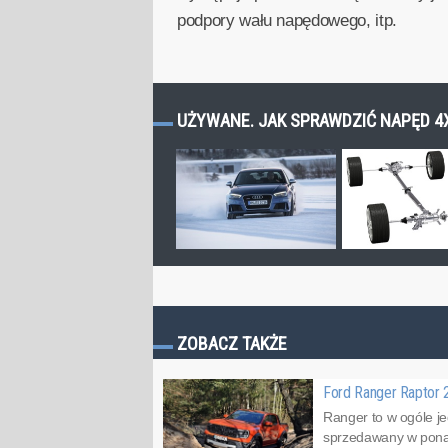
podpory wału napędowego, itp.
UŻYWANE. JAK SPRAWDZIĆ NAPĘD 4X
ZOBACZ TAKŻE
Ford Ranger Raptor 2
Ranger to w ogóle j
sprzedawany w ponad