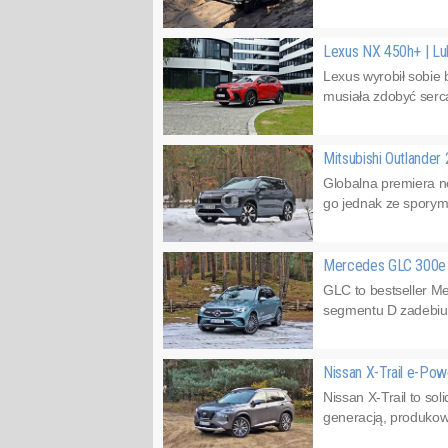
Lexus NX 450h+ | L
Lexus wyrobił sobie 
musiała zdobyć serca
Mitsubishi Outlande
Globalna premiera n
go jednak ze sporym
Mercedes GLC 300e
GLC to bestseller M
segmentu D zadebiut
Nissan X-Trail e-Pow
Nissan X-Trail to so
generacją, produkow