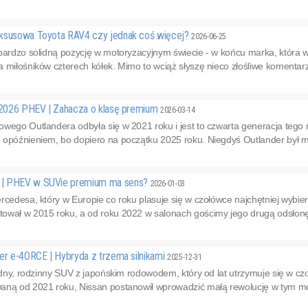
uksusowa Toyota RAV4 czy jednak coś więcej?
2026-06-25
bardzo solidną pozycję w motoryzacyjnym świecie - w końcu marka, która w
 miłośników czterech kółek. Mimo to wciąż słyszę nieco złośliwe komentarze
r 2026 PHEV | Zahacza o klasę premium
2026-03-14
owego Outlandera odbyła się w 2021 roku i jest to czwarta generacja teg
 opóźnieniem, bo dopiero na początku 2025 roku. Niegdyś Outlander był
 | PHEV w SUVie premium ma sens?
2026-01-03
ercedesa, który w Europie co roku plasuje się w czołówce najchętniej wyb
ował w 2015 roku, a od roku 2022 w salonach gościmy jego drugą odsłon
er e-4ORCE | Hybryda z trzema silnikami
2025-12-31
lidny, rodzinny SUV z japońskim rodowodem, który od lat utrzymuje się w 
aną od 2021 roku, Nissan postanowił wprowadzić małą rewolucję w tym mode