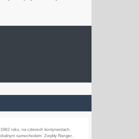
 1982 roku, na czterech kontynentach,
lobalnym samochodem. Zwykły Ranger...