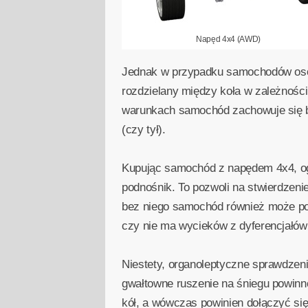
Napęd 4x4 (AWD)
Jednak w przypadku samochodów osob
rozdzielany między koła w zależnośc
warunkach samochód zachowuje się bo
(czy tył).
Kupując samochód z napędem 4x4, ogl
podnośnik. To pozwoli na stwierdzeni
bez niego samochód również może poj
czy nie ma wycieków z dyferencjałów
Niestety, organoleptyczne sprawdzenie 
gwałtowne ruszenie na śniegu powin
kół, a wówczas powinien dołączyć si