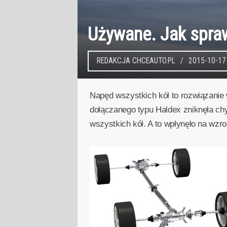
Używane. Jak spra
REDAKCJA CHCEAUTO.PL
2015-10-17
Napęd wszystkich kół to rozwiązanie
dołączanego typu Haldex zniknęła c
wszystkich kół. A to wpłynęło na wz