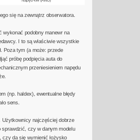
Napęd 4x4 (AWD)
cego się na zewnątrz obserwatora.
wać wykonać podobny manewr na
edawcy. I to są właściwie wszystkie
ł. Poza tym (a może: przede
jąć próbę podpięcia auta do
chanicznym przeniesieniem napędu
że.
 (np. haldex), ewentualne błędy
ało sens.
. Użytkownicy najczęściej dobrze
to sprawdzić, czy w danym modelu
, czy da się wymienić łożysko