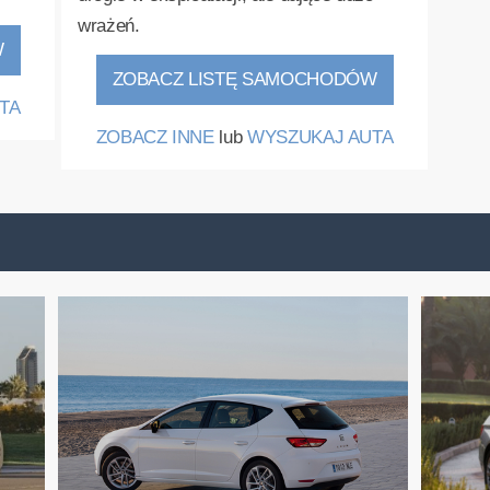
wrażeń.
W
ZOBACZ LISTĘ SAMOCHODÓW
TA
ZOBACZ INNE
lub
WYSZUKAJ AUTA