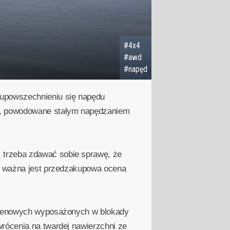
#4x4
#awd
#napęd
 upowszechnieniu się napędu
wa, powodowane stałym napędzaniem
trzeba zdawać sobie sprawę, że
ak ważna jest przedzakupowa ocena
terenowych wyposażonych w blokady
rócenia na twardej nawierzchni ze