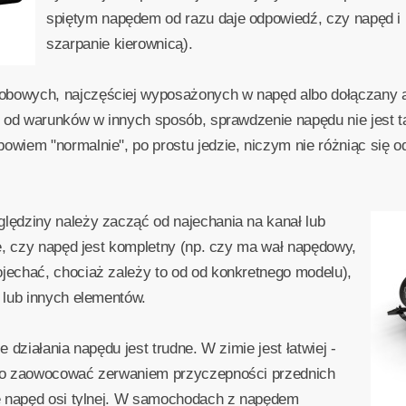
spiętym napędem od razu daje odpowiedź, czy napęd i 
szarpanie kierownicą).
owych, najczęściej wyposażonych w napęd albo dołączany a
i od warunków w innych sposób, sprawdzenie napędu nie jest 
wiem "normalnie", po prostu jedzie, niczym nie różniąc się
ędziny należy zacząć od najechania na kanał lub
e, czy napęd jest kompletny (np. czy ma wał napędowy,
echać, chociaż zależy to od od konkretnego modelu),
 lub innych elementów.
działania napędu jest trudne. W zimie jest łatwiej -
no zaowocować zerwaniem przyczepności przednich
ę napęd osi tylnej. W samochodach z napędem