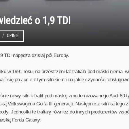
iedzieć o 1,9 TDI
OPINIE
9 TDI napędza dzisiaj pół Europy.
nku w 1991 roku, na przestrzeni lat trafiała pod maski niemal
 się po aucie z tym silnikiem i na jakie czynności obsługo
aśnie nowy silnik trafił pod maskę zmodernizowanego Audi 80 
ką Volkswagena Golfa III generacji. Następnie z silnika tego z
Skody. Jednostki te trafiały również do innych producentów w
maską Forda Galaxy.