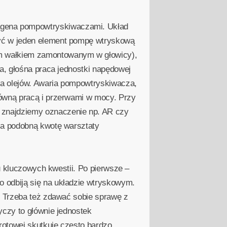
agena pompowtryskiwaczami. Układ
zyć w jeden element pompę wtryskową
ym wałkiem zamontowanym w głowicy),
a, głośna praca jednostki napędowej
na olejów. Awaria pompowtryskiwacza,
równą pracą i przerwami w mocy. Przy
 znajdziemy oznaczenie np. AR czy
Na podobną kwotę warsztaty
ru kluczowych kwestii. Po pierwsze –
 odbiją się na układzie wtryskowym.
. Trzeba też zdawać sobie sprawę z
yczy to głównie jednostek
rotowej skutkuje często bardzo