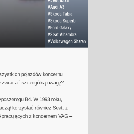
#Seat Ibiza
#Audi A3
#Skoda Fabia
#Skoda Superb
#Ford Galaxy
#Seat Alhambra
#Volkswagen Sharan
 wszystkich pojazdów koncernu
we zwracać szczególną uwagę?
typoszeregu B4. W 1993 roku,
aczął korzystać również Seat, z
spółpracujących z koncernem VAG –