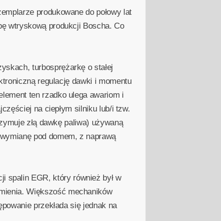
zemplarze produkowane do połowy lat
pę wtryskową produkcji Boscha. Co
skach, turbosprężarkę o stałej
ktroniczną regulację dawki i momentu
lement ten rzadko ulega awariom i
zęściej na ciepłym silniku lub/i tzw.
trzymuje złą dawkę paliwa) używaną
 o wymianę pod domem, z naprawą
spalin EGR, który również był w
ymienia. Większość mechaników
ępowanie przekłada się jednak na