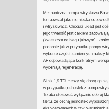
Mechaniczna pompa wtryskowa Bosch
ten powstał jako niemiecka odpowie
i wtryskiwacz. Chociaż układ jest 
jego trwałość jest całkiem zadowalaj
(zwłaszcza na biegu jałowym) i koni
podobnie jak w przypadku pompy wtry
wyborze części zamiennych należy k
AF odpowiadające konkretnym wersja 
wyceniają regenerację.
Silnik 1,9 TDI cieszy się dobrą opini
w przypadku jednostek z pompowtrysk
Trzeba stosować wyłącznie dobrej kla
faktu, że cechą jednostek wyposażony
eksploatowanych w tzw. warunkach au