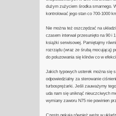
dużym zużyciem środka smarnego. Wybi
kontrolować jego stan co 700-1000 k
Nie można też oszczędzać na układzi
czasem interwał przesunięto na 90 i 
książki serwisowej. Pamiętajmy równ
rozrządu (wraz ze śrubą mocującą) 
do poluzowania się klinów co w efekc
Jakich typowych usterek można się s
odpowiedzialny za sterowanie ciśnien
turbosprężarki. Jeśli zauważymy teg
uda nam się uniknąć nieuczciwych me
wymiany zaworu N75 nie powinien prze
Często pękają również węże w układz