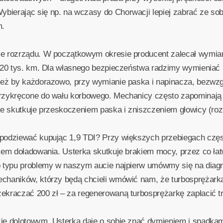
erając się np. na wczasy do Chorwacji lepiej zabrać ze sobą
m.
e rozrządu. W początkowym okresie producent zalecał wymian
120 tys. km. Dla własnego bezpieczeństwa radzimy wymieniać r
ież by każdorazowo, przy wymianie paska i napinacza, bezwz
przykręcone do wału korbowego. Mechanicy często zapominają
ie skutkuje przeskoczeniem paska i zniszczeniem głowicy (rozrz
podziewać kupując 1,9 TDI? Przy większych przebiegach częs
iem doładowania. Usterka skutkuje brakiem mocy, przez co łat
o typu problemy w naszym aucie najpierw umówmy się na diag
chaników, którzy będą chcieli wmówić nam, że turbosprężarka 
kraczać 200 zł – za regenerowaną turbosprężarkę zapłacić trz
ie dolotowym. Usterka daje o sobie znać dymieniem i spadka