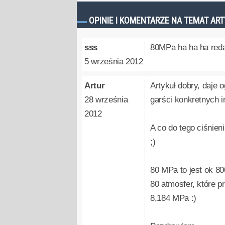
OPINIE I KOMENTARZE NA TEMAT AR
sss
80MPa ha ha ha reda
5 września 2012
Artur
Artykuł dobry, daje 
28 września
garści konkretnych i
2012
A co do tego ciśnien
;)
80 MPa to jest ok 80
80 atmosfer, które p
8,184 MPa :)