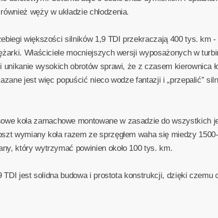
 również węży w układzie chłodzenia.
ebiegi większości silników 1,9 TDI przekraczają 400 tys. km -
ężarki. Właściciele mocniejszych wersji wyposażonych w turbi
i unikanie wysokich obrotów sprawi, że z czasem kierownica 
azane jest więc popuścić nieco wodze fantazji i „przepalić” si
owe koła zamachowe montowane w zasadzie do wszystkich je
oszt wymiany koła razem ze sprzęgłem waha się miedzy 1500-25
ny, który wytrzymać powinien około 100 tys. km.
9 TDI jest solidna budowa i prostota konstrukcji, dzięki czemu