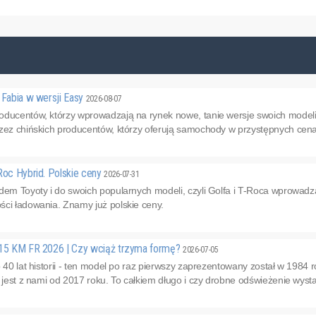
 Fabia w wersji Easy
2026-08-07
oducentów, którzy wprowadzają na rynek nowe, tanie wersje swoich modeli.
zez chińskich producentów, którzy oferują samochody w przystępnych cenac
Roc Hybrid. Polskie ceny
2026-07-31
dem Toyoty i do swoich popularnych modeli, czyli Golfa i T-Roca wprowadz
ści ładowania. Znamy już polskie ceny.
115 KM FR 2026 | Czy wciąż trzyma formę?
2026-07-05
o 40 lat historii - ten model po raz pierwszy zaprezentowany został w 1984 
 jest z nami od 2017 roku. To całkiem długo i czy drobne odświeżenie wystar