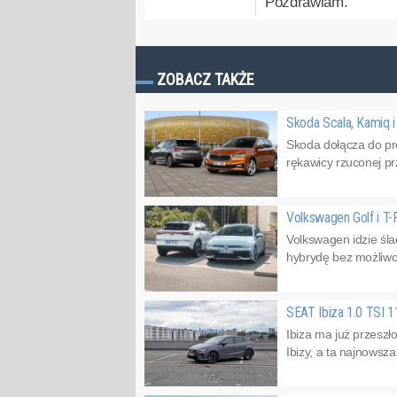
Pozdrawiam.
ZOBACZ TAKŻE
Skoda Scala, Kamiq i
Skoda dołącza do pr
rękawicy rzuconej pr
Volkswagen Golf i T-
Volkswagen idzie śla
hybrydę bez możliwo
SEAT Ibiza 1.0 TSI 
Ibiza ma już przeszł
Ibizy, a ta najnowsza