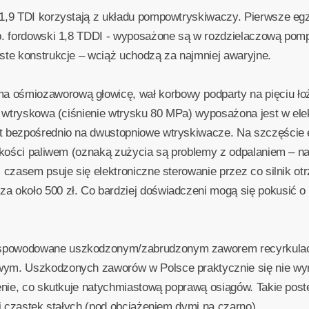
 1,9 TDI korzystają z układu pompowtryskiwaczy. Pierwsze eg
np. fordowski 1,8 TDDI - wyposażone są w rozdzielaczową pom
ste konstrukcje – wciąż uchodzą za najmniej awaryjne.
ośmiozaworową głowicę, wał korbowy podparty na pięciu łoży
pa wtryskowa (ciśnienie wtrysku 80 MPa) wyposażona jest w ele
t bezpośrednio na dwustopniowe wtryskiwacze. Na szczęście e
akości paliwem (oznaką zużycia są problemy z odpalaniem – najc
z czasem psuje się elektroniczne sterowanie przez co silnik o
za około 500 zł. Co bardziej doświadczeni mogą się pokusić
spowodowane uszkodzonym/zabrudzonym zaworem recyrkulacji 
wym. Uszkodzonych zaworów w Polsce praktycznie się nie w
ienie, co skutkuje natychmiastową poprawą osiągów. Takie post
ej cząstek stałych (pod obciążeniem dymi na czarno).