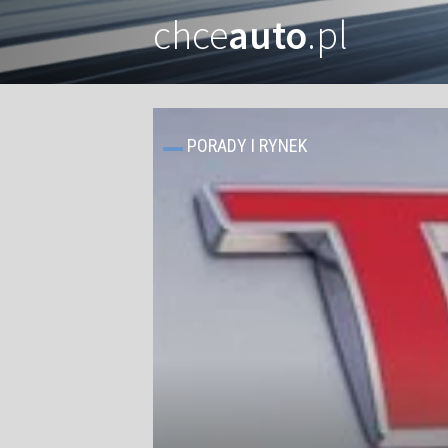
chce
auto
.pl
PORADY I RYNEK