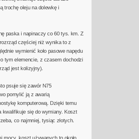
 trochę oleju na dolewkę i
ę paska i napinaczy co 60 tys. km. Z
ozrząd częściej niż wynika to z
ględnie wymienić koło pasowe napędu
 o tym elemencie, z czasem dochodzi
ąd jest kolizyjny).
to psuje się zawór N75
wo pomylić ją z awarią
nostykę komputerową. Dzięki temu
kwalifikuje się do wymiany. Koszt
eba, co najmniej, tysiąc złotych.
mi mocy, koszt używanych to około