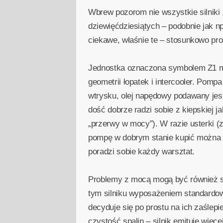
Wbrew pozorom nie wszystkie silniki
dziewięćdziesiątych – podobnie jak 
ciekawe, właśnie te – stosunkowo pro
Jednostka oznaczona symbolem Z1 ma 
geometrii łopatek i intercooler. Pom
wtrysku, olej napędowy podawany jes
dość dobrze radzi sobie z kiepskiej j
„przerwy w mocy”). W razie usterki (
pompę w dobrym stanie kupić można 
poradzi sobie każdy warsztat.
Problemy z mocą mogą być również 
tym silniku wyposażeniem standardo
decyduje się po prostu na ich zaślep
czystość spalin – silnik emituje więc