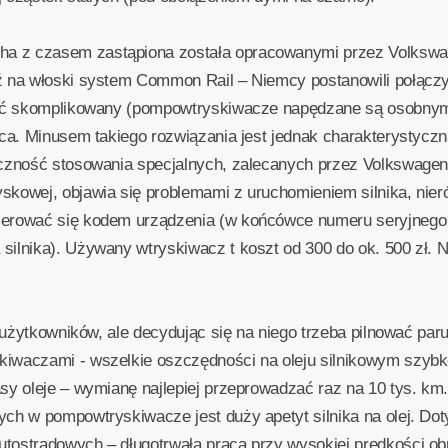
a z czasem zastąpiona została opracowanymi przez Volksw
dź na włoski system Common Rail – Niemcy postanowili połąc
dość skomplikowany (pompowtryskiwacze napędzane są osobn
ąca. Minusem takiego rozwiązania jest jednak charakterystyczn
eczność stosowania specjalnych, zalecanych przez Volkswage
skowej, objawia się problemami z uruchomieniem silnika, nie
ierować się kodem urządzenia (w końcówce numeru seryjnego
silnika). Używany wtryskiwacz t koszt od 300 do ok. 500 zł. 
ą użytkowników, ale decydując się na niego trzeba pilnować pa
iwaczami - wszelkie oszczędności na oleju silnikowym szybko
sy oleje – wymianę najlepiej przeprowadzać raz na 10 tys. km
ch w pompowtryskiwacze jest duży apetyt silnika na olej. Dot
tostradowych – długotrwała praca przy wysokiej prędkości ob