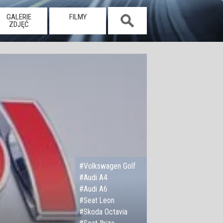
GALERIE
FILMY
ZDJĘĆ
#Volkswagen Golf
#Audi A4
#Audi A6
#Seat Leon
#Skoda Octavia