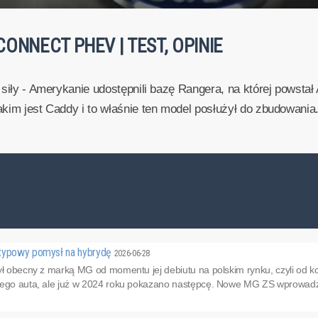
ONNECT PHEV | TEST, OPINIE
 siły - Amerykanie udostępnili bazę Rangera, na której powsta
kim jest Caddy i to właśnie ten model posłużył do zbudowania..
etypowy pomysł na hybrydę
2026-06-28
ył obecny z marką MG od momentu jej debiutu na polskim rynku, czyli od k
tego auta, ale już w 2024 roku pokazano następcę. Nowe MG ZS wprowadzi