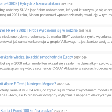
er e-4ORCE | Hybryda z trzema silnikami
2025-12-31
lidny, rodzinny SUV z japońskim rodowodem, który od lat utrzymuje się w 
aną od 2021 roku, Nissan postanowił wprowadzić małą rewolucję w tym mode
rer FR e-HYBRID | Próba wyróżnienia się w rodzinie
2025-10-26
e niedawno byłem przekonany, że marka SEAT zostanie z rynku wycofana, 
nieważ już sama konkurencja w grupie Volkswagena jest bardzo zacięta, a 
erykanie wiedzą, jak robić samochody dla Europy
2025-10-26
był się w 2008 roku i model ten okazał się strzałem w dziesiątkę - szybko zy
e rozwijającym się wtedy segmencie C-SUV. Aktualnie w salonach obecna jest
rit Alpine E-Tech | Następca Megane?
2025-10-26
 oferty Renault w 2024 roku, co zgrało się w czasie z wycofaniem modelu
ane E-Tech, ale to crossover dostępny wyłącznie z napędem elektrycznym
Kombi | Ponad 100 km “na prądzie”
2025-05-17