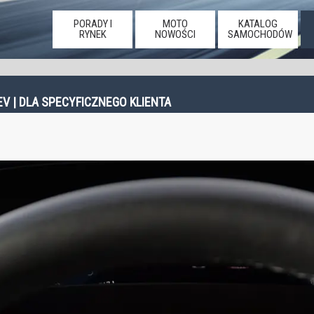
PORADY I
MOTO
KATALOG
RYNEK
NOWOŚCI
SAMOCHODÓW
 | DLA SPECYFICZNEGO KLIENTA