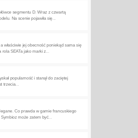
czołówce segmentu D. Wraz z czwartą
lu. Na scenie pojawiła się...
a właściwie jej obecność poniekąd sama się
rola SEATa jako marki z...
skał popularność i stanął do zaciętej
 trzecia...
 Megane. Co prawda w gamie francuskiego
. Symbioz może zatem być...