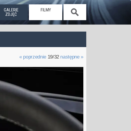
GALERIE
FILMY
ZDJĘĆ
« poprzednie
19/32
następne »