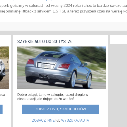
perb gościmy w salonach od wiosny 2024 roku i choć to bardzo świeże auto,
j odmianę liftback z silnikiem 1.5 TSI, a teraz przyszedł czas na wersję kom
SZYBKIE AUTO DO 30 TYS. ZŁ
jsca
Dobre osiągi, tanie w zakupie, raczej drogie w
eksploatacji, ale dające dużo wrażeń.
ZOBACZ LISTĘ SAMOCHODÓW
ZOBACZ INNE
lub
WYSZUKAJ AUTA