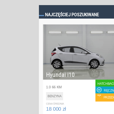
NAJCZĘŚCIEJ POSZUKIWANE
Hyundai i10
HATCHBAC
1.0 66 KM
RĘCZN
BENZYNA
PRZED
CENA ŚREDNIA
18 000 zł