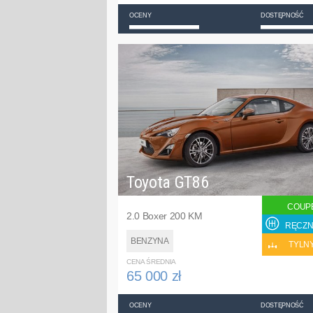
OCENY
DOSTĘPNOŚĆ
Toyota GT86
COUP
2.0 Boxer 200 KM
RĘCZN
BENZYNA
TYLN
CENA ŚREDNIA
65 000 zł
OCENY
DOSTĘPNOŚĆ