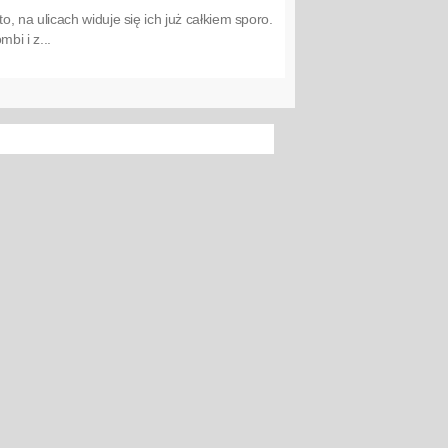
 na ulicach widuje się ich już całkiem sporo.
bi i z...