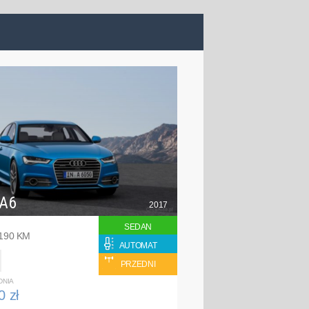
 A6
2017
SEDAN
 190 KM
AUTOMAT
PRZEDNI
DNIA
0 zł