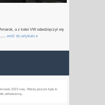
ł Amarok, a z kolei VW odwdzięczył się
....
wróć do artykułu
»
ońcówki 2023 roku. Wtedy jeszcze była to
ło odświeżoną...