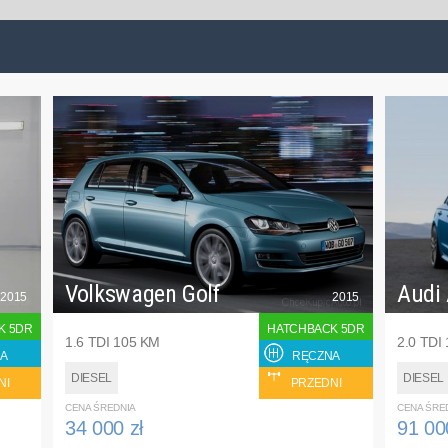
Volkswagen Golf
Audi
2015
2015
K 5DR
HATCHBACK 5DR
1.6 TDI 105 KM
2.0 TDI
A
RĘCZNA
DIESEL
DIESEL
NI
PRZEDNI
CENA ŚREDNIA
CENA ŚRE
34 000 zł
91 00