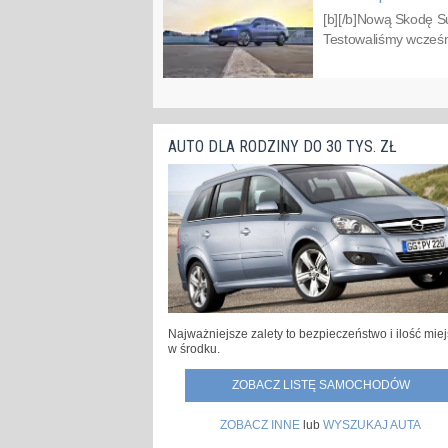
[b][/b]Nową Skodę Su
Testowaliśmy wcześnie
AUTO DLA RODZINY DO 30 TYS. ZŁ
Najważniejsze zalety to bezpieczeństwo i ilość mie
w środku.
ZOBACZ LISTĘ SAMOCHODÓW
ZOBACZ INNE
lub
WYSZUKAJ AUTA