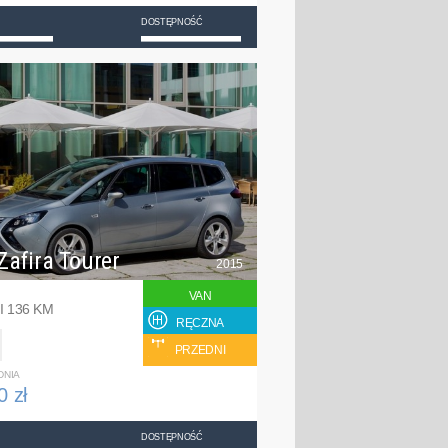
DOSTĘPNOŚĆ
Zafira Tourer
2015
VAN
I 136 KM
RĘCZNA
PRZEDNI
DNIA
0 zł
DOSTĘPNOŚĆ