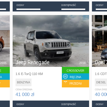
OCENY
DOSTĘPNOŚĆ
OCENY
Jeep Renegade
Opel 
2015
2016
E
CROSSOVER
1.6 E-TorQ 110 KM
1.6 CDT
A
RĘCZNA
BENZYNA
DIESEL
Y
PRZEDNI
CENA ŚREDNIA
CENA ŚRE
41 000 zł
40 00
OCENY
DOSTĘPNOŚĆ
OCENY