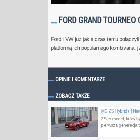
FORD GRAND TOURNEO C
Ford i VW już jakiś czas temu połączyli
platformą ich popularnego kombivana, ja
OPINIE I KOMENTARZE
ZOBACZ TAKŻE
MG ZS Hybrid+ | Ni
ZS to model, który b
pierwsza generacja 