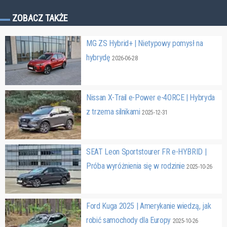
ZOBACZ TAKŻE
MG ZS Hybrid+ | Nietypowy pomysł na
hybrydę
2026-06-28
Nissan X-Trail e-Power e-4ORCE | Hybryda
z trzema silnikami
2025-12-31
SEAT Leon Sportstourer FR e-HYBRID |
Próba wyróżnienia się w rodzinie
2025-10-26
Ford Kuga 2025 | Amerykanie wiedzą, jak
robić samochody dla Europy
2025-10-26