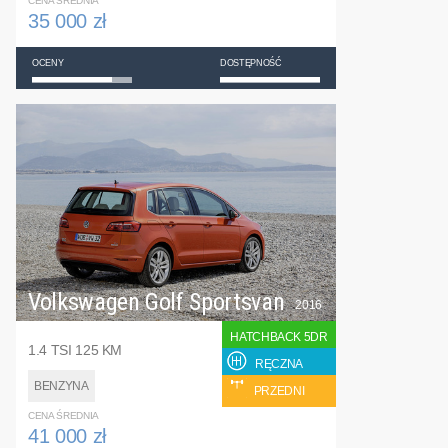
CENA ŚREDNIA
35 000 zł
OCENY
DOSTĘPNOŚĆ
Volkswagen Golf Sportsvan
2016
HATCHBACK 5DR
1.4 TSI 125 KM
RĘCZNA
BENZYNA
PRZEDNI
CENA ŚREDNIA
41 000 zł