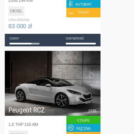
220d 194 KM
AUTOMAT
DIESEL
TYLNY
CENA ŚREDNIA
83 000 zł
OCENY
DOSTĘPNOŚĆ
Peugeot RCZ
2015
COUPE
1.6 THP 155 KM
RĘCZNA