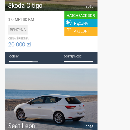
Skoda Citigo
2015
HATCHBACK 5DR
1.0 MPI 60 KM
RĘCZNA
BENZYNA
PRZEDNI
CENA ŚREDNIA
20 000 zł
OCENY
DOSTĘPNOŚĆ
Seat Leon
2015