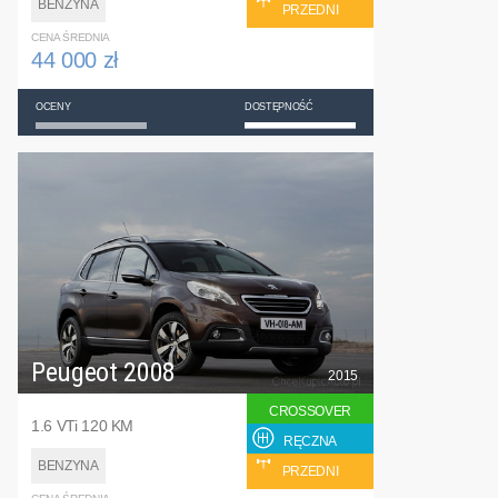
BENZYNA
PRZEDNI
CENA ŚREDNIA
44 000 zł
OCENY
DOSTĘPNOŚĆ
Peugeot 2008
2015
CROSSOVER
1.6 VTi 120 KM
RĘCZNA
BENZYNA
PRZEDNI