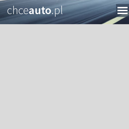
chce
auto
.pl