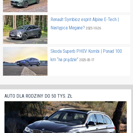
Renault Symbioz esprit Alpine E-Tech |
Następca Megane?
2025-10-26
Skoda Superb PHEV Kombi | Ponad 100
km “na prądzie”
2025-05-17
AUTO DLA RODZINY DO 50 TYS. ZŁ