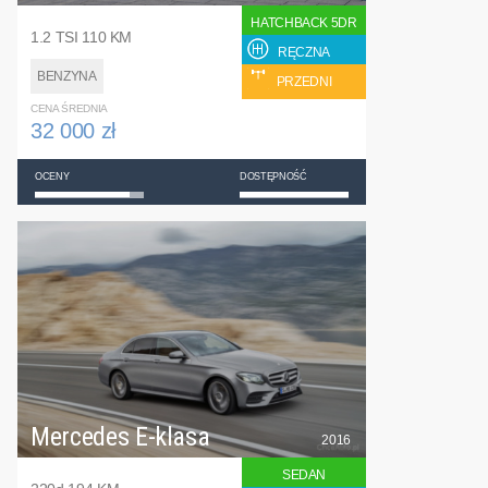
HATCHBACK 5DR
1.2 TSI 110 KM
RĘCZNA
BENZYNA
PRZEDNI
CENA ŚREDNIA
32 000 zł
OCENY
DOSTĘPNOŚĆ
Mercedes E-klasa
2016
SEDAN