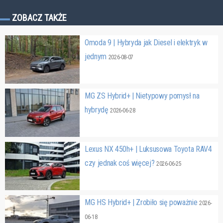
ZOBACZ TAKŻE
Omoda 9 | Hybryda jak Diesel i elektryk w
jednym
2026-08-07
MG ZS Hybrid+ | Nietypowy pomysł na
hybrydę
2026-06-28
Lexus NX 450h+ | Luksusowa Toyota RAV4
czy jednak coś więcej?
2026-06-25
MG HS Hybrid+ | Zrobiło się poważnie
2026-
06-18