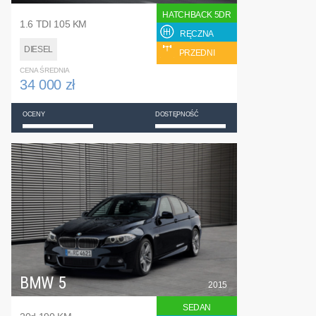
HATCHBACK 5DR
1.6 TDI 105 KM
RĘCZNA
DIESEL
PRZEDNI
CENA ŚREDNIA
34 000 zł
OCENY
DOSTĘPNOŚĆ
BMW 5
2015
SEDAN