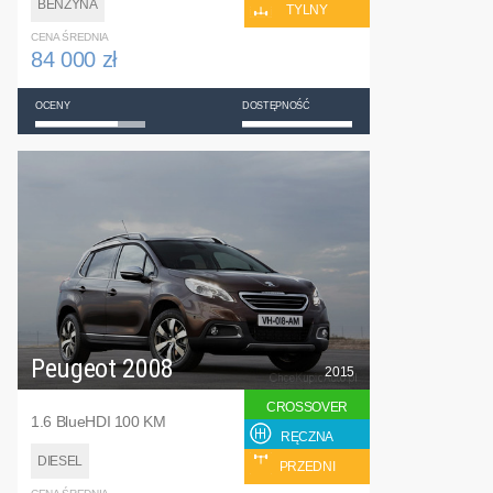
BENZYNA
TYLNY
CENA ŚREDNIA
84 000 zł
OCENY
DOSTĘPNOŚĆ
Peugeot 2008
2015
CROSSOVER
1.6 BlueHDI 100 KM
RĘCZNA
DIESEL
PRZEDNI