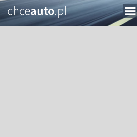
chce
auto
.pl