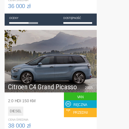
CENA ŚREDNIA
36 000 zł
OCENY
DOSTĘPNOŚĆ
Citroen C4 Grand Picasso
2015
VAN
2.0 HDI 150 KM
RĘCZNA
DIESEL
PRZEDNI
CENA ŚREDNIA
38 000 zł