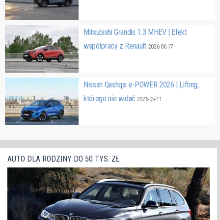
Mitsubishi Grandis 1.3 MHEV | Efekt
współpracy z Renault
2026-06-17
Nissan Qashqai e-POWER 2026 | Lifting,
którego nie widać
2026-05-11
AUTO DLA RODZINY DO 50 TYS. ZŁ