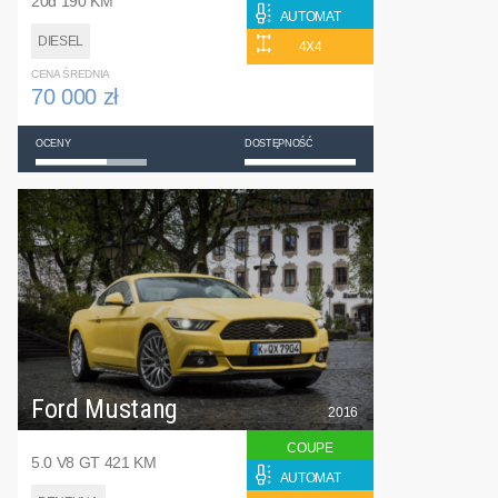
20d 190 KM
AUTOMAT
DIESEL
4X4
CENA ŚREDNIA
70 000 zł
OCENY
DOSTĘPNOŚĆ
Ford Mustang
2016
COUPE
5.0 V8 GT 421 KM
AUTOMAT