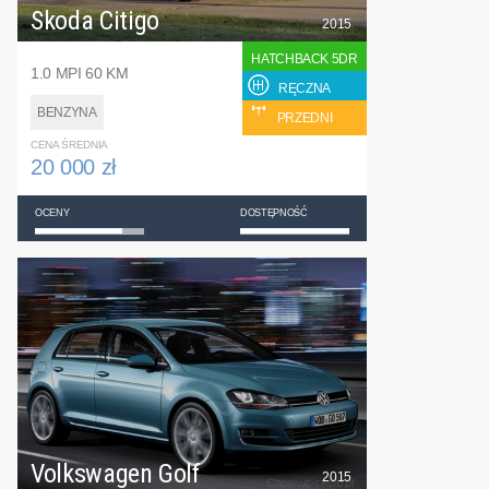
Skoda Citigo
2015
HATCHBACK 5DR
1.0 MPI 60 KM
RĘCZNA
BENZYNA
PRZEDNI
CENA ŚREDNIA
20 000 zł
OCENY
DOSTĘPNOŚĆ
Volkswagen Golf
2015