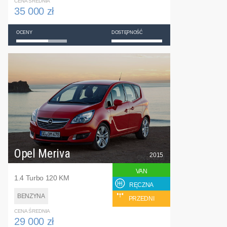
CENA ŚREDNIA
35 000 zł
OCENY
DOSTĘPNOŚĆ
Opel Meriva
2015
VAN
1.4 Turbo 120 KM
RĘCZNA
BENZYNA
PRZEDNI
CENA ŚREDNIA
29 000 zł