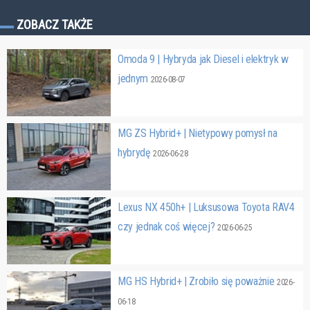
ZOBACZ TAKŻE
Omoda 9 | Hybryda jak Diesel i elektryk w
jednym
2026-08-07
MG ZS Hybrid+ | Nietypowy pomysł na
hybrydę
2026-06-28
Lexus NX 450h+ | Luksusowa Toyota RAV4
czy jednak coś więcej?
2026-06-25
MG HS Hybrid+ | Zrobiło się poważnie
2026-
06-18