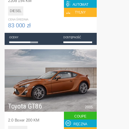
220d 194 KM
AUTOMAT
DIESEL
TYLNY
CENA ŚREDNIA
83 000 zł
OCENY
DOSTĘPNOŚĆ
Toyota GT86
2015
COUPE
2.0 Boxer 200 KM
RĘCZNA