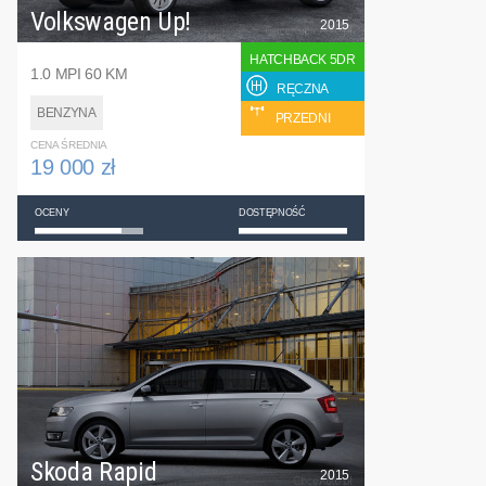
Volkswagen Up!
2015
HATCHBACK 5DR
1.0 MPI 60 KM
RĘCZNA
BENZYNA
PRZEDNI
CENA ŚREDNIA
19 000 zł
OCENY
DOSTĘPNOŚĆ
Skoda Rapid
2015