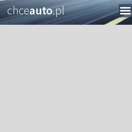
chce
auto
.pl