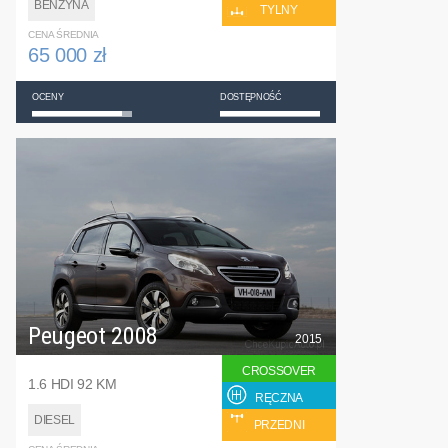
BENZYNA
TYLNY
CENA ŚREDNIA
65 000 zł
OCENY
DOSTĘPNOŚĆ
Peugeot 2008
2015
CROSSOVER
1.6 HDI 92 KM
RĘCZNA
DIESEL
PRZEDNI