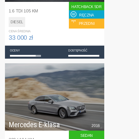
HATCHBACK 5DR
1.6 TDI 105 KM
RĘCZNA
DIESEL
PRZEDNI
CENA ŚREDNIA
33 000 zł
OCENY
DOSTĘPNOŚĆ
Mercedes E-klasa
2016
SEDAN