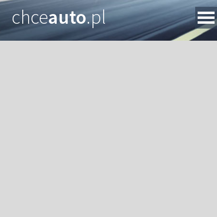
chce
auto
.pl