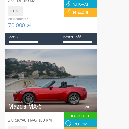
2.0 TDI 190 KM
AUTOMAT
DIESEL
PRZEDNI
CENA ŚREDNIA
70 000 zł
OCENY
DOSTĘPNOŚĆ
Mazda MX-5
2016
KABRIOLET
2.0 SKYACTIV-G 160 KM
RĘCZNA