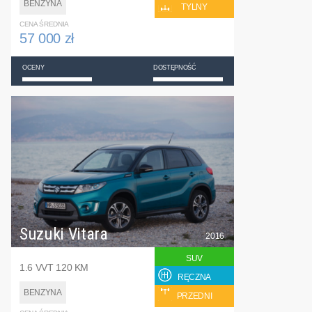
BENZYNA
TYLNY
CENA ŚREDNIA
57 000 zł
OCENY
DOSTĘPNOŚĆ
Suzuki Vitara
2016
SUV
1.6 VVT 120 KM
RĘCZNA
BENZYNA
PRZEDNI