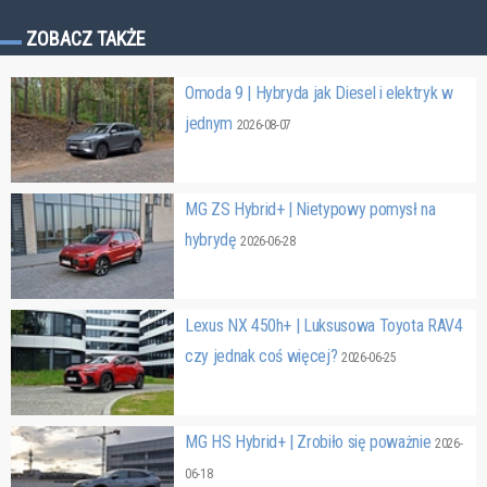
ZOBACZ TAKŻE
Omoda 9 | Hybryda jak Diesel i elektryk w
jednym
2026-08-07
MG ZS Hybrid+ | Nietypowy pomysł na
hybrydę
2026-06-28
Lexus NX 450h+ | Luksusowa Toyota RAV4
czy jednak coś więcej?
2026-06-25
MG HS Hybrid+ | Zrobiło się poważnie
2026-
06-18