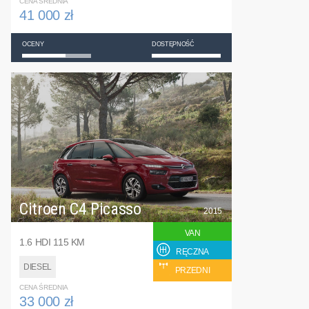
CENA ŚREDNIA
41 000 zł
OCENY
DOSTĘPNOŚĆ
Citroen C4 Picasso
2015
VAN
1.6 HDI 115 KM
RĘCZNA
DIESEL
PRZEDNI
CENA ŚREDNIA
33 000 zł