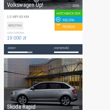
Volkswagen Up!
2015
HATCHBACK 5DR
1.0 MPI 60 KM
RĘCZNA
BENZYNA
PRZEDNI
CENA ŚREDNIA
19 000 zł
OCENY
DOSTĘPNOŚĆ
Skoda Rapid
2015