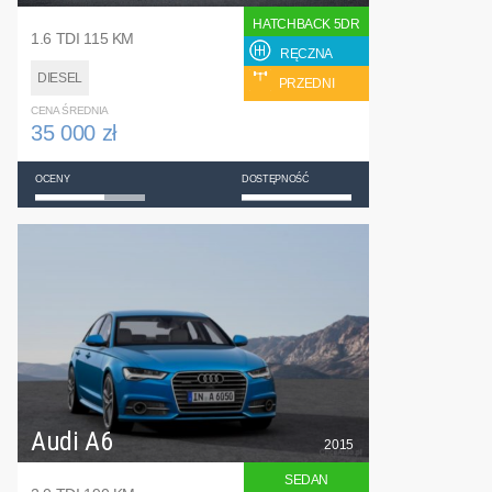
HATCHBACK 5DR
1.6 TDI 115 KM
RĘCZNA
DIESEL
PRZEDNI
CENA ŚREDNIA
35 000 zł
OCENY
DOSTĘPNOŚĆ
Audi A6
2015
SEDAN