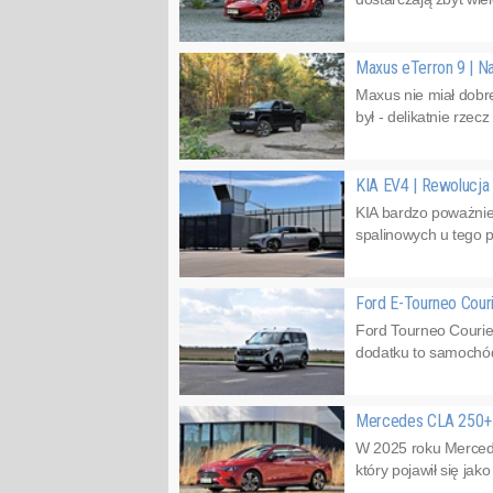
Maxus eTerron 9 | Na
Maxus nie miał dobr
był - delikatnie rze
KIA EV4 | Rewolucja
KIA bardzo poważnie 
spalinowych u tego p
Ford E-Tourneo Cour
Ford Tourneo Courie
dodatku to samochód 
Mercedes CLA 250+ z
W 2025 roku Mercede
który pojawił się ja