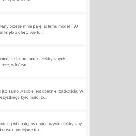
owany przeze mnie parę lat temu model T90
knęło z oferty. Ale to...
ieć, że liczba modeli elektrycznych i
ncie, w którym...
 już samo w sobie jest obecnie rzadkością. W
zystkiego było mało, to...
delu jest dostępny napęd czysto elektryczny,
a swoje podejście do...