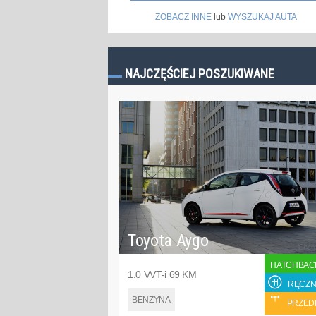
ZOBACZ INNE
lub
WYSZUKAJ AUTA
NAJCZĘŚCIEJ POSZUKIWANE
Toyota Aygo
HATCHBAC
1.0 VVT-i 69 KM
RĘCZN
BENZYNA
PRZED