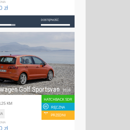
DNIA
0 zł
DOSTĘPNOŚĆ
swagen Golf Sportsvan
2016
HATCHBACK 5DR
 125 KM
RĘCZNA
NA
PRZEDNI
DNIA
0 zł