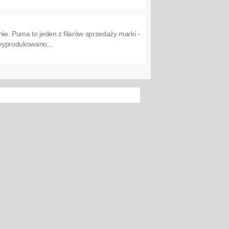
nie. Puma to jeden z filarów sprzedaży marki -
 wyprodukowano...