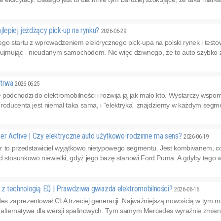
jlepiej jeżdżący pick-up na rynku?
2026-06-29
ego startu z wprowadzeniem elektrycznego pick-upa na polski rynek i test
cz ujmując - nieudanym samochodem. Nic więc dziwnego, że to auto szybko zni
 trwa
2026-06-25
podchodzi do elektromobilności i rozwija ją jak mało kto. Wystarczy wspomn
roducenta jest niemal taka sama, i “elektryka” znajdziemy w każdym segme
ier Active | Czy elektryczne auto użytkowo-rodzinne ma sens?
2026-06-19
r to przedstawiciel wyjątkowo nietypowego segmentu. Jest kombivanem, co
stosunkowo niewielki, gdyż jego bazę stanowi Ford Puma. A gdyby tego ws
 technologią EQ | Prawdziwa gwiazda elektromobilności?
2026-06-16
s zaprezentował CLA trzeciej generacji. Najważniejszą nowością w tym mo
ko alternatywa dla wersji spalinowych. Tym samym Mercedes wyraźnie zmieni