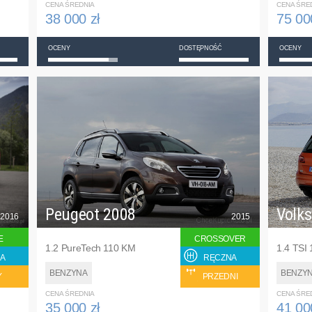
CENA ŚREDNIA
CENA ŚRE
38 000 zł
75 00
OCENY
DOSTĘPNOŚĆ
OCENY
Peugeot 2008
Volk
2016
2015
E
CROSSOVER
1.2 PureTech 110 KM
1.4 TSI
A
RĘCZNA
BENZYNA
BENZY
Y
PRZEDNI
CENA ŚREDNIA
CENA ŚRE
35 000 zł
41 00