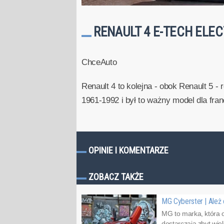
RENAULT 4 E-TECH ELECT
ChceAuto
Renault 4 to kolejna - obok Renault 5 
1961-1992 i był to ważny model dla fran
OPINIE I KOMENTARZE
ZOBACZ TAKŻE
MG Cyberster | Ależ 
MG to marka, która o
dostarczają zbyt wiel