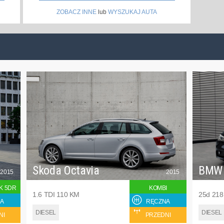
ZOBACZ INNE
lub
WYSZUKAJ AUTA
Skoda Octavia
BMW
2015
2015
K 5DR
KOMBI
1.6 TDI 110 KM
25d 21
A
RĘCZNA
DIESEL
DIESEL
NI
PRZEDNI