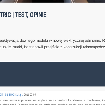
RIC | TEST, OPINIE
- reaktywacja dawnego modelu w nowej elektrycznej odmianie. 
cuskiej marki, bo stanowił przejście z konstrukcji tylnonapędow
oni się popisują…
2026-07-09
d niedawna kojarzona jest wyłącznie z chińskim kapitałem i z modelami, któ
e ekscytacji. Dlatego jest to dla mnie tym bardziej szokujące, że taka mark