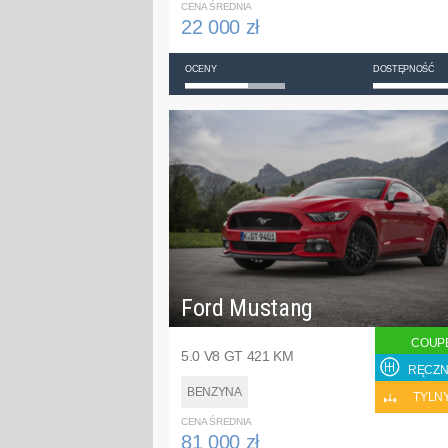
CENA ŚREDNIA
22 000 zł
OCENY
DOSTĘPNOŚĆ
Ford Mustang
COUP
5.0 V8 GT 421 KM
RĘCZN
BENZYNA
TYLN
CENA ŚREDNIA
81 000 zł