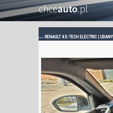
chce
auto
.pl
RENAULT 4 E-TECH ELECTRIC | UDA