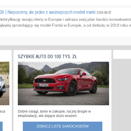
6 | Niepozorny, ale jeden z ważniejszych modeli marki
2026-06-07
elektryfikację swojej oferty w Europie i wdraża swój plan bardzo konsekwent
ajlepiej sprzedający się model Forda w Europie, a od debiutu w 2019 roku
SZYBKIE AUTO DO 100 TYS. ZŁ
jsca
Dobre osiągi, tanie w zakupie, raczej drogie w
eksploatacji, ale dające dużo wrażeń.
ZOBACZ LISTĘ SAMOCHODÓW