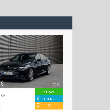
 5
2015
SEDAN
8 KM
AUTOMAT
4X4