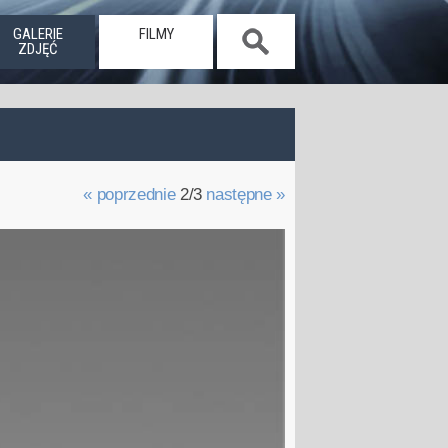
GALERIE
FILMY
ZDJĘĆ
« poprzednie
2/3
następne »