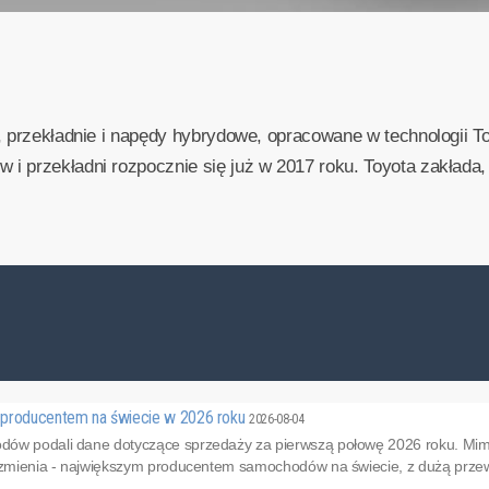
, przekładnie i napędy hybrydowe, opracowane w technologii T
 przekładni rozpocznie się już w 2017 roku. Toyota zakłada, 
 producentem na świecie w 2026 roku
2026-08-04
ów podali dane dotyczące sprzedaży za pierwszą połowę 2026 roku. Mimo 
e zmienia - największym producentem samochodów na świecie, z dużą przew