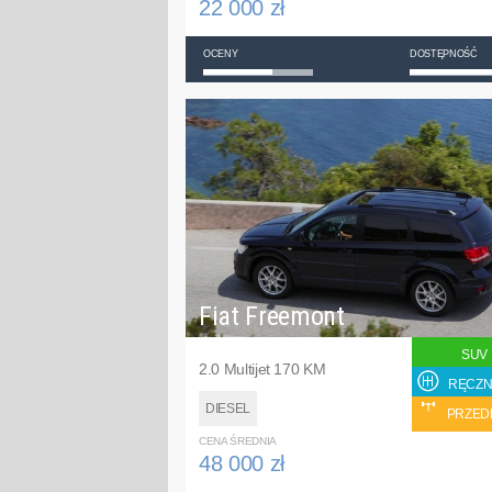
22 000 zł
OCENY
DOSTĘPNOŚĆ
Fiat Freemont
SUV
2.0 Multijet 170 KM
RĘCZN
DIESEL
PRZED
CENA ŚREDNIA
48 000 zł