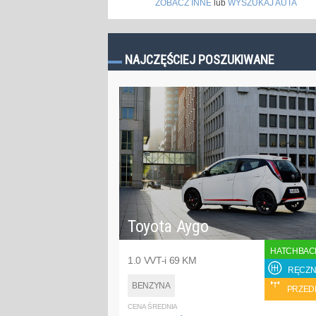
ZOBACZ INNE
lub
WYSZUKAJ AUTA
NAJCZĘŚCIEJ POSZUKIWANE
Toyota Aygo
HATCHBAC
1.0 VVT-i 69 KM
RĘCZN
BENZYNA
PRZED
CENA ŚREDNIA