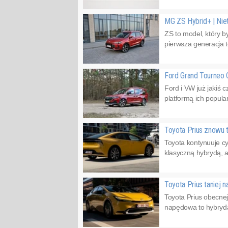
MG ZS Hybrid+ | Ni
ZS to model, który b
pierwsza generacja 
Ford Grand Tourneo 
Ford i VW już jakiś 
platformą ich popula
Toyota Prius znowu ta
Toyota kontynuuje cy
klasyczną hybrydą, 
Toyota Prius taniej n
Toyota Prius obecnej
napędowa to hybryda 