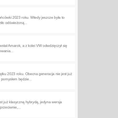
ońcówki 2023 roku. Wtedy jeszcze była to
ło odświeżoną...
owstał Amarok, a z kolei VW odwdzięczył się
owania...
tku 2023 roku. Obecna generacja nie jest już
m pomysłem będzie...
st już klasyczną hybrydą, jedyna wersja
rzeciwnie,...