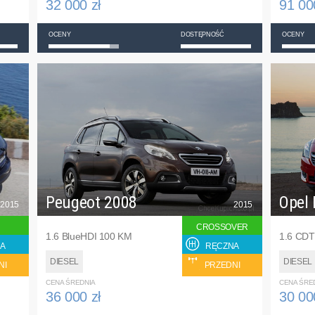
32 000 zł
91 00
OCENY
DOSTĘPNOŚĆ
OCENY
Peugeot 2008
Opel 
2015
2015
CROSSOVER
1.6 BlueHDI 100 KM
1.6 CDT
A
RĘCZNA
DIESEL
DIESEL
NI
PRZEDNI
CENA ŚREDNIA
CENA ŚRE
36 000 zł
30 00