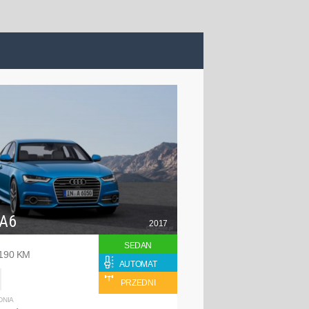
 A6
2017
SEDAN
 190 KM
AUTOMAT
PRZEDNI
DNIA