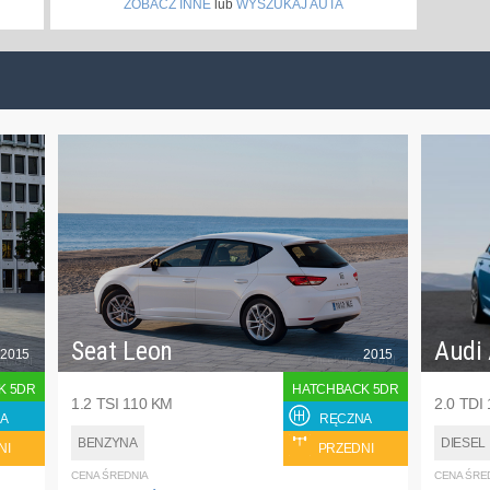
ZOBACZ INNE
lub
WYSZUKAJ AUTA
Seat Leon
Audi
2015
2015
K 5DR
HATCHBACK 5DR
1.2 TSI 110 KM
2.0 TDI
A
RĘCZNA
BENZYNA
DIESEL
NI
PRZEDNI
CENA ŚREDNIA
CENA ŚRE