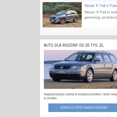
Nissan X-Trail e-Pow
Nissan X-Trail to so
generacją, produkow
AUTO DLA RODZINY DO 20 TYS. ZŁ
Najważniejsze zalety to bezpieczeństwo i ilość mie
w środku.
ZOBACZ LISTĘ SAMOCHODÓW