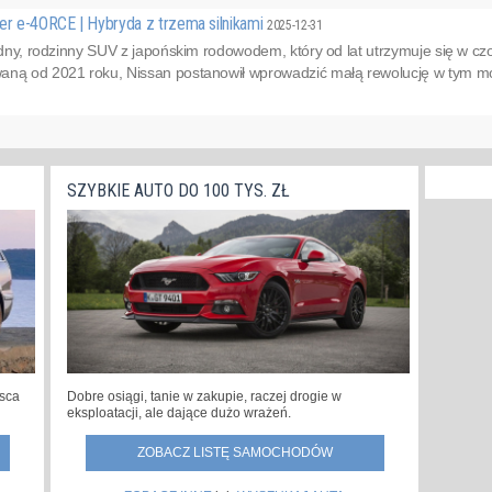
er e-4ORCE | Hybryda z trzema silnikami
2025-12-31
lidny, rodzinny SUV z japońskim rodowodem, który od lat utrzymuje się w 
aną od 2021 roku, Nissan postanowił wprowadzić małą rewolucję w tym mode
SZYBKIE AUTO DO 100 TYS. ZŁ
jsca
Dobre osiągi, tanie w zakupie, raczej drogie w
eksploatacji, ale dające dużo wrażeń.
ZOBACZ LISTĘ SAMOCHODÓW