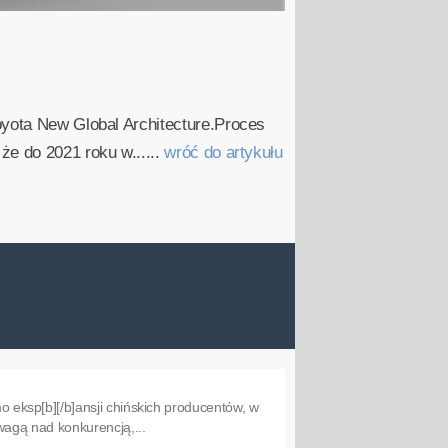
oyota New Global Architecture.Proces
że do 2021 roku w......
wróć do artykułu
eksp[b][/b]ansji chińskich producentów, w
agą nad konkurencją,...