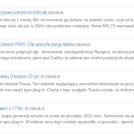
etypowy pomysł na hybrydę
2026-06-28
ył obecny z marką MG od momentu jej debiutu na polskim rynku, czyli od k
tego auta, ale już w 2024 roku pokazano następcę. Nowe MG ZS wprowadzi
Connect PHEV | Dla specyficznego klienta
2026-05-22
czas temu połączyli siły - Amerykanie udostępnili bazę Rangera, na której p
rnego kombivana, jakim jest Caddy i to właśnie ten model posłużył do zbud
niej. O kolejne 20 tys. zł
2026-05-07
kl obniżek Priusa. Ten świetnie wyglądający samochód debiutował na począ
ale ma napęd typu plug-in. Chyba z tego względu Toyota uznała, że dobry
awet o 17 tys. zł
2026-04-13
, piątej generacji weszła na rynek na początku 2023 roku. Samochód nie je
typu plug-in. W efekcie ceny tego modelu wystrzeliły, a sprzedaż - wprost p