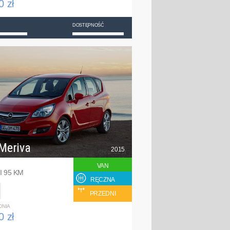
0 zł
DOSTĘPNOŚĆ
Meriva
2015
VAN
I 95 KM
RĘCZNA
PRZEDNI
DNIA
0 zł