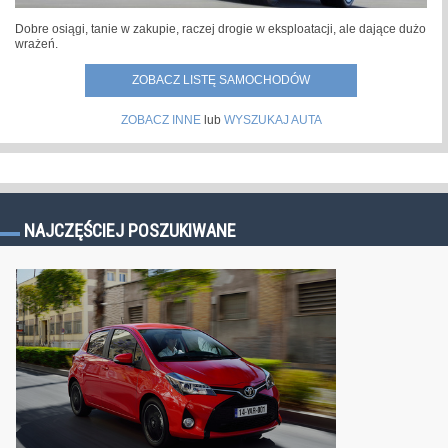
Dobre osiągi, tanie w zakupie, raczej drogie w eksploatacji, ale dające dużo
wrażeń.
ZOBACZ LISTĘ SAMOCHODÓW
ZOBACZ INNE
lub
WYSZUKAJ AUTA
NAJCZĘŚCIEJ POSZUKIWANE