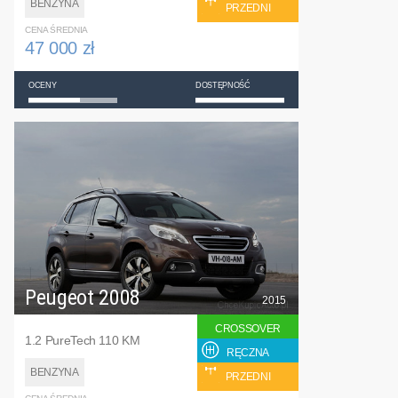
BENZYNA
PRZEDNI
CENA ŚREDNIA
47 000 zł
OCENY
DOSTĘPNOŚĆ
Peugeot 2008
2015
CROSSOVER
1.2 PureTech 110 KM
RĘCZNA
BENZYNA
PRZEDNI