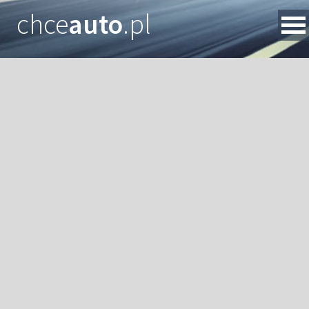
chce
auto
.pl