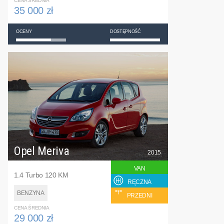
CENA ŚREDNIA
35 000 zł
OCENY
DOSTĘPNOŚĆ
Opel Meriva
2015
VAN
1.4 Turbo 120 KM
RĘCZNA
BENZYNA
PRZEDNI
CENA ŚREDNIA
29 000 zł