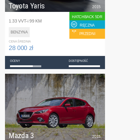
Toyota Yaris
2015
HATCHBACK 5DR
1.33 VVT-i 99 KM
RĘCZNA
BENZYNA
PRZEDNI
CENA ŚREDNIA
28 000 zł
OCENY
DOSTĘPNOŚĆ
Mazda 3
2015