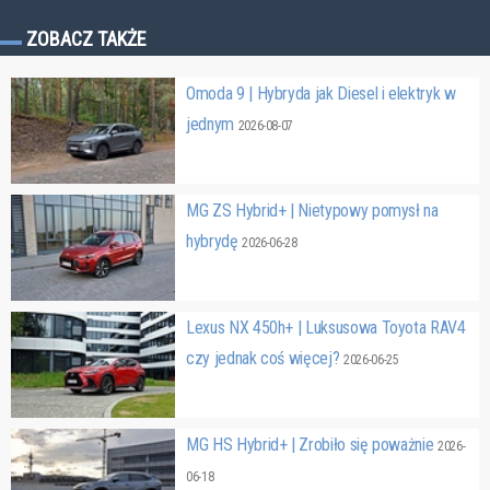
ZOBACZ TAKŻE
Omoda 9 | Hybryda jak Diesel i elektryk w
jednym
2026-08-07
MG ZS Hybrid+ | Nietypowy pomysł na
hybrydę
2026-06-28
Lexus NX 450h+ | Luksusowa Toyota RAV4
czy jednak coś więcej?
2026-06-25
MG HS Hybrid+ | Zrobiło się poważnie
2026-
06-18