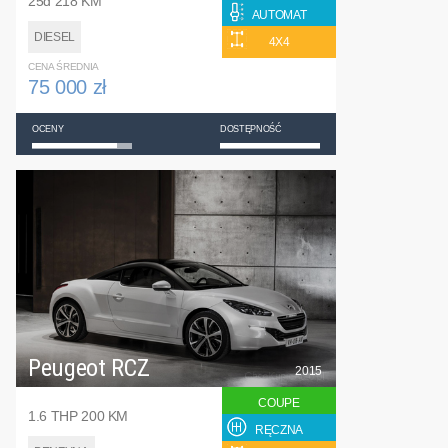
25d 218 KM
AUTOMAT
DIESEL
4X4
CENA ŚREDNIA
75 000 zł
OCENY
DOSTĘPNOŚĆ
Peugeot RCZ
2015
COUPE
1.6 THP 200 KM
RĘCZNA