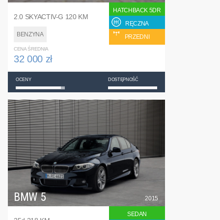
HATCHBACK 5DR
2.0 SKYACTIV-G 120 KM
RĘCZNA
BENZYNA
PRZEDNI
CENA ŚREDNIA
32 000 zł
OCENY
DOSTĘPNOŚĆ
BMW 5
2015
SEDAN