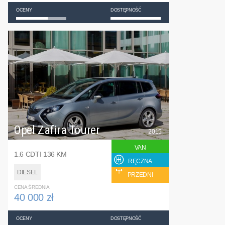
OCENY
DOSTĘPNOŚĆ
Opel Zafira Tourer
2015
VAN
1.6 CDTI 136 KM
RĘCZNA
DIESEL
PRZEDNI
CENA ŚREDNIA
40 000 zł
OCENY
DOSTĘPNOŚĆ