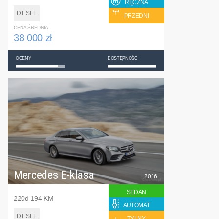
RĘCZNA
DIESEL
PRZEDNI
CENA ŚREDNIA
38 000 zł
OCENY
DOSTĘPNOŚĆ
Mercedes E-klasa
2016
SEDAN
220d 194 KM
AUTOMAT
DIESEL
TYLNY