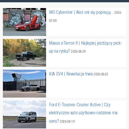
MG Cyberster | Ależ oni się popisują…
2026-
07-09
Maxus eTerron 9 | Najlepiej jeżdżący pick-
up na rynku?
2026-06-29
KIA EV4 | Rewolucja trwa
2026-06-25
Ford E-Tourneo Courier Active | Czy
elektryczne auto użytkowo-rodzinne ma
sens?
2026-06-19