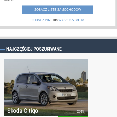
wrażeń.
ZOBACZ LISTĘ SAMOCHODÓW
ZOBACZ INNE
lub
WYSZUKAJ AUTA
NAJCZĘŚCIEJ POSZUKIWANE
Skoda Citigo
2015