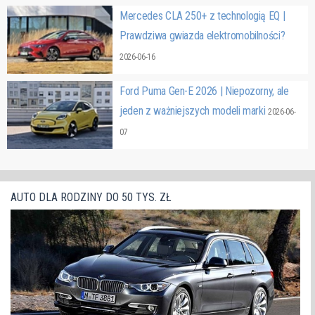
Mercedes CLA 250+ z technologią EQ |
Prawdziwa gwiazda elektromobilności?
2026-06-16
Ford Puma Gen-E 2026 | Niepozorny, ale
jeden z ważniejszych modeli marki
2026-06-
07
AUTO DLA RODZINY DO 50 TYS. ZŁ