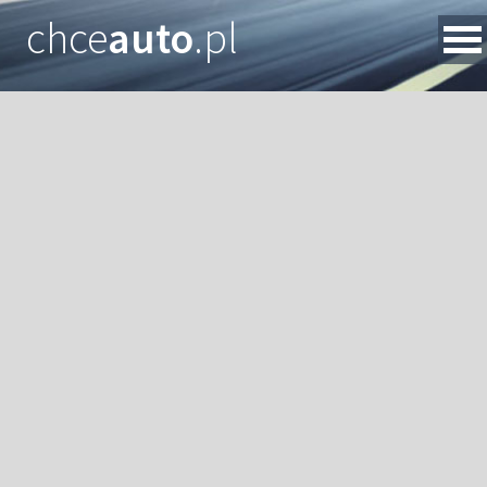
chce
auto
.pl