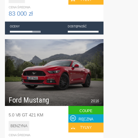
CENA ŚREDNIA
83 000 zł
OCENY
DOSTĘPNOŚĆ
Ford Mustang
2016
COUPE
5.0 V8 GT 421 KM
RĘCZNA
BENZYNA
TYLNY
CENA ŚREDNIA