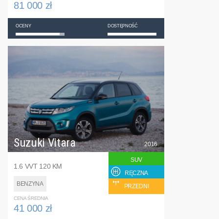
81 000 zł
OCENY
DOSTĘPNOŚĆ
Suzuki Vitara
2016
SUV
1.6 VVT 120 KM
RĘCZNA
BENZYNA
PRZEDNI
CENA ŚREDNIA
41 000 zł