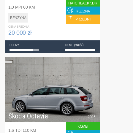
HATCHBACK 5DR
1.0 MPI 60 KM
RĘCZNA
BENZYNA
PRZEDNI
CENA ŚREDNIA
20 000 zł
OCENY
DOSTĘPNOŚĆ
Skoda Octavia
2015
KOMBI
1.6 TDI 110 KM