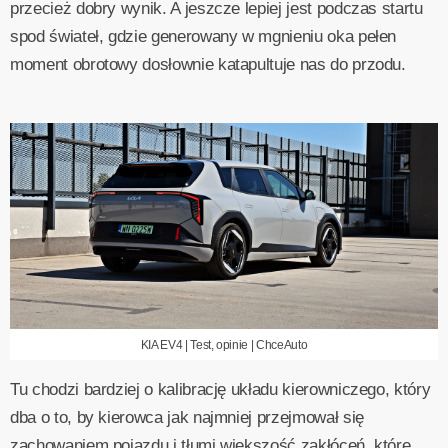
przecież dobry wynik. A jeszcze lepiej jest podczas startu
spod świateł, gdzie generowany w mgnieniu oka pełen
moment obrotowy dosłownie katapultuje nas do przodu.
KIA EV4 | Test, opinie | ChceAuto
Tu chodzi bardziej o kalibrację układu kierowniczego, który
dba o to, by kierowca jak najmniej przejmował się
zachowaniem pojazdu i tłumi większość zakłóceń, które