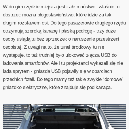
W drugim rzędzie miejsca jest całe mnóstwo i właśnie tu
dostrzec można błogosławieństwo, które idzie za tak
długim rozstawem osi. Do tego pasażerowie drugiego rzędu
otrzymują szeroką kanapę i płaską podłogę - trzy duże
osoby usiądą tu bez sprzeczek o naruszenie przestrzeni
osobistej. Z uwagi na to, że tunel środkowy tu nie
występuje, to też trudniej było ulokować złącza USB do
ładowania smartfonów. Ale i tu projektanci wykazali się nie
lada sprytem - gniazda USB pojawiły się w oparciach
przednich foteli. Do tego mamy też takie zwykłe “domowe”
gniazdko elektryczne, które znajduje się pod kanapą.