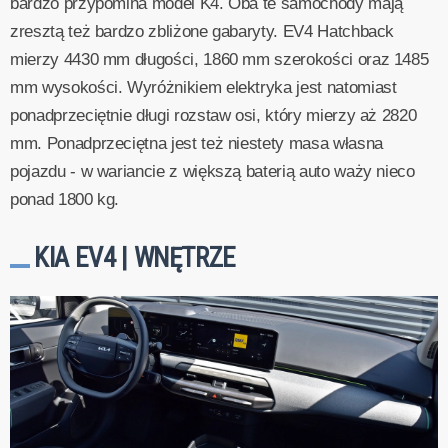
bardzo przypomina model K4. Oba te samochody mają
zresztą też bardzo zbliżone gabaryty. EV4 Hatchback
mierzy 4430 mm długości, 1860 mm szerokości oraz 1485
mm wysokości. Wyróżnikiem elektryka jest natomiast
ponadprzeciętnie długi rozstaw osi, który mierzy aż 2820
mm. Ponadprzeciętna jest też niestety masa własna
pojazdu - w wariancie z większą baterią auto waży nieco
ponad 1800 kg.
KIA EV4 | WNĘTRZE