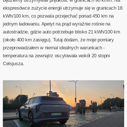
będziemy utrzymywali prędkość w granicach 90 km/h. Na
ekspresówce zużycie energii utrzymuje się w granicach 18
kWh/100 km, co pozwala przejechać ponad 450 km na
jednym ładowaniu. Apetyt na prąd wyraźnie rośnie na
autostradzie, gdzie auto potrzebuje blisko 21 kWh/100 km
(około 400 km zasięgu). Tutaj dodam, że moje pomiary
przeprowadzałem w niemal idealnych warunkach -
temperatura na zewnątrz oscylowała wokół 20 stopni
Celsjusza.