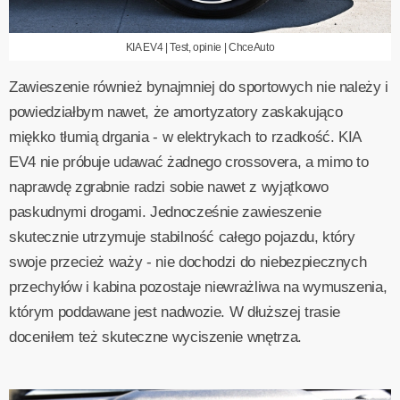
KIA EV4 | Test, opinie | ChceAuto
Zawieszenie również bynajmniej do sportowych nie należy i
powiedziałbym nawet, że amortyzatory zaskakująco
miękko tłumią drgania - w elektrykach to rzadkość. KIA
EV4 nie próbuje udawać żadnego crossovera, a mimo to
naprawdę zgrabnie radzi sobie nawet z wyjątkowo
paskudnymi drogami. Jednocześnie zawieszenie
skutecznie utrzymuje stabilność całego pojazdu, który
swoje przecież waży - nie dochodzi do niebezpiecznych
przechyłów i kabina pozostaje niewrażliwa na wymuszenia,
którym poddawane jest nadwozie. W dłuższej trasie
doceniłem też skuteczne wyciszenie wnętrza.