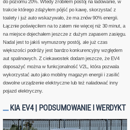
do poziomu 20%. Wtedy zrobiłem postój na ładowanie, w
trakcie którego zdążyłem pójść po kawę, skorzystać z
toalety i już auto wskazywało, że ma znów 90% energii.
Łącznie poświęciłem na to zatem nie więcej niż 30 minut, a
na miejsce dojechałem jeszcze z dużym zapasem zasięgu.
Nadal jest to jakiś wymuszony postój, ale już czas
większości podróży jest bardzo konkurencyjny względem
aut spalinowych. Z ciekawostek dodam jeszcze, że EV4
doposażyć można w funkcjonalność V2L, która pozwala
wykorzystać auto jako mobilny magazyn energii i zasilić
dowolne urządzenie elektryczne lub też naładować inny
pojazd elektryczny.
KIA EV4 | PODSUMOWANIE I WERDYKT