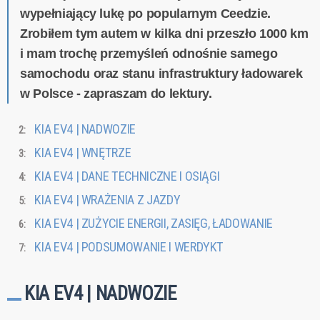
wypełniający lukę po popularnym Ceedzie.
Zrobiłem tym autem w kilka dni przeszło 1000 km
i mam trochę przemyśleń odnośnie samego
samochodu oraz stanu infrastruktury ładowarek
w Polsce - zapraszam do lektury.
KIA EV4 | NADWOZIE
KIA EV4 | WNĘTRZE
KIA EV4 | DANE TECHNICZNE I OSIĄGI
KIA EV4 | WRAŻENIA Z JAZDY
KIA EV4 | ZUŻYCIE ENERGII, ZASIĘG, ŁADOWANIE
KIA EV4 | PODSUMOWANIE I WERDYKT
KIA EV4 | NADWOZIE