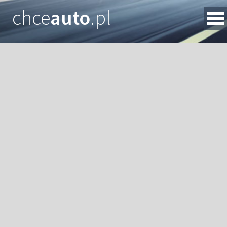
chce
auto
.pl