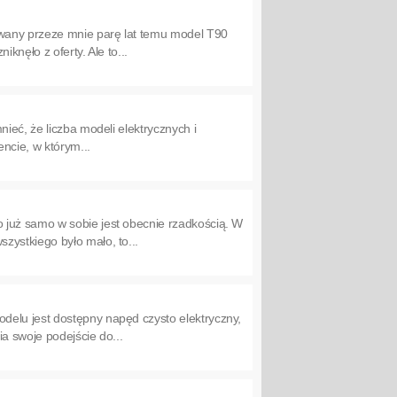
owany przeze mnie parę lat temu model T90
knęło z oferty. Ale to...
ieć, że liczba modeli elektrycznych i
ncie, w którym...
 już samo w sobie jest obecnie rzadkością. W
zystkiego było mało, to...
delu jest dostępny napęd czysto elektryczny,
a swoje podejście do...