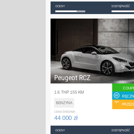
OCENY
DOSTĘPNOŚĆ
Peugeot RCZ
COUP
1.6 THP 155 KM
RĘCZN
BENZYNA
PRZED
CENA ŚREDNIA
44 000 zł
OCENY
DOSTĘPNOŚĆ