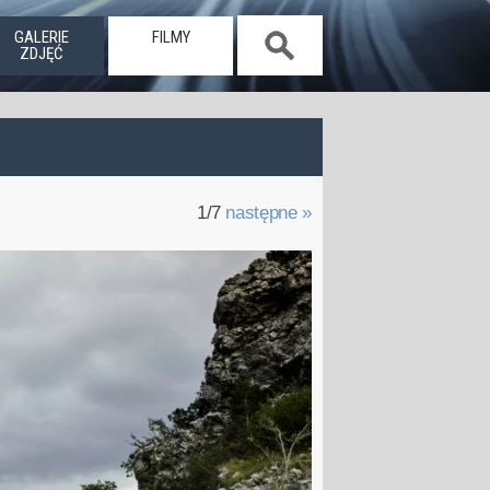
GALERIE
FILMY
ZDJĘĆ
1/7
następne »