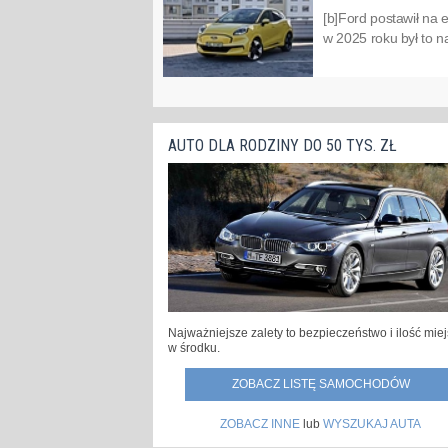
[b]Ford postawił na 
w 2025 roku był to n
AUTO DLA RODZINY DO 50 TYS. ZŁ
Najważniejsze zalety to bezpieczeństwo i ilość mie
w środku.
ZOBACZ LISTĘ SAMOCHODÓW
ZOBACZ INNE
lub
WYSZUKAJ AUTA