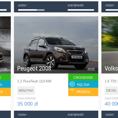
OCENY
DOSTĘPNOŚĆ
OCENY
Peugeot 2008
Volk
2015
2015
E
CROSSOVER
1.2 PureTech 110 KM
1.6 TDI
A
RĘCZNA
BENZYNA
DIESEL
NI
PRZEDNI
CENA ŚREDNIA
CENA ŚRE
35 000 zł
40 00
OCENY
DOSTĘPNOŚĆ
OCENY