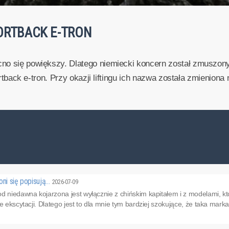
PORTBACK E-TRON
cno się powiększy. Dlatego niemiecki koncern został zmuszo
ortback e-tron. Przy okazji liftingu ich nazwa została zmieniona n
oni się popisują…
2026-07-09
d niedawna kojarzona jest wyłącznie z chińskim kapitałem i z modelami, któ
e ekscytacji. Dlatego jest to dla mnie tym bardziej szokujące, że taka mark