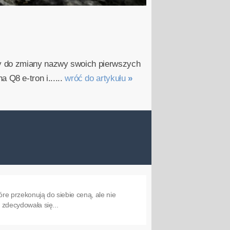
ny do zmiany nazwy swoich pierwszych
a Q8 e-tron i......
wróć do artykułu
»
re przekonują do siebie ceną, ale nie
a zdecydowała się...