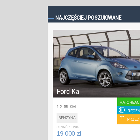
NAJCZĘŚCIEJ POSZUKIWANE
Ford Ka
HATCHBAC
1.2 69 KM
RĘCZN
BENZYNA
PRZED
CENA ŚREDNIA
19 000 zł