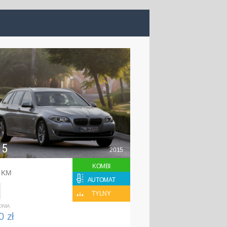
 5
2015
KOMBI
0 KM
AUTOMAT
TYLNY
DNIA
0 zł