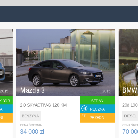
Mazda 3
BMW
2015
2015
K 3DR
SEDAN
2.0 SKYACTIV-G 120 KM
20d 19
A
RĘCZNA
BENZYNA
DIESEL
NI
PRZEDNI
CENA ŚREDNIA
CENA ŚRE
34 000 zł
70 00