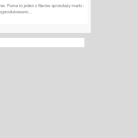
nie. Puma to jeden z filarów sprzedaży marki -
 wyprodukowano...