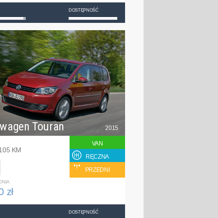
DOSTĘPNOŚĆ
swagen Touran
2015
VAN
 105 KM
RĘCZNA
PRZEDNI
DNIA
0 zł
DOSTĘPNOŚĆ