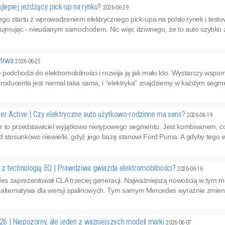
jlepiej jeżdżący pick-up na rynku?
2026-06-29
ego startu z wprowadzeniem elektrycznego pick-upa na polski rynek i test
cz ujmując - nieudanym samochodem. Nic więc dziwnego, że to auto szybko zni
 trwa
2026-06-25
podchodzi do elektromobilności i rozwija ją jak mało kto. Wystarczy wspomn
roducenta jest niemal taka sama, i “elektryka” znajdziemy w każdym segme
ier Active | Czy elektryczne auto użytkowo-rodzinne ma sens?
2026-06-19
r to przedstawiciel wyjątkowo nietypowego segmentu. Jest kombivanem, co
stosunkowo niewielki, gdyż jego bazę stanowi Ford Puma. A gdyby tego ws
 technologią EQ | Prawdziwa gwiazda elektromobilności?
2026-06-16
s zaprezentował CLA trzeciej generacji. Najważniejszą nowością w tym mo
ko alternatywa dla wersji spalinowych. Tym samym Mercedes wyraźnie zmieni
6 | Niepozorny, ale jeden z ważniejszych modeli marki
2026-06-07