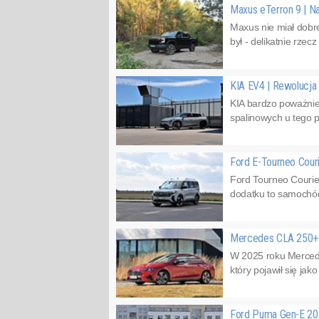
Maxus eTerron 9 | Na
Maxus nie miał dobr
był - delikatnie rze
KIA EV4 | Rewolucja
KIA bardzo poważnie 
spalinowych u tego p
Ford E-Tourneo Cour
Ford Tourneo Courie
dodatku to samochód 
Mercedes CLA 250+ z
W 2025 roku Mercede
który pojawił się ja
Ford Puma Gen-E 202