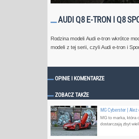
AUDI Q8 E-TRON I Q8 S
Rodzina modeli Audi e-tron wkrótce mo
modeli z tej serii, czyli Audi e-tron i Sp
OPINIE I KOMENTARZE
ZOBACZ TAKŻE
MG Cyberster | Ależ 
MG to marka, która o
dostarczają zbyt wiel