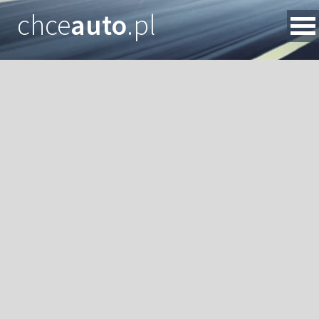
chce
auto
.pl