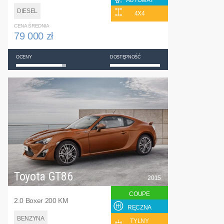
AUTOMAT
DIESEL
4X4
CENA ŚREDNIA
79 000 zł
OCENY
DOSTĘPNOŚĆ
Toyota GT86
2015
COUPE
2.0 Boxer 200 KM
RĘCZNA
BENZYNA
TYLNY