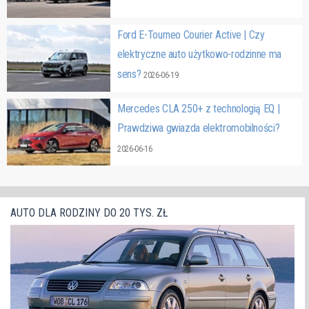
Ford E-Tourneo Courier Active | Czy
elektryczne auto użytkowo-rodzinne ma
sens?
2026-06-19
Mercedes CLA 250+ z technologią EQ |
Prawdziwa gwiazda elektromobilności?
2026-06-16
AUTO DLA RODZINY DO 20 TYS. ZŁ