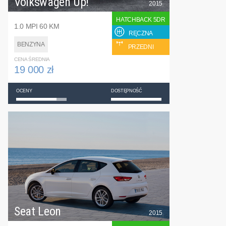
Volkswagen Up!
2015
HATCHBACK 5DR
1.0 MPI 60 KM
RĘCZNA
BENZYNA
PRZEDNI
CENA ŚREDNIA
19 000 zł
OCENY
DOSTĘPNOŚĆ
Seat Leon
2015