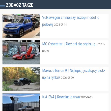
ZOBACZ TAKŻE
Volkswagen zmniejszy liczbę modeli o
połowę
2026-07-14
MG Cyberster | Ależ oni się popisują…
2026-
07-09
Maxus eTerron 9 | Najlepiej jeżdżący pick-
up na rynku?
2026-06-29
KIA EV4 | Rewolucja trwa
2026-06-25