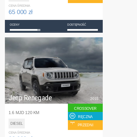
CENA ŚREDNIA
65 000 zł
OCENY
DOSTĘPNOŚĆ
Jeep Renegade
2015
CROSSOVER
1.6 MJD 120 KM
RĘCZNA
DIESEL
PRZEDNI
CENA ŚREDNIA