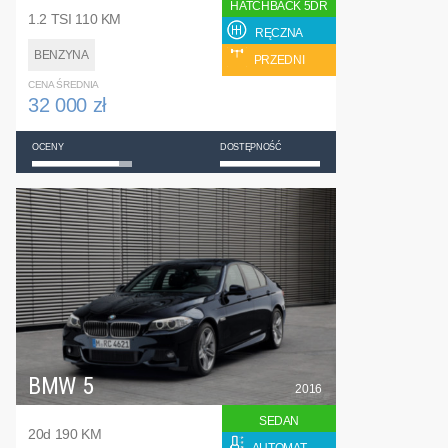
HATCHBACK 5DR
1.2 TSI 110 KM
RĘCZNA
BENZYNA
PRZEDNI
CENA ŚREDNIA
32 000 zł
OCENY
DOSTĘPNOŚĆ
BMW 5
2016
SEDAN
20d 190 KM