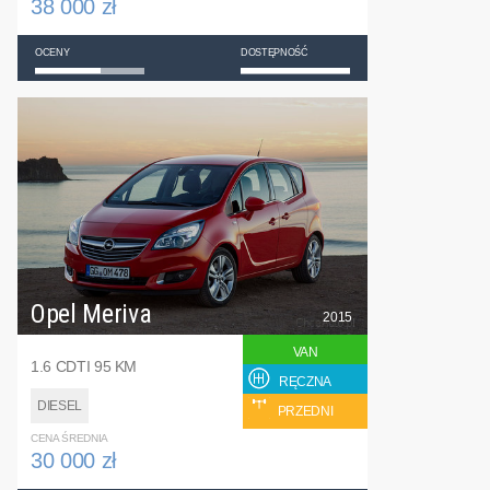
38 000 zł
OCENY
DOSTĘPNOŚĆ
Opel Meriva
2015
VAN
1.6 CDTI 95 KM
RĘCZNA
DIESEL
PRZEDNI
CENA ŚREDNIA
30 000 zł