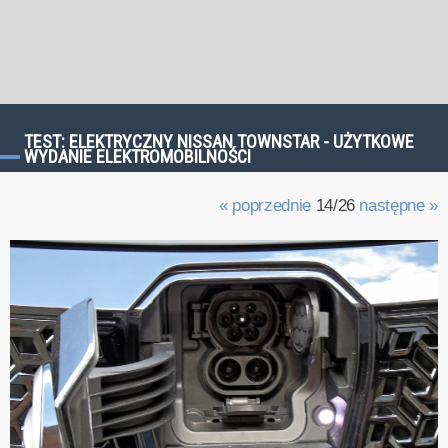
TEST: ELEKTRYCZNY NISSAN TOWNSTAR - UŻYTKOWE
WYDANIE ELEKTROMOBILNOŚCI
« poprzednie
14/26
następne »