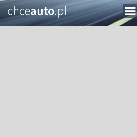
chce
auto
.pl