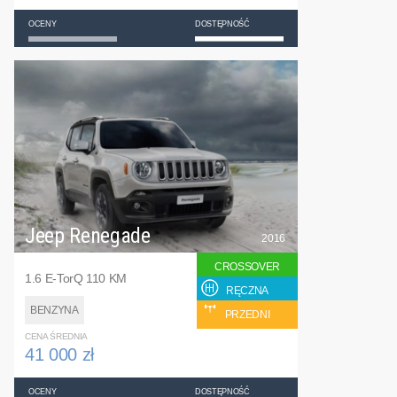
OCENY
DOSTĘPNOŚĆ
Jeep Renegade
2016
CROSSOVER
1.6 E-TorQ 110 KM
RĘCZNA
BENZYNA
PRZEDNI
CENA ŚREDNIA
41 000 zł
OCENY
DOSTĘPNOŚĆ