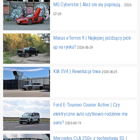
MG Cyberster | Ależ oni się popisują…
2026-
07-09
Maxus eTerron 9 | Najlepiej jeżdżący pick-
up na rynku?
2026-06-29
KIA EV4 | Rewolucja trwa
2026-06-25
Ford E-Tourneo Courier Active | Czy
elektryczne auto użytkowo-rodzinne ma
sens?
2026-06-19
Mercedes CLA 250+ z technologią EQ |