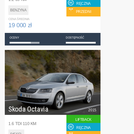
RĘCZNA
BENZYNA
PRZEDNI
CENA ŚREDNIA
19 000 zł
OCENY
DOSTĘPNOŚĆ
Skoda Octavia
2015
LIFTBACK
1.6 TDI 110 KM
RĘCZNA