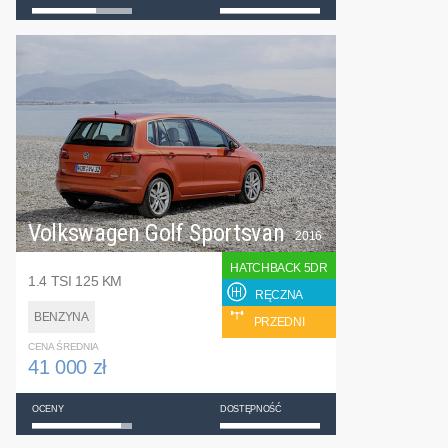
Volkswagen Golf Sportsvan
2016
HATCHBACK 5DR
1.4 TSI 125 KM
RĘCZNA
BENZYNA
PRZEDNI
CENA ŚREDNIA
41 000 zł
OCENY
DOSTĘPNOŚĆ