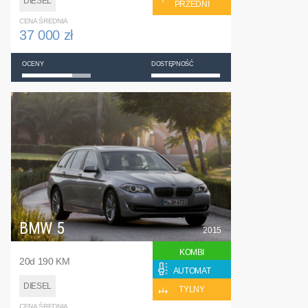
DIESEL
PRZEDNI
CENA ŚREDNIA
37 000 zł
OCENY
DOSTĘPNOŚĆ
BMW 5
2015
KOMBI
20d 190 KM
AUTOMAT
DIESEL
TYLNY
CENA ŚREDNIA