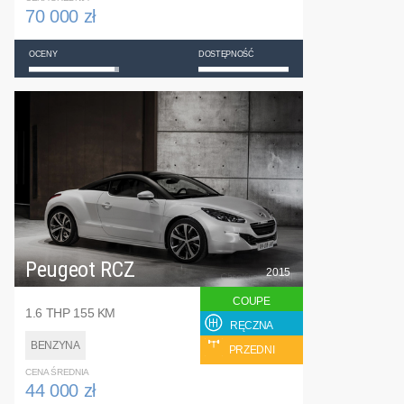
70 000 zł
OCENY
DOSTĘPNOŚĆ
Peugeot RCZ
2015
COUPE
1.6 THP 155 KM
RĘCZNA
BENZYNA
PRZEDNI
CENA ŚREDNIA
44 000 zł