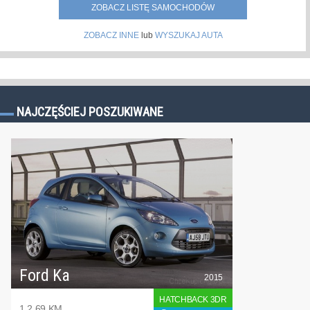
ZOBACZ LISTĘ SAMOCHODÓW
ZOBACZ INNE
lub
WYSZUKAJ AUTA
NAJCZĘŚCIEJ POSZUKIWANE
Ford Ka
2015
HATCHBACK 3DR
1.2 69 KM