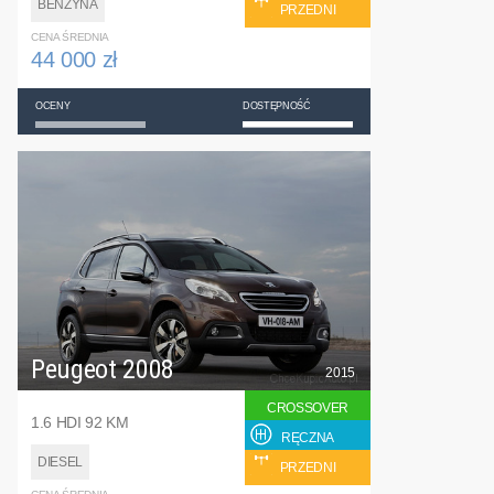
BENZYNA
PRZEDNI
CENA ŚREDNIA
44 000 zł
OCENY
DOSTĘPNOŚĆ
Peugeot 2008
2015
CROSSOVER
1.6 HDI 92 KM
RĘCZNA
DIESEL
PRZEDNI