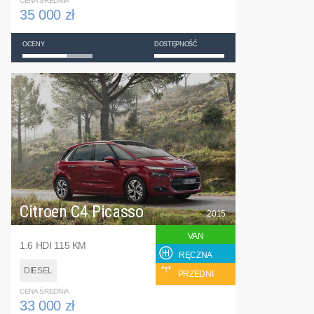
CENA ŚREDNIA
35 000 zł
OCENY
DOSTĘPNOŚĆ
Citroen C4 Picasso
2015
VAN
1.6 HDI 115 KM
RĘCZNA
DIESEL
PRZEDNI
CENA ŚREDNIA
33 000 zł