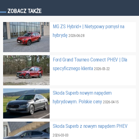
ZOBACZ TAKŻE
MG ZS Hybrid+ | Nietypowy pomysł na
hybrydę
2026-06-28
Ford Grand Tourneo Connect PHEV | Dla
specyficznego klienta
2026-05-22
Skoda Superb nowym napędem
hybrydowym. Polskie ceny
2026-04-15
Skoda Superb z nowym napędem PHEV
2026-03-03