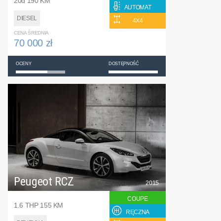
20d 190 KM
AUTOMAT
DIESEL
4X4
CENA ŚREDNIA
70 000 zł
OCENY
DOSTĘPNOŚĆ
Peugeot RCZ
2015
COUPE
1.6 THP 155 KM
RĘCZNA