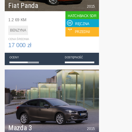
Fiat Panda
2015
HATCHBACK 5DR
1.2 69 KM
RĘCZNA
BENZYNA
PRZEDNI
CENA ŚREDNIA
17 000 zł
OCENY
DOSTĘPNOŚĆ
Mazda 3
2015