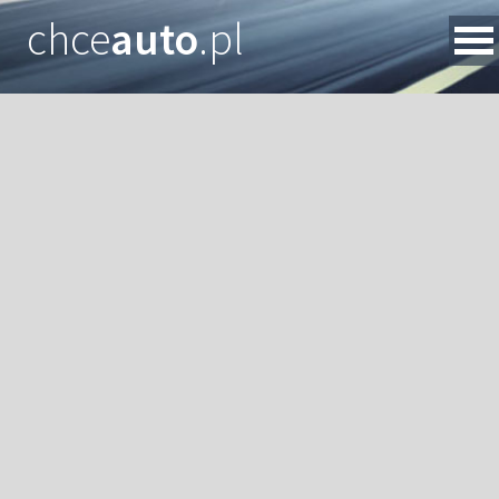
chce
auto
.pl