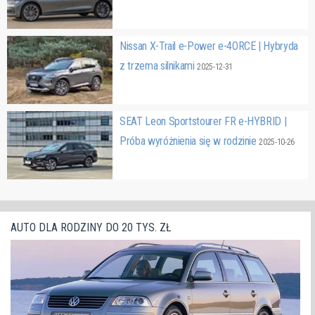
Nissan X-Trail e-Power e-4ORCE | Hybryda
z trzema silnikami
2025-12-31
SEAT Leon Sportstourer FR e-HYBRID |
Próba wyróżnienia się w rodzinie
2025-10-26
AUTO DLA RODZINY DO 20 TYS. ZŁ