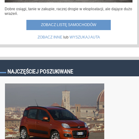
Dobre osiągi, tanie w zakupie, raczej drogie w eksploatacji, ale dające dużo
wrażeń.
ZOBACZ LISTĘ SAMOCHODÓW
ZOBACZ INNE
lub
WYSZUKAJ AUTA
NAJCZĘŚCIEJ POSZUKIWANE