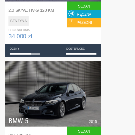
SEDAN
2.0 SKYACTIV-G 120 KM
RĘCZNA
BENZYNA
PRZEDNI
CENA ŚREDNIA
34 000 zł
OCENY
DOSTĘPNOŚĆ
BMW 5
2015
SEDAN