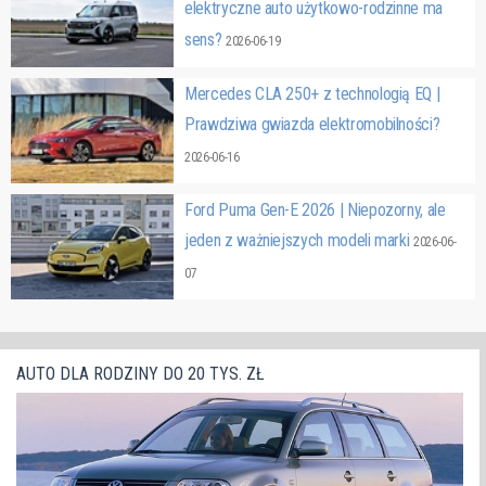
elektryczne auto użytkowo-rodzinne ma
sens?
2026-06-19
Mercedes CLA 250+ z technologią EQ |
Prawdziwa gwiazda elektromobilności?
2026-06-16
Ford Puma Gen-E 2026 | Niepozorny, ale
jeden z ważniejszych modeli marki
2026-06-
07
AUTO DLA RODZINY DO 20 TYS. ZŁ