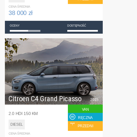
CENA ŚREDNIA
38 000 zł
OCENY
DOSTĘPNOŚĆ
Citroen C4 Grand Picasso
2015
VAN
2.0 HDI 150 KM
RĘCZNA
DIESEL
PRZEDNI
CENA ŚREDNIA