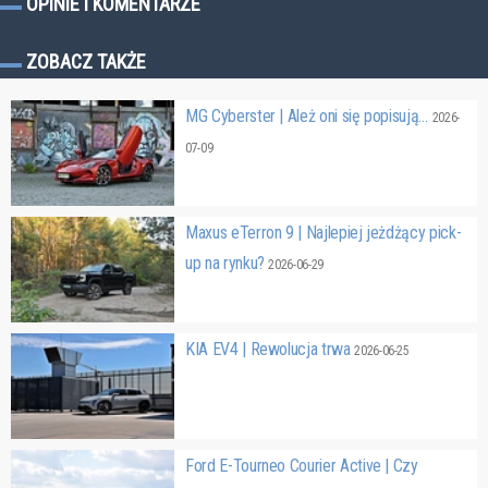
OPINIE I KOMENTARZE
ZOBACZ TAKŻE
MG Cyberster | Ależ oni się popisują…
2026-
07-09
Maxus eTerron 9 | Najlepiej jeżdżący pick-
up na rynku?
2026-06-29
KIA EV4 | Rewolucja trwa
2026-06-25
Ford E-Tourneo Courier Active | Czy