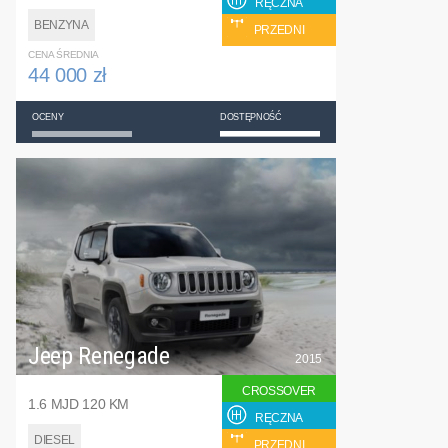
RĘCZNA
BENZYNA
PRZEDNI
CENA ŚREDNIA
44 000 zł
OCENY
DOSTĘPNOŚĆ
Jeep Renegade
2015
CROSSOVER
1.6 MJD 120 KM
RĘCZNA
DIESEL
PRZEDNI