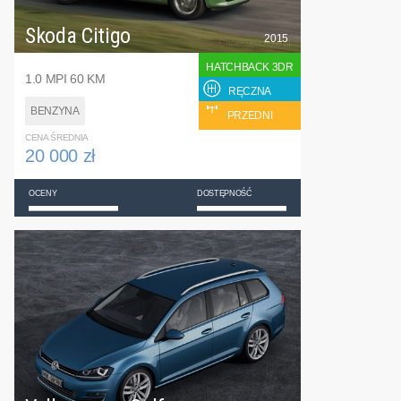
Skoda Citigo
2015
HATCHBACK 3DR
1.0 MPI 60 KM
RĘCZNA
BENZYNA
PRZEDNI
CENA ŚREDNIA
20 000 zł
OCENY
DOSTĘPNOŚĆ