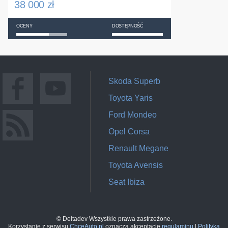
38 000 zł
OCENY
DOSTĘPNOŚĆ
Skoda Superb
Toyota Yaris
Ford Mondeo
Opel Corsa
Renault Megane
Toyota Avensis
Seat Ibiza
© Deltadev Wszystkie prawa zastrzeżone.
Korzystanie z serwisu
ChceAuto.pl
oznacza akceptację
regulaminu
|
Polityka