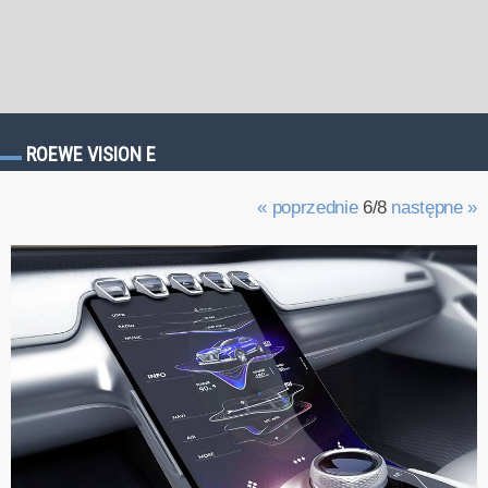
ROEWE VISION E
« poprzednie
6/8
następne »