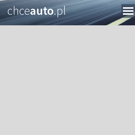
chce
auto
.pl