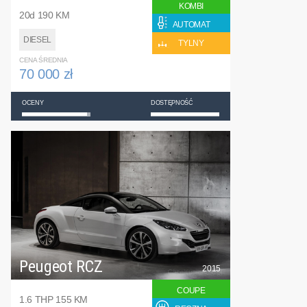
KOMBI
20d 190 KM
AUTOMAT
DIESEL
TYLNY
CENA ŚREDNIA
70 000 zł
OCENY
DOSTĘPNOŚĆ
Peugeot RCZ
2015
COUPE
1.6 THP 155 KM