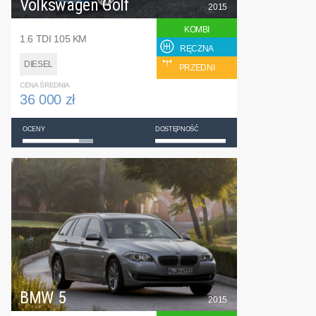
Volkswagen Golf
2015
KOMBI
1.6 TDI 105 KM
RĘCZNA
DIESEL
PRZEDNI
CENA ŚREDNIA
36 000 zł
OCENY
DOSTĘPNOŚĆ
BMW 5
2015