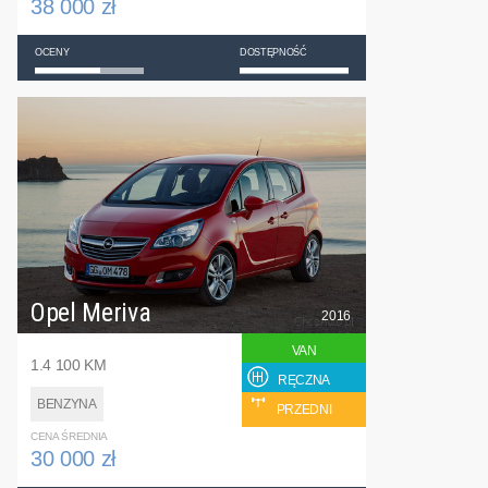
38 000 zł
OCENY
DOSTĘPNOŚĆ
Opel Meriva
2016
VAN
1.4 100 KM
RĘCZNA
BENZYNA
PRZEDNI
CENA ŚREDNIA
30 000 zł