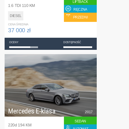
LIFTBACK
1.6 TDI 110 KM
RĘCZNA
DIESEL
PRZEDNI
CENA ŚREDNIA
37 000 zł
OCENY
DOSTĘPNOŚĆ
Mercedes E-klasa
2017
SEDAN
220d 194 KM