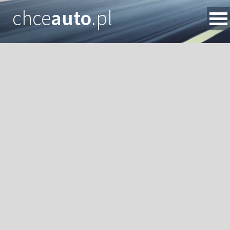
chce
auto
.pl