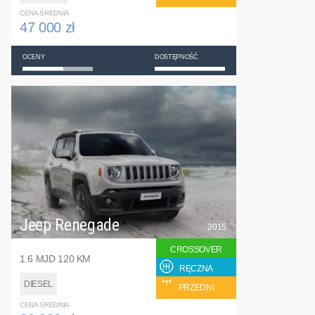
CENA ŚREDNIA
47 000 zł
OCENY
DOSTĘPNOŚĆ
Jeep Renegade
2015
CROSSOVER
1.6 MJD 120 KM
RĘCZNA
DIESEL
PRZEDNI
CENA ŚREDNIA