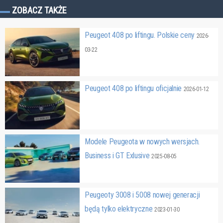
ZOBACZ TAKŻE
Peugeot 408 po liftingu. Polskie ceny
2026-
03-22
Peugeot 408 po liftingu oficjalnie
2026-01-12
Modele Peugeota w nowych wersjach.
Business i GT Exlusive
2025-08-05
Peugeoty 3008 i 5008 nowej generacji
będą tylko elektryczne
2023-01-30