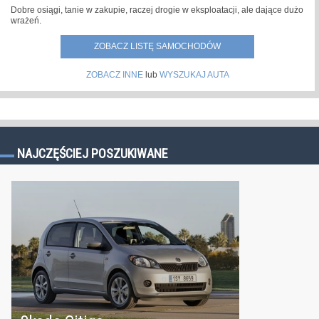
Dobre osiągi, tanie w zakupie, raczej drogie w eksploatacji, ale dające dużo
wrażeń.
ZOBACZ LISTĘ SAMOCHODÓW
ZOBACZ INNE
lub
WYSZUKAJ AUTA
NAJCZĘŚCIEJ POSZUKIWANE