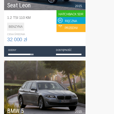
Seat Leon
2015
HATCHBACK 5DR
1.2 TSI 110 KM
RĘCZNA
BENZYNA
PRZEDNI
CENA ŚREDNIA
32 000 zł
OCENY
DOSTĘPNOŚĆ
BMW 5
2015