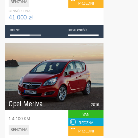
BENZYNA
PRZEDNI
CENA ŚREDNIA
41 000 zł
OCENY
DOSTĘPNOŚĆ
Opel Meriva
2016
VAN
1.4 100 KM
RĘCZNA
BENZYNA
PRZEDNI