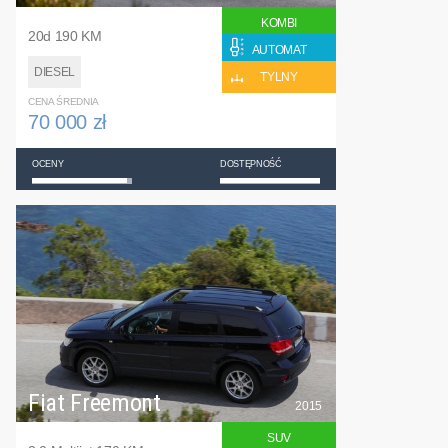
KOMBI
20d 190 KM
AUTOMAT
DIESEL
TYLNY
CENA ŚREDNIA
70 000 zł
OCENY
DOSTĘPNOŚĆ
Fiat Freemont
2015
SUV