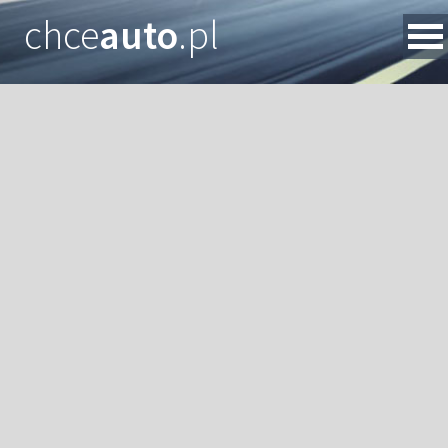
chce
auto
.pl