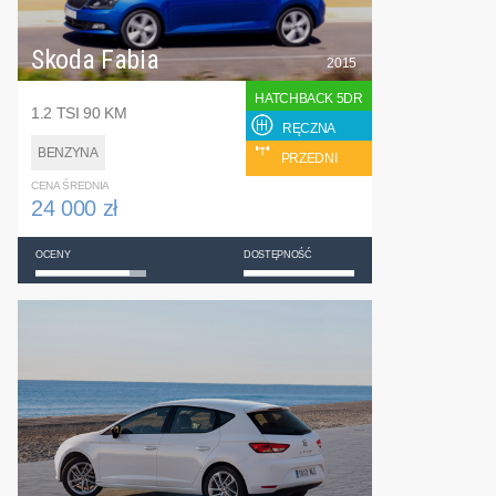
Skoda Fabia
2015
HATCHBACK 5DR
1.2 TSI 90 KM
RĘCZNA
BENZYNA
PRZEDNI
CENA ŚREDNIA
24 000 zł
OCENY
DOSTĘPNOŚĆ