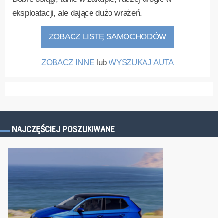
eksploatacji, ale dające dużo wrażeń.
ZOBACZ LISTĘ SAMOCHODÓW
ZOBACZ INNE
lub
WYSZUKAJ AUTA
NAJCZĘŚCIEJ POSZUKIWANE