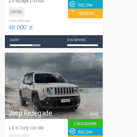
2.0 Multijet 170 KM
RĘCZNA
DIESEL
PRZEDNI
CENA ŚREDNIA
48 000 zł
OCENY
DOSTĘPNOŚĆ
Jeep Renegade
2016
CROSSOVER
1.6 E-TorQ 110 KM
RĘCZNA