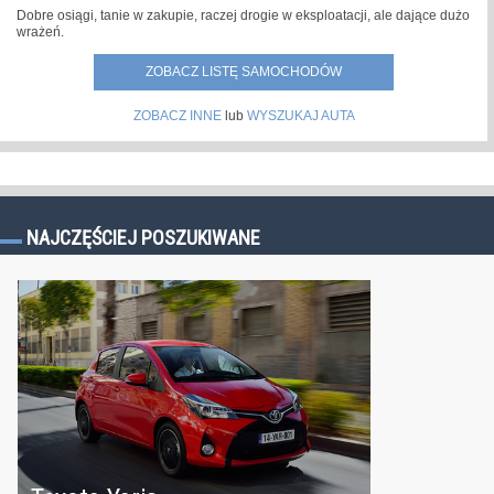
Dobre osiągi, tanie w zakupie, raczej drogie w eksploatacji, ale dające dużo
wrażeń.
ZOBACZ LISTĘ SAMOCHODÓW
ZOBACZ INNE
lub
WYSZUKAJ AUTA
NAJCZĘŚCIEJ POSZUKIWANE