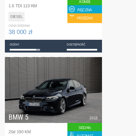
KOMBI
1.6 TDI 110 KM
RĘCZNA
DIESEL
PRZEDNI
CENA ŚREDNIA
38 000 zł
OCENY
DOSTĘPNOŚĆ
BMW 5
2015
SEDAN
20d 190 KM