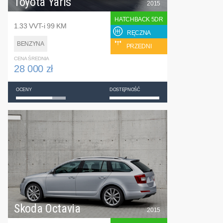
Toyota Yaris
2015
HATCHBACK 5DR
1.33 VVT-i 99 KM
RĘCZNA
BENZYNA
PRZEDNI
CENA ŚREDNIA
28 000 zł
OCENY
DOSTĘPNOŚĆ
Skoda Octavia
2015