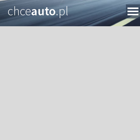
chce
auto
.pl