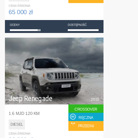
CENA ŚREDNIA
65 000 zł
OCENY
DOSTĘPNOŚĆ
Jeep Renegade
2015
CROSSOVER
1.6 MJD 120 KM
RĘCZNA
DIESEL
PRZEDNI
CENA ŚREDNIA