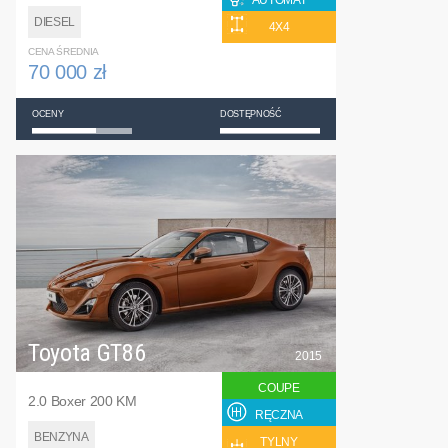
AUTOMAT
DIESEL
4X4
CENA ŚREDNIA
70 000 zł
OCENY
DOSTĘPNOŚĆ
Toyota GT86
2015
COUPE
2.0 Boxer 200 KM
RĘCZNA
BENZYNA
TYLNY