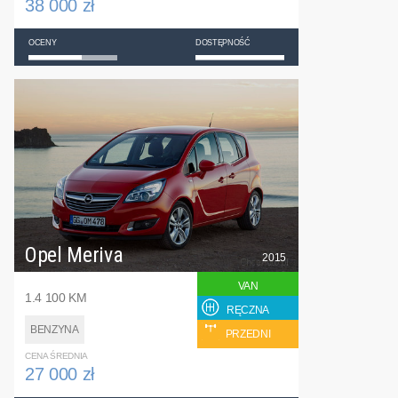
38 000 zł
OCENY
DOSTĘPNOŚĆ
Opel Meriva
2015
VAN
1.4 100 KM
RĘCZNA
BENZYNA
PRZEDNI
CENA ŚREDNIA
27 000 zł