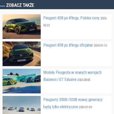
ZOBACZ TAKŻE
Peugeot 408 po liftingu. Polskie ceny
2026-
03-22
Peugeot 408 po liftingu oficjalnie
2026-01-12
Modele Peugeota w nowych wersjach.
Business i GT Exlusive
2025-08-05
Peugeoty 3008 i 5008 nowej generacji
będą tylko elektryczne
2023-01-30