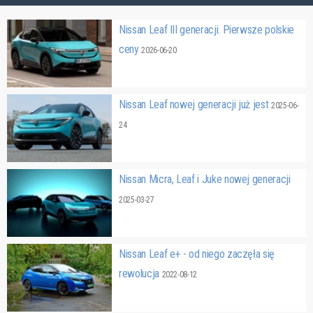
Nissan Leaf III generacji. Pierwsze polskie
ceny
2026-06-20
Nissan Leaf nowej generacji już jest
2025-06-
24
Nissan Micra, Leaf i Juke nowej generacji
2025-03-27
Nissan Leaf e+ - od niego zaczęła się
rewolucja
2022-08-12