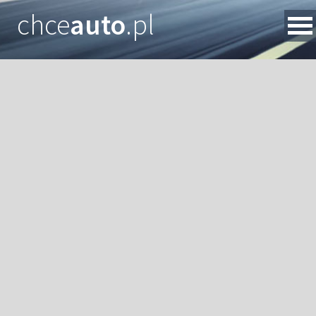
chce
auto
.pl