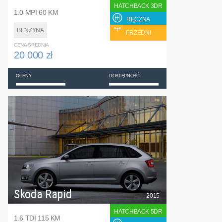
HATCHBACK 3DR
1.0 MPI 60 KM
RĘCZNA
BENZYNA
PRZEDNI
CENA ŚREDNIA
20 000 zł
OCENY
DOSTĘPNOŚĆ
Skoda Rapid
2015
HATCHBACK 5DR
1.6 TDI 115 KM