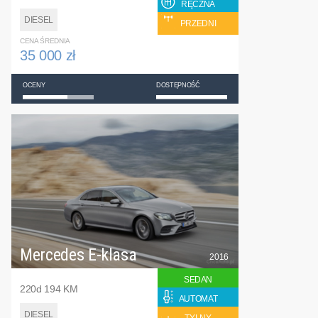
RĘCZNA
DIESEL
PRZEDNI
CENA ŚREDNIA
35 000 zł
OCENY
DOSTĘPNOŚĆ
Mercedes E-klasa
2016
SEDAN
220d 194 KM
AUTOMAT
DIESEL