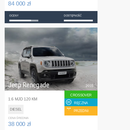
84 000 zł
OCENY
DOSTĘPNOŚĆ
Jeep Renegade
2015
CROSSOVER
1.6 MJD 120 KM
RĘCZNA
DIESEL
PRZEDNI
CENA ŚREDNIA
38 000 zł