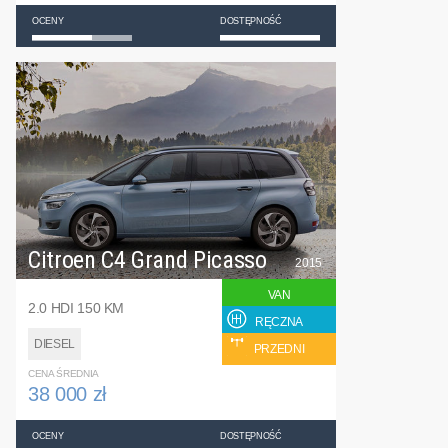
OCENY
DOSTĘPNOŚĆ
Citroen C4 Grand Picasso
2015
VAN
2.0 HDI 150 KM
RĘCZNA
DIESEL
PRZEDNI
CENA ŚREDNIA
38 000 zł
OCENY
DOSTĘPNOŚĆ