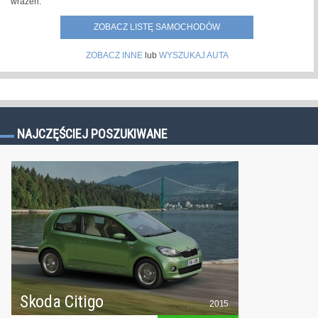
wrażeń.
ZOBACZ LISTĘ SAMOCHODÓW
ZOBACZ INNE
lub
WYSZUKAJ AUTA
NAJCZĘŚCIEJ POSZUKIWANE
Skoda Citigo
2015