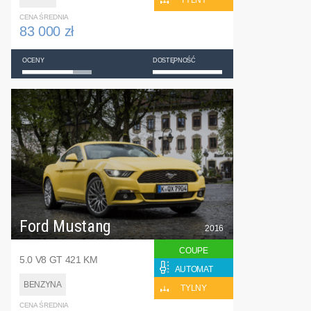
TYLNY
CENA ŚREDNIA
83 000 zł
OCENY
DOSTĘPNOŚĆ
Ford Mustang
2016
COUPE
5.0 V8 GT 421 KM
AUTOMAT
BENZYNA
TYLNY
CENA ŚREDNIA