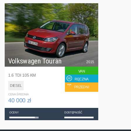
Volkswagen Touran
2015
VAN
1.6 TDI 105 KM
RĘCZNA
DIESEL
PRZEDNI
CENA ŚREDNIA
40 000 zł
OCENY
DOSTĘPNOŚĆ