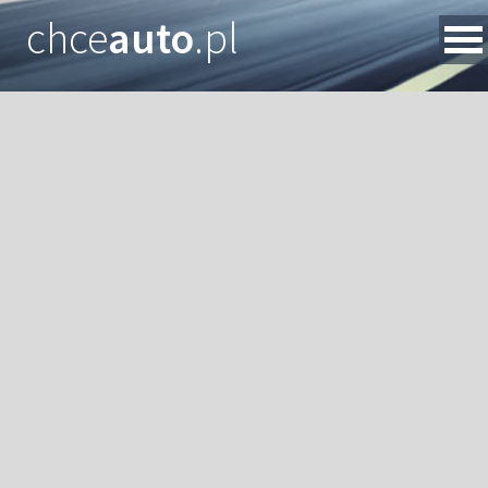
chce
auto
.pl