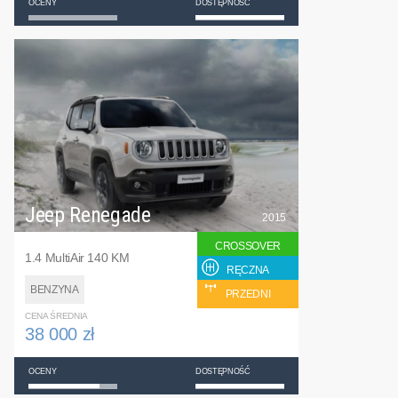
OCENY
DOSTĘPNOŚĆ
Jeep Renegade
2015
CROSSOVER
1.4 MultiAir 140 KM
RĘCZNA
BENZYNA
PRZEDNI
CENA ŚREDNIA
38 000 zł
OCENY
DOSTĘPNOŚĆ