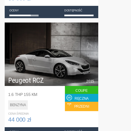
OCENY
DOSTĘPNOŚĆ
Peugeot RCZ
2015
COUPE
1.6 THP 155 KM
RĘCZNA
BENZYNA
PRZEDNI
CENA ŚREDNIA
44 000 zł