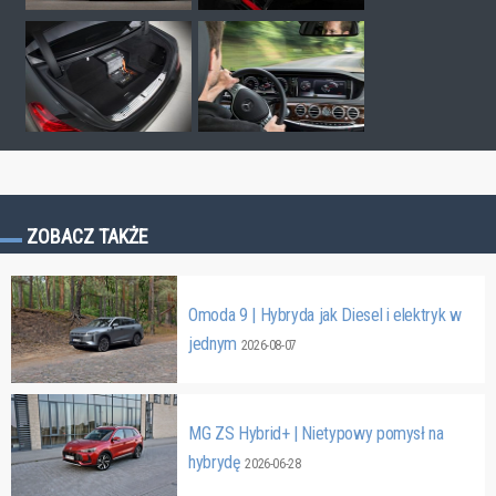
ZOBACZ TAKŻE
Omoda 9 | Hybryda jak Diesel i elektryk w
jednym
2026-08-07
MG ZS Hybrid+ | Nietypowy pomysł na
hybrydę
2026-06-28