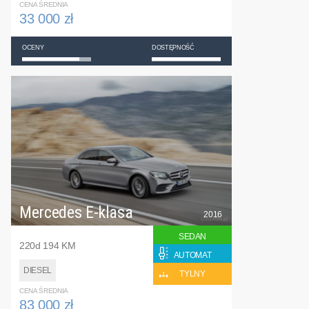
CENA ŚREDNIA
33 000 zł
OCENY
DOSTĘPNOŚĆ
Mercedes E-klasa
2016
SEDAN
220d 194 KM
AUTOMAT
DIESEL
TYLNY
CENA ŚREDNIA
83 000 zł