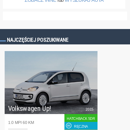
ZOBACZ INNE
lub
WYSZUKAJ AUTA
NAJCZĘŚCIEJ POSZUKIWANE
Volkswagen Up!
2015
HATCHBACK 5DR
1.0 MPI 60 KM
RĘCZNA