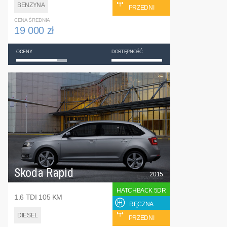
BENZYNA
PRZEDNI
CENA ŚREDNIA
19 000 zł
OCENY
DOSTĘPNOŚĆ
Skoda Rapid
2015
HATCHBACK 5DR
1.6 TDI 105 KM
RĘCZNA
DIESEL
PRZEDNI