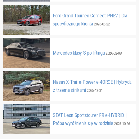
Ford Grand Tourneo Connect PHEV | Dla
specyficznego klienta
2026-05-22
Mercedes klasy S po liftingu
2026-02-08
Nissan X-Trail e-Power e-4ORCE | Hybryda
z trzema silnikami
2025-12-31
SEAT Leon Sportstourer FR e-HYBRID |
Próba wyróżnienia się w rodzinie
2025-10-26