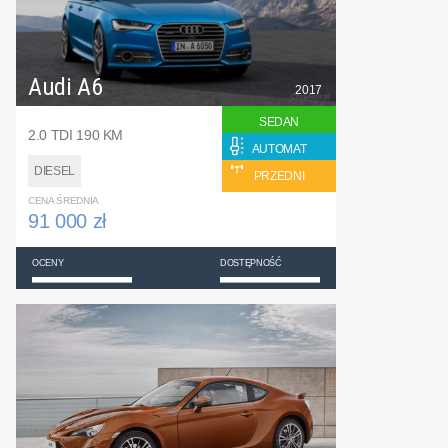
Audi A6
2017
SEDAN
2.0 TDI 190 KM
AUTOMAT
DIESEL
PRZEDNI
CENA ŚREDNIA
91 000 zł
OCENY
DOSTĘPNOŚĆ