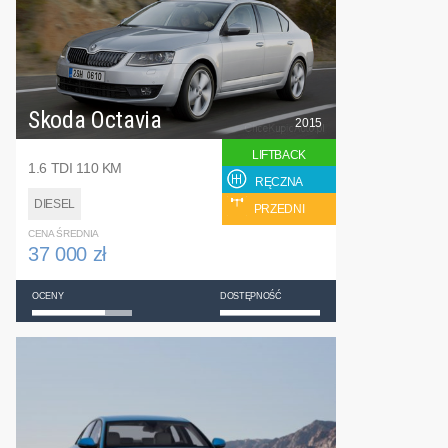
Skoda Octavia
2015
LIFTBACK
1.6 TDI 110 KM
RĘCZNA
DIESEL
PRZEDNI
CENA ŚREDNIA
37 000 zł
OCENY
DOSTĘPNOŚĆ