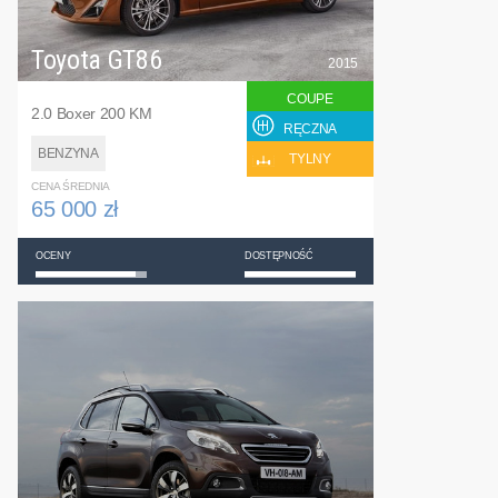
Toyota GT86
2015
COUPE
2.0 Boxer 200 KM
RĘCZNA
BENZYNA
TYLNY
CENA ŚREDNIA
65 000 zł
OCENY
DOSTĘPNOŚĆ