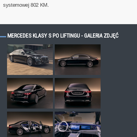
systemowej 802 KM.
MERCEDES KLASY S PO LIFTINGU - GALERIA ZDJĘĆ