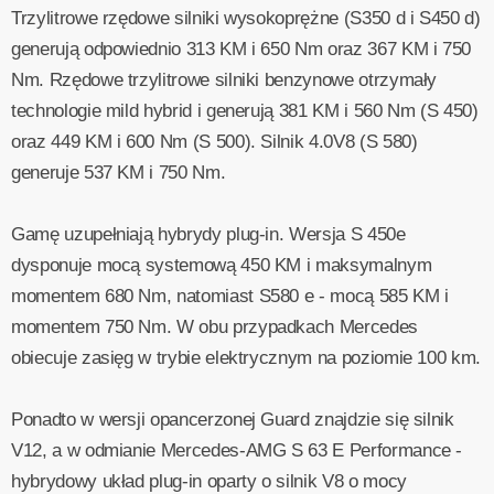
Trzylitrowe rzędowe silniki wysokoprężne (S350 d i S450 d)
generują odpowiednio 313 KM i 650 Nm oraz 367 KM i 750
Nm. Rzędowe trzylitrowe silniki benzynowe otrzymały
technologie mild hybrid i generują 381 KM i 560 Nm (S 450)
oraz 449 KM i 600 Nm (S 500). Silnik 4.0V8 (S 580)
generuje 537 KM i 750 Nm.
Gamę uzupełniają hybrydy plug-in. Wersja S 450e
dysponuje mocą systemową 450 KM i maksymalnym
momentem 680 Nm, natomiast S580 e - mocą 585 KM i
momentem 750 Nm. W obu przypadkach Mercedes
obiecuje zasięg w trybie elektrycznym na poziomie 100 km.
Ponadto w wersji opancerzonej Guard znajdzie się silnik
V12, a w odmianie Mercedes-AMG S 63 E Performance -
hybrydowy układ plug-in oparty o silnik V8 o mocy