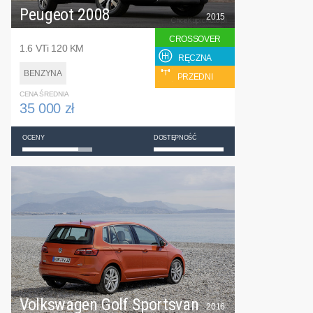
Peugeot 2008
2015
CROSSOVER
1.6 VTi 120 KM
RĘCZNA
BENZYNA
PRZEDNI
CENA ŚREDNIA
35 000 zł
OCENY
DOSTĘPNOŚĆ
Volkswagen Golf Sportsvan
2016