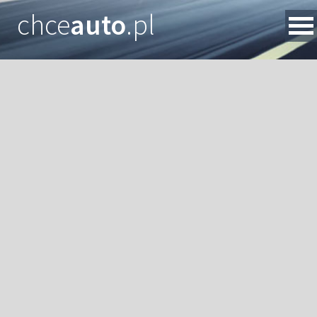
chce
auto
.pl