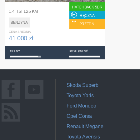
HATCHBACK 5DR
1.4 TSI 125 KM
RĘCZNA
BENZYNA
PRZEDNI
CENA ŚREDNIA
41 000 zł
OCENY
DOSTĘPNOŚĆ
Skoda Superb
Toyota Yaris
Ford Mondeo
Opel Corsa
Renault Megane
Toyota Avensis