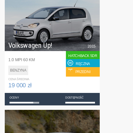
Volkswagen Up!
2015
HATCHBACK 5DR
1.0 MPI 60 KM
RĘCZNA
BENZYNA
PRZEDNI
CENA ŚREDNIA
19 000 zł
OCENY
DOSTĘPNOŚĆ