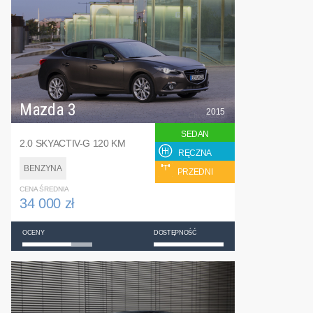
Mazda 3
2015
SEDAN
2.0 SKYACTIV-G 120 KM
RĘCZNA
BENZYNA
PRZEDNI
CENA ŚREDNIA
34 000 zł
OCENY
DOSTĘPNOŚĆ