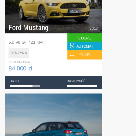
Ford Mustang
2016
COUPE
5.0 V8 GT 421 KM
AUTOMAT
BENZYNA
TYLNY
CENA ŚREDNIA
84 000 zł
OCENY
DOSTĘPNOŚĆ