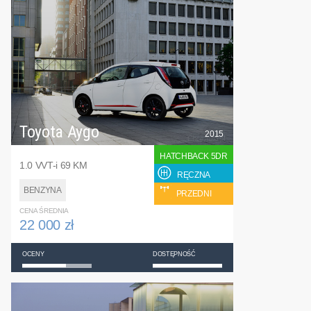
Toyota Aygo
2015
HATCHBACK 5DR
1.0 VVT-i 69 KM
RĘCZNA
BENZYNA
PRZEDNI
CENA ŚREDNIA
22 000 zł
OCENY
DOSTĘPNOŚĆ