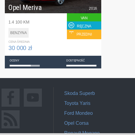
Opel Meriva
2016
VAN
1.4 100 KM
RĘCZNA
BENZYNA
PRZEDNI
CENA ŚREDNIA
30 000 zł
OCENY
DOSTĘPNOŚĆ
Skoda Superb
Toyota Yaris
Ford Mondeo
Opel Corsa
Renault Megane