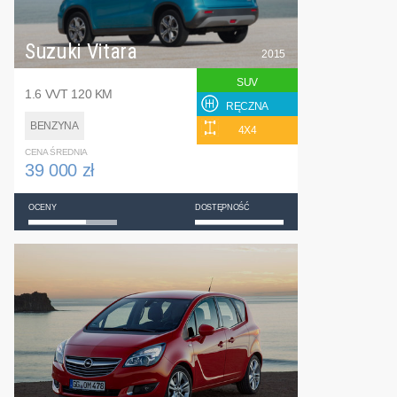
Suzuki Vitara
2015
SUV
1.6 VVT 120 KM
RĘCZNA
BENZYNA
4X4
CENA ŚREDNIA
39 000 zł
OCENY
DOSTĘPNOŚĆ