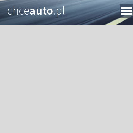
chce
auto
.pl