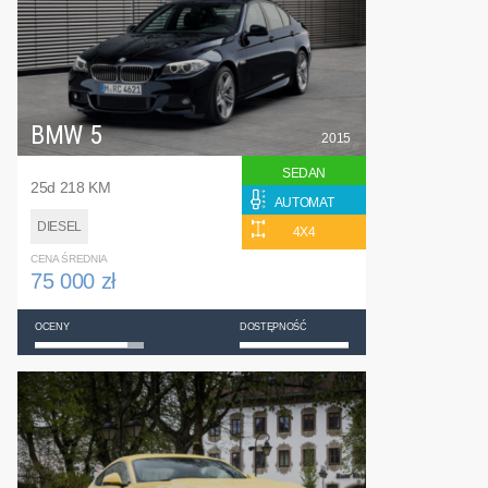
BMW 5
2015
SEDAN
25d 218 KM
AUTOMAT
DIESEL
4X4
CENA ŚREDNIA
75 000 zł
OCENY
DOSTĘPNOŚĆ