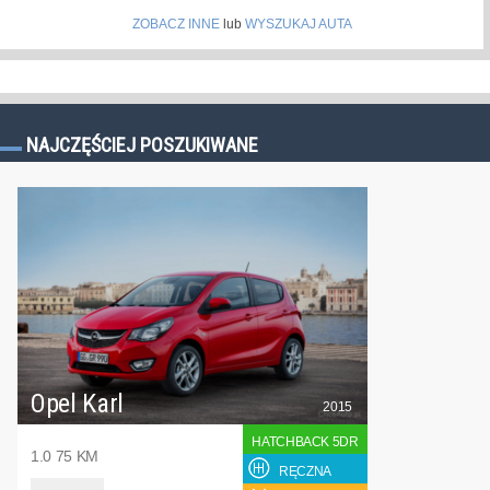
ZOBACZ INNE
lub
WYSZUKAJ AUTA
NAJCZĘŚCIEJ POSZUKIWANE
Opel Karl
2015
HATCHBACK 5DR
1.0 75 KM
RĘCZNA