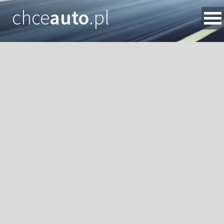
chce
auto
.pl