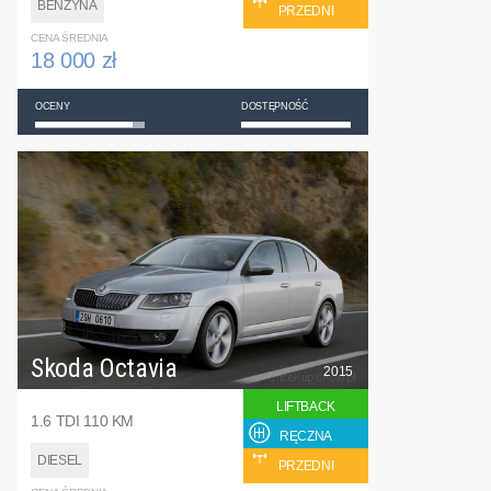
BENZYNA
PRZEDNI
CENA ŚREDNIA
18 000 zł
OCENY
DOSTĘPNOŚĆ
Skoda Octavia
2015
LIFTBACK
1.6 TDI 110 KM
RĘCZNA
DIESEL
PRZEDNI