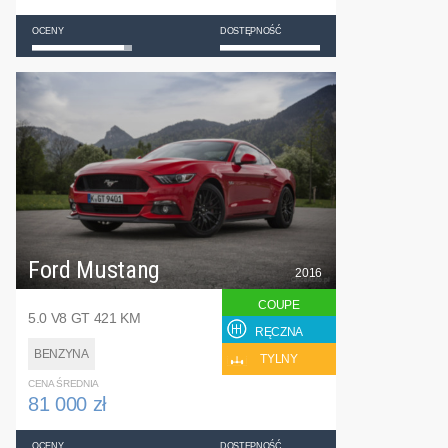
OCENY
DOSTĘPNOŚĆ
Ford Mustang
2016
COUPE
5.0 V8 GT 421 KM
RĘCZNA
BENZYNA
TYLNY
CENA ŚREDNIA
81 000 zł
OCENY
DOSTĘPNOŚĆ