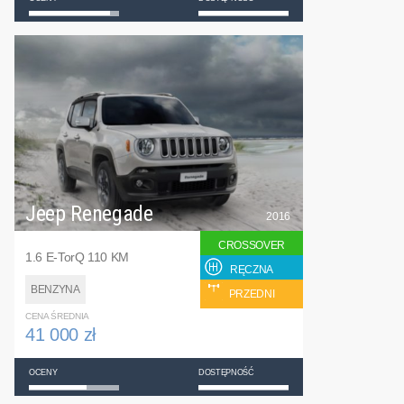
Jeep Renegade
2016
CROSSOVER
1.6 E-TorQ 110 KM
RĘCZNA
BENZYNA
PRZEDNI
CENA ŚREDNIA
41 000 zł
OCENY
DOSTĘPNOŚĆ