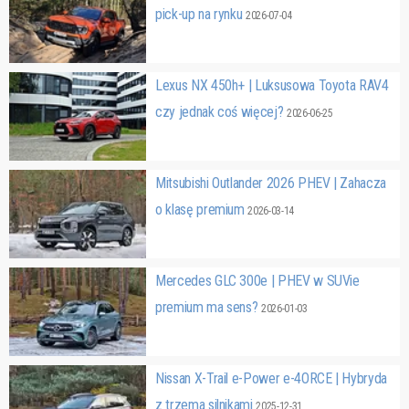
pick-up na rynku
2026-07-04
Lexus NX 450h+ | Luksusowa Toyota RAV4
czy jednak coś więcej?
2026-06-25
Mitsubishi Outlander 2026 PHEV | Zahacza
o klasę premium
2026-03-14
Mercedes GLC 300e | PHEV w SUVie
premium ma sens?
2026-01-03
Nissan X-Trail e-Power e-4ORCE | Hybryda
z trzema silnikami
2025-12-31