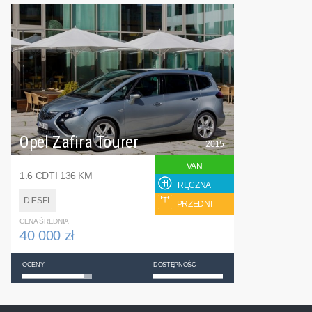
Opel Zafira Tourer
2015
VAN
1.6 CDTI 136 KM
RĘCZNA
DIESEL
PRZEDNI
CENA ŚREDNIA
40 000 zł
OCENY
DOSTĘPNOŚĆ