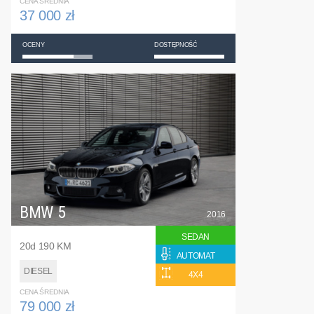
CENA ŚREDNIA
37 000 zł
OCENY
DOSTĘPNOŚĆ
BMW 5
2016
SEDAN
20d 190 KM
AUTOMAT
DIESEL
4X4
CENA ŚREDNIA
79 000 zł