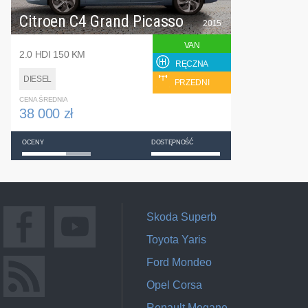
Citroen C4 Grand Picasso
2015
VAN
2.0 HDI 150 KM
RĘCZNA
DIESEL
PRZEDNI
CENA ŚREDNIA
38 000 zł
OCENY
DOSTĘPNOŚĆ
Skoda Superb
Toyota Yaris
Ford Mondeo
Opel Corsa
Renault Megane