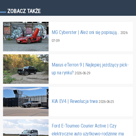
ZOBACZ TAKŻE
MG Cyberster | Ależ oni się popisują…
2026-
07-09
Maxus eTerron 9 | Najlepiej jeżdżący pick-
up na rynku?
2026-06-29
KIA EV4 | Rewolucja trwa
2026-06-25
Ford E-Tourneo Courier Active | Czy
elektryczne auto użytkowo-rodzinne ma