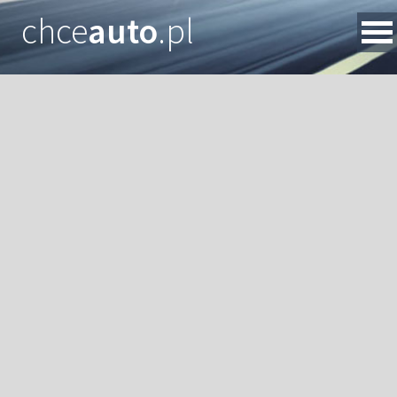
chce
auto
.pl