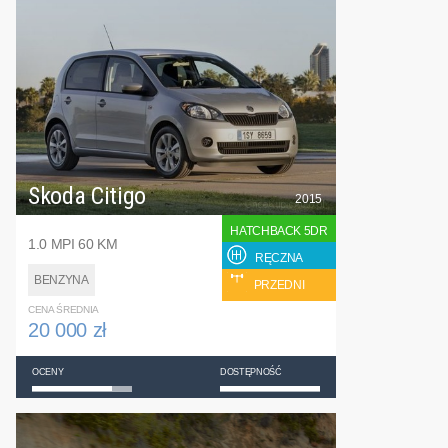
Skoda Citigo
2015
HATCHBACK 5DR
1.0 MPI 60 KM
RĘCZNA
BENZYNA
PRZEDNI
CENA ŚREDNIA
20 000 zł
OCENY
DOSTĘPNOŚĆ