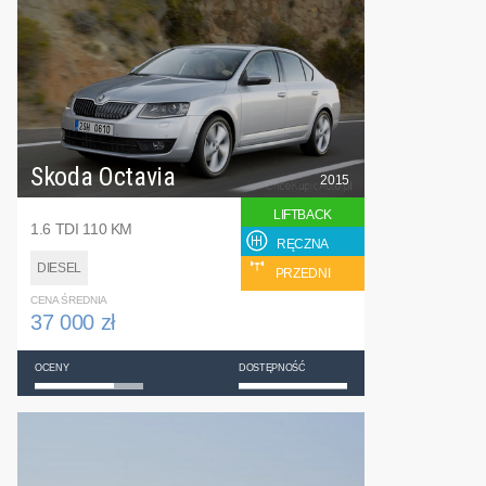
Skoda Octavia
2015
LIFTBACK
1.6 TDI 110 KM
RĘCZNA
DIESEL
PRZEDNI
CENA ŚREDNIA
37 000 zł
OCENY
DOSTĘPNOŚĆ