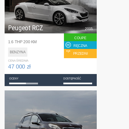
Peugeot RCZ
2015
COUPE
1.6 THP 200 KM
RĘCZNA
BENZYNA
PRZEDNI
CENA ŚREDNIA
47 000 zł
OCENY
DOSTĘPNOŚĆ