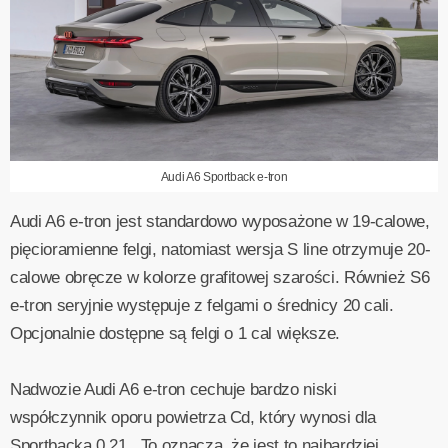
Audi A6 Sportback e-tron
Audi A6 e-tron jest standardowo wyposażone w 19-calowe,
pięcioramienne felgi, natomiast wersja S line otrzymuje 20-
calowe obręcze w kolorze grafitowej szarości. Również S6
e-tron seryjnie występuje z felgami o średnicy 20 cali.
Opcjonalnie dostępne są felgi o 1 cal większe.
Nadwozie Audi A6 e-tron cechuje bardzo niski
współczynnik oporu powietrza Cd, który wynosi dla
Sportbacka 0,21 . To oznacza, że jest to najbardziej