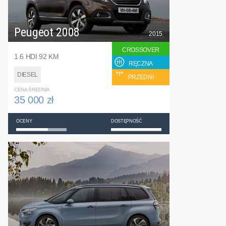
Peugeot 2008
2015
CROSSOVER
1.6 HDI 92 KM
RĘCZNA
DIESEL
PRZEDNI
CENA ŚREDNIA
35 000 zł
OCENY
DOSTĘPNOŚĆ