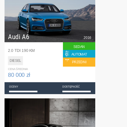
Audi A6
2016
SEDAN
2.0 TDI 190 KM
AUTOMAT
DIESEL
PRZEDNI
CENA ŚREDNIA
80 000 zł
OCENY
DOSTĘPNOŚĆ