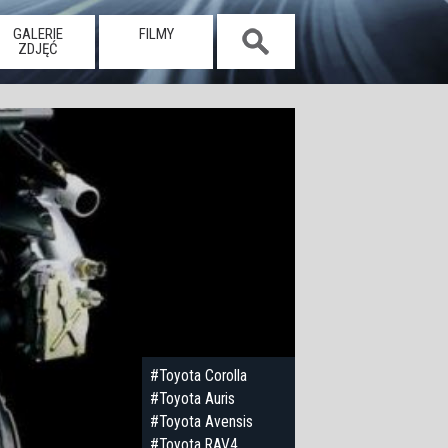
GALERIE
FILMY
ZDJĘĆ
#Toyota Corolla
#Toyota Auris
#Toyota Avensis
#Toyota RAV4