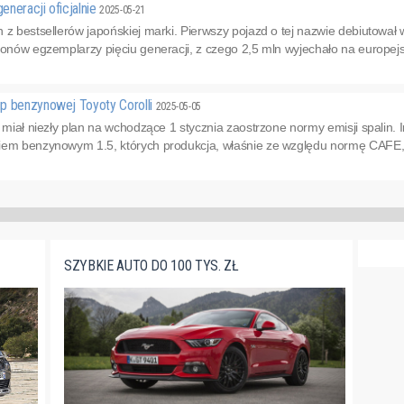
neracji oficjalnie
2025-05-21
 z bestsellerów japońskiej marki. Pierwszy pojazd o tej nazwie debiutował
ionów egzemplarzy pięciu generacji, z czego 2,5 mln wyjechało na europejs
p benzynowej Toyoty Corolli
2025-05-05
y miał niezły plan na wchodzące 1 stycznia zaostrzone normy emisji spalin.
iem benzynowym 1.5, których produkcja, właśnie ze względu normę CAFE, m
SZYBKIE AUTO DO 100 TYS. ZŁ