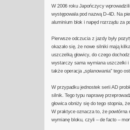
W 2006 roku Japończycy wprowadzili d
występowała pod nazwą D-4D. Na pie
aluminium blok i napęd rozrządu za p
Pierwsze odczucia z jazdy były pozyt
okazało się, że nowe silniki mają kil
uszczelką głowicy, do czego dochodzi 
wystarczy sama wymiana uszczelki i 
także operacja „splanowania” tego ost
W przypadku jednostek serii AD pro
silnik. Tego typu naprawę przeprowadz
głowica obniży się do tego stopnia, 
W praktyce oznacza to, że powtórna 
wymianę bloku, czyli – de facto – mon