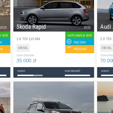
Skoda Rapid
Audi
2015
2015
K 5DR
HATCHBACK 5DR
1.6 TDI 115 KM
2.0 TDI
A
RĘCZNA
DIESEL
DIESEL
NI
PRZEDNI
CENA ŚREDNIA
CENA ŚRE
35 000 zł
70 00
OCENY
DOSTĘPNOŚĆ
OCENY