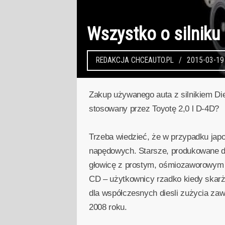
Wszystko o silniku 
REDAKCJA CHCEAUTO.PL
2015-03-19
Zakup używanego auta z silnikiem Die
stosowany przez Toyotę 2,0 l D-4D?
Trzeba wiedzieć, że w przypadku jap
napędowych. Starsze, produkowane do
głowicę z prostym, ośmiozaworowym r
CD – użytkownicy rzadko kiedy skarży
dla współczesnych diesli zużycia zaw
2008 roku.