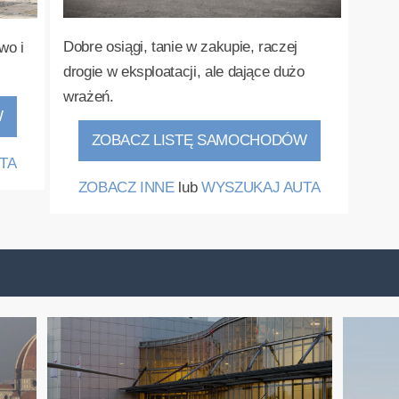
Dobre osiągi, tanie w zakupie, raczej
wo i
drogie w eksploatacji, ale dające dużo
wrażeń.
W
ZOBACZ LISTĘ SAMOCHODÓW
TA
ZOBACZ INNE
lub
WYSZUKAJ AUTA