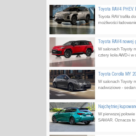
Toyota RAV4 PHEV. 
Toyota RAV trafiła 
możliwości ładowanie
Toyota RAV4 nowej g
W salonach Toyoty 
cztery koła AWD-i w 
Toyota Corolla MY 2
W salonach Toyoty m
nadwoziowe - sedan, 
Najchętniej kupowa
W pierwszej połowie
SAMAR. Oznacza to w