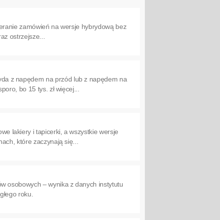
bieranie zamówień na wersje hybrydową bez
az ostrzejsze...
yda z napędem na przód lub z napędem na
ro, bo 15 tys. zł więcej...
lakiery i tapicerki, a wszystkie wersje
ch, które zaczynają się...
w osobowych – wynika z danych instytutu
głego roku.