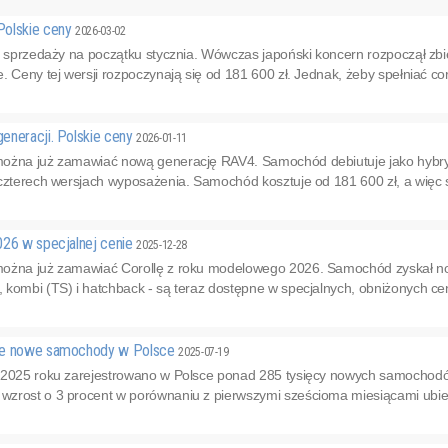
Polskie ceny
2026-03-02
do sprzedaży na początku stycznia. Wówczas japoński koncern rozpoczął z
. Ceny tej wersji rozpoczynają się od 181 600 zł. Jednak, żeby spełniać cor
eneracji. Polskie ceny
2026-01-11
można już zamawiać nową generację RAV4. Samochód debiutuje jako hybr
czterech wersjach wyposażenia. Samochód kosztuje od 181 600 zł, a więc spo
026 w specjalnej cenie
2025-12-28
ożna już zamawiać Corollę z roku modelowego 2026. Samochód zyskał nowe 
kombi (TS) i hatchback - są teraz dostępne w specjalnych, obniżonych cena
ne nowe samochody w Polsce
2025-07-19
 2025 roku zarejestrowano w Polsce ponad 285 tysięcy nowych samochodó
zrost o 3 procent w porównaniu z pierwszymi sześcioma miesiącami ubie