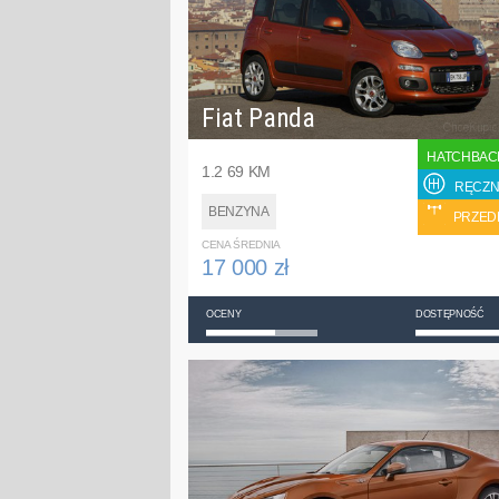
Fiat Panda
HATCHBAC
1.2 69 KM
RĘCZN
BENZYNA
PRZED
CENA ŚREDNIA
17 000 zł
OCENY
DOSTĘPNOŚĆ