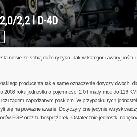
2,0/2,2 l D-4D
sla niesie ze sobią duże ryzyko. Jak w kategorii awaryjności
ońskiego producenta takie same oznaczenie dotyczy dwóch, di
 2008 roku jednostki o pojemności 2,0 l miały moc do 116 KM,
ozrządem napędzanym paskiem. W przypadku tych jednostek – 
li się na poważne awarie. Dotyczyły one jedynie wtryskiwaczy
orów EGR oraz turbosprężarek. Ostatecznie jednostki napędow