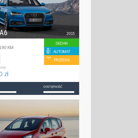
 A6
2015
SEDAN
 190 KM
AUTOMAT
PRZEDNI
DNIA
0 zł
DOSTĘPNOŚĆ