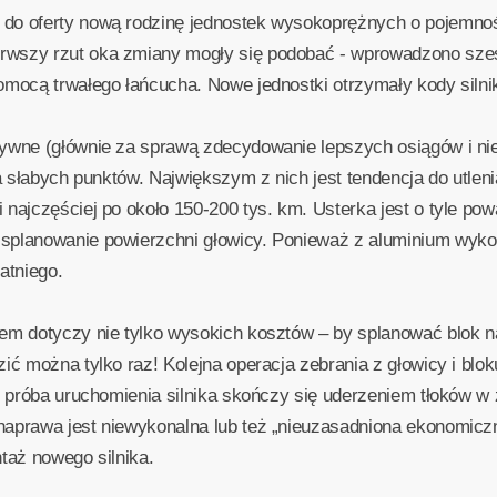
o oferty nową rodzinę jednostek wysokoprężnych o pojemnościa
rwszy rzut oka zmiany mogły się podobać - wprowadzono sz
omocą trwałego łańcucha. Nowe jednostki otrzymały kody silnik
ywne (głównie za sprawą zdecydowanie lepszych osiągów i nie
ka słabych punktów. Największym z nich jest tendencja do utlen
najczęściej po około 150-200 tys. km. Usterka jest o tyle powa
splanowanie powierzchni głowicy. Ponieważ z aluminium wykon
atniego.
blem dotyczy nie tylko wysokich kosztów – by splanować blo
ić można tylko raz! Kolejna operacja zebrania z głowicy i blok
że próba uruchomienia silnika skończy się uderzeniem tłoków w
naprawa jest niewykonalna lub też „nieuzasadniona ekonomic
taż nowego silnika.