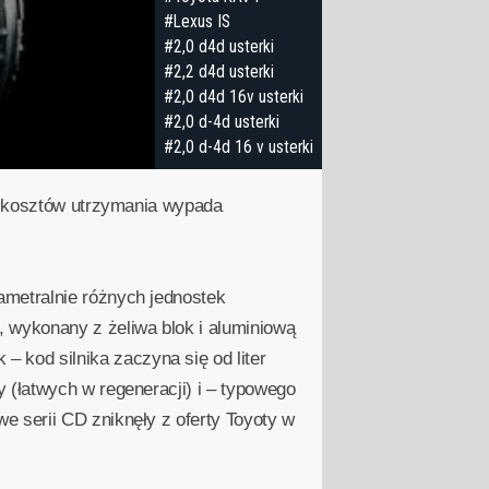
#Lexus IS
#2,0 d4d usterki
#2,2 d4d usterki
#2,0 d4d 16v usterki
#2,0 d-4d usterki
#2,0 d-4d 16 v usterki
 i kosztów utrzymania wypada
ametralnie różnych jednostek
 wykonany z żeliwa blok i aluminiową
kod silnika zaczyna się od liter
 (łatwych w regeneracji) i – typowego
e serii CD zniknęły z oferty Toyoty w