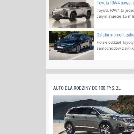
Toyota RAV4 nowej ge
Toyota RAV4 to jeden
całym świecie 15 mil
Ostatni moment zaku
Polski oddział Toyot
samochodów z silnik
AUTO DLA RODZINY DO 100 TYS. ZŁ