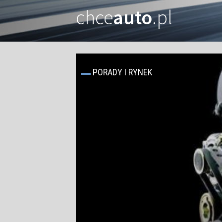
chce
auto
.pl
PORADY I RYNEK