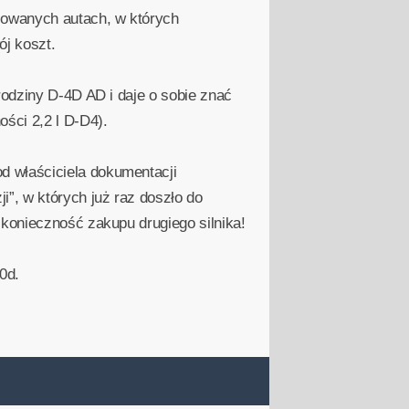
sowanych autach, w których
ój koszt.
rodziny D-4D AD i daje o sobie znać
ści 2,2 l D-D4).
d właściciela dokumentacji
”, w których już raz doszło do
 konieczność zakupu drugiego silnika!
0d.