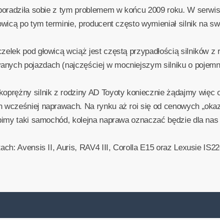
– poradziła sobie z tym problemem w końcu 2009 roku. W serwi
owicą po tym terminie, producent często wymieniał silnik na sw
zelek pod głowicą wciąż jest częstą przypadłością silników z 
nych pojazdach (najczęściej w mocniejszym silniku o pojemno
rężny silnik z rodziny AD Toyoty koniecznie żądajmy więc o
 wcześniej naprawach. Na rynku aż roi się od cenowych „okazji
upimy taki samochód, kolejna naprawa oznaczać będzie dla nas
ach: Avensis II, Auris, RAV4 III, Corolla E15 oraz Lexusie IS22