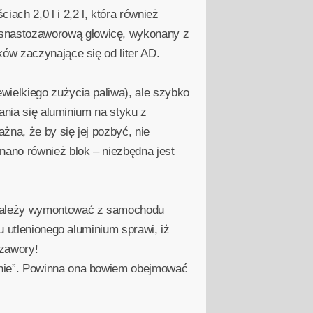
ch 2,0 l i 2,2 l, która również
esnastozaworową głowicę, wykonany z
ów zaczynające się od liter AD.
wielkiego zużycia paliwa), ale szybko
iania się aluminium na styku z
żna, że by się jej pozbyć, nie
ano również blok – niezbędna jest
k należy wymontować z samochodu
u utlenionego aluminium sprawi, iż
 zawory!
znie”. Powinna ona bowiem obejmować