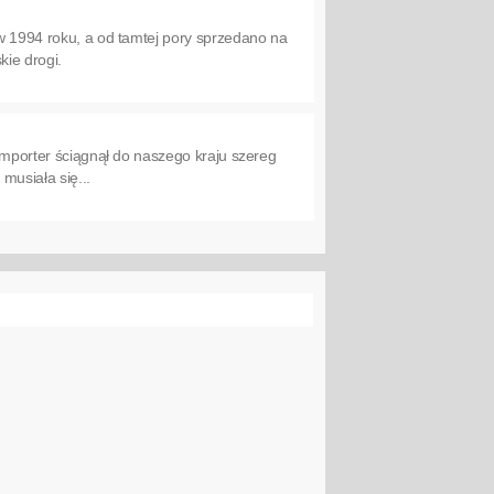
 w 1994 roku, a od tamtej pory sprzedano na
kie drogi.
 Importer ściągnął do naszego kraju szereg
usiała się...