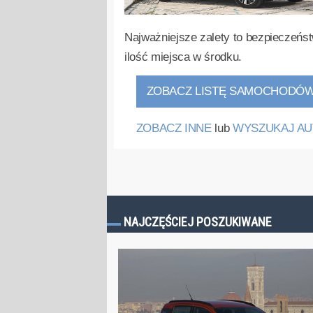
Najważniejsze zalety to bezpieczeńst
ilość miejsca w środku.
ZOBACZ LISTĘ SAMOCHODÓ
ZOBACZ INNE
lub
WYSZUKAJ AU
NAJCZĘŚCIEJ POSZUKIWANE