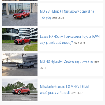
MG ZS Hybrid+ | Nietypowy pomysł na
hybrydę
2026-06-28
Lexus NX 450h+ | Luksusowa Toyota RAV4
czy jednak coś więcej?
2026-06-25
MG HS Hybrid+ | Zrobiło się poważnie
2026-
06-18
Mitsubishi Grandis 1.3 MHEV | Efekt
współpracy z Renault
2026-06-17