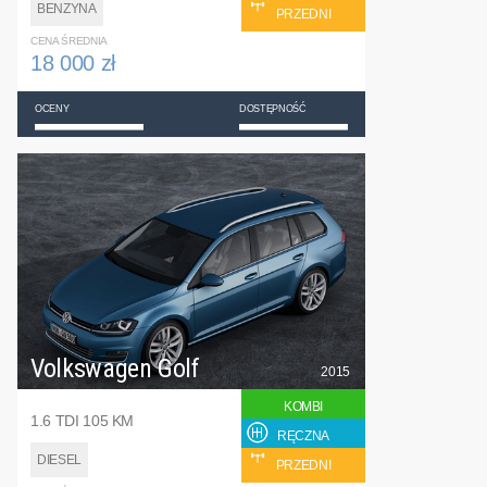
BENZYNA
PRZEDNI
CENA ŚREDNIA
18 000 zł
OCENY
DOSTĘPNOŚĆ
Volkswagen Golf
2015
KOMBI
1.6 TDI 105 KM
RĘCZNA
DIESEL
PRZEDNI