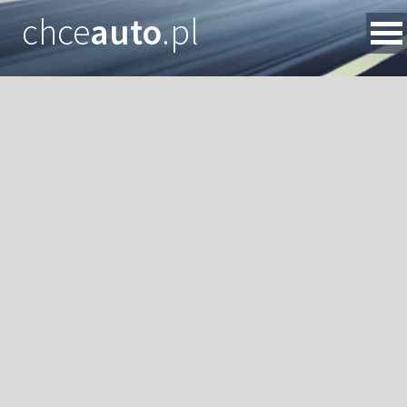
chce
auto
.pl