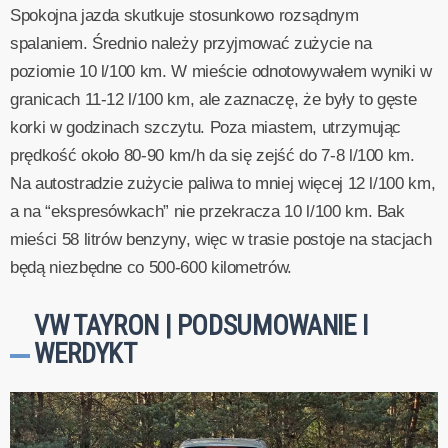
Spokojna jazda skutkuje stosunkowo rozsądnym
spalaniem. Średnio należy przyjmować zużycie na
poziomie 10 l/100 km. W mieście odnotowywałem wyniki w
granicach 11-12 l/100 km, ale zaznaczę, że były to gęste
korki w godzinach szczytu. Poza miastem, utrzymując
prędkość około 80-90 km/h da się zejść do 7-8 l/100 km.
Na autostradzie zużycie paliwa to mniej więcej 12 l/100 km,
a na “ekspresówkach” nie przekracza 10 l/100 km. Bak
mieści 58 litrów benzyny, więc w trasie postoje na stacjach
będą niezbędne co 500-600 kilometrów.
VW TAYRON | PODSUMOWANIE I
WERDYKT