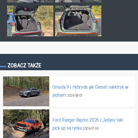
ZOBACZ TAKŻE
Omoda 9 | Hybryda jak Diesel i elektryk w
jednym
2026-08-07
Ford Ranger Raptor 2026 | Jedyny taki
pick-up na rynku
2026-07-04