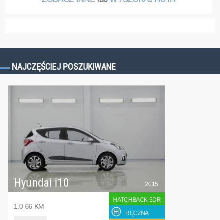
NAJCZĘŚCIEJ POSZUKIWANE
Hyundai i10
2015
HATCHBACK 5DR
1.0 66 KM
RĘCZNA