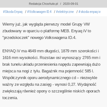
Redakcja ChceAuto.pl
2020-09-01
#Skoda Enyaq
#Volkswagen ID.4
#elektryczne
#skoda enyaq iv
Wiemy już, jak wygląda pierwszy model Grupy VW
zbudowany w oparciu o platformę MEB. Enyaq iV to
"przedskoczek" nowego Volkswagena ID.4.
ENYAQ iV ma 4649 mm długości, 1879 mm szerokości i
1616 mm wysokości. Rozstaw osi wynoszący 2765 mm i
brak tunelu układu przeniesienia napędu zapewniają dużo
miejsca na nogi z tyłu. Bagażnik ma pojemność 585 l.
Współczynnik oporu aerodynamicznego cd – niezwykle
ważny ze względu na zasięg - wynosi 0,27. Wydajność
zwiększają również opony o szczególnie niskich oporach
toczenia.