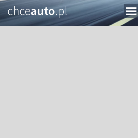
chce
auto
.pl