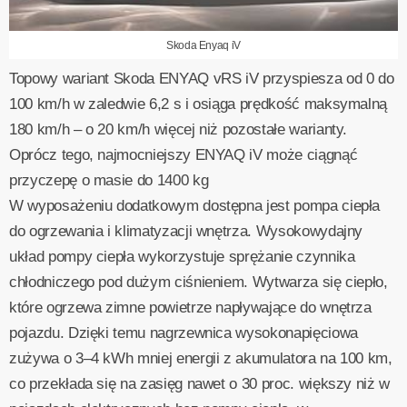
Skoda Enyaq iV
Topowy wariant Skoda ENYAQ vRS iV przyspiesza od 0 do
100 km/h w zaledwie 6,2 s i osiąga prędkość maksymalną
180 km/h – o 20 km/h więcej niż pozostałe warianty.
Oprócz tego, najmocniejszy ENYAQ iV może ciągnąć
przyczepę o masie do 1400 kg
W wyposażeniu dodatkowym dostępna jest pompa ciepła
do ogrzewania i klimatyzacji wnętrza. Wysokowydajny
układ pompy ciepła wykorzystuje sprężanie czynnika
chłodniczego pod dużym ciśnieniem. Wytwarza się ciepło,
które ogrzewa zimne powietrze napływające do wnętrza
pojazdu. Dzięki temu nagrzewnica wysokonapięciowa
zużywa o 3–4 kWh mniej energii z akumulatora na 100 km,
co przekłada się na zasięg nawet o 30 proc. większy niż w