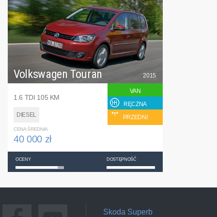
Volkswagen Touran
2015
VAN
1.6 TDI 105 KM
RĘCZNA
DIESEL
PRZEDNI
CENA ŚREDNIA
40 000 zł
OCENY
DOSTĘPNOŚĆ
Skoda Superb