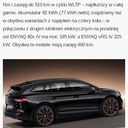
Nm i zasięg do 510 km w cyklu WLTP – najdłuższy w całej
gamie. Akumulator 82 kWh (77 kWh netto) znajdziemy też
w obydwu wariantach z napędem na cztery koła – w
połączeniu z drugim silnikiem elektrycznym na przedniej
osi ENYAQ 80x iV ma moc 195 kW, a ENYAQ vRS iV 225
kW. Obydwa te modele mają zasięg 460 km.