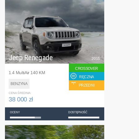
Jeep Renegade
2015
CROSSOVER
1.4 MultiAir 140 KM
RĘCZNA
BENZYNA
PRZEDNI
CENA ŚREDNIA
38 000 zł
OCENY
DOSTĘPNOŚĆ