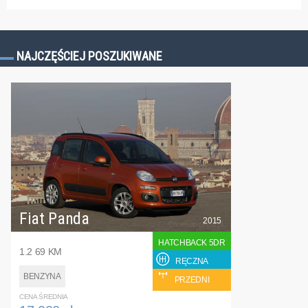
NAJCZĘŚCIEJ POSZUKIWANE
Fiat Panda
2015
HATCHBACK 5DR
1.2 69 KM
RĘCZNA
BENZYNA
PRZEDNI
CENA ŚREDNIA