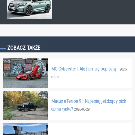
ZOBACZ TAKŻE
MG Cyberster | Ależ oni się popisują…
2026-
07-09
Maxus eTerron 9 | Najlepiej jeżdżący pick-
up na rynku?
2026-06-29