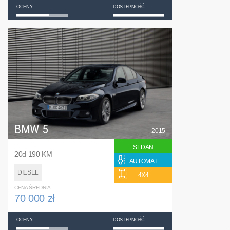
OCENY
DOSTĘPNOŚĆ
BMW 5
2015
SEDAN
20d 190 KM
AUTOMAT
DIESEL
4X4
CENA ŚREDNIA
70 000 zł
OCENY
DOSTĘPNOŚĆ