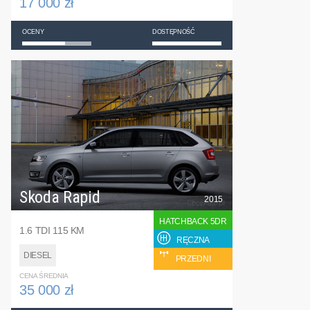
17 000 zł
OCENY
DOSTĘPNOŚĆ
Skoda Rapid
2015
HATCHBACK 5DR
1.6 TDI 115 KM
RĘCZNA
DIESEL
PRZEDNI
CENA ŚREDNIA
35 000 zł