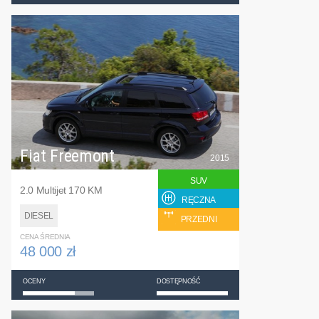
Fiat Freemont
2015
SUV
2.0 Multijet 170 KM
RĘCZNA
DIESEL
PRZEDNI
CENA ŚREDNIA
48 000 zł
OCENY
DOSTĘPNOŚĆ