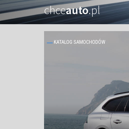
chce
auto
.pl
KATALOG SAMOCHODÓW