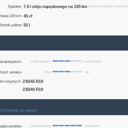
7.6 l oleju napędowego na 100 km
Spalanie
(średnie rzeczywiste zużycie pali
45 zł
chania 100 km
55 l
biornik paliwa
ezawaryjność
bardzo awaryjny
mało awaryjny
Koszt serwisu
drogi
tani
235/45 R18
on seryjnych
235/40 R19
ZPIECZEŃSTWO JEST WAŻNE?
zpieczeństwo
mało bezpieczny
bezpieczny