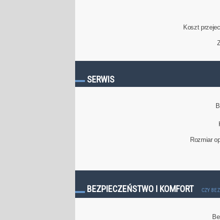
Koszt przeje
Z
SERWIS
B
Rozmiar op
BEZPIECZEŃSTWO I KOMFORT
CZY BE
Be