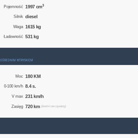
3
1997 cm
Pojemność
diesel
Silnik
1615 kg
Waga
531 kg
Ładowność
ZPOŚREDNIM WTRYSKIEM
180 KM
Moc
8.4 s.
0-100 km/h
231 km/h
V max
720 km
Zasięg
(średni rzeczywisty)