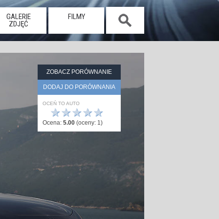
GALERIE
FILMY
ZDJĘĆ
ZOBACZ PORÓWNANIE
DODAJ DO PORÓWNANIA
OCEŃ TO AUTO
★
★
★
★
★
Ocena:
5.00
(oceny:
1
)