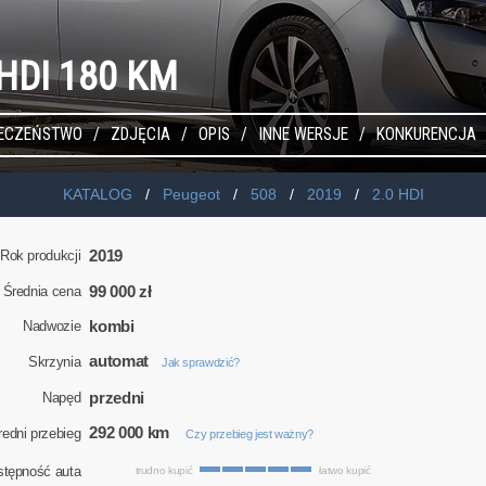
 HDI 180 KM
IECZEŃSTWO
ZDJĘCIA
OPIS
INNE WERSJE
KONKURENCJA
KATALOG
Peugeot
508
2019
2.0 HDI
2019
Rok produkcji
99 000 zł
Średnia cena
kombi
Nadwozie
automat
Skrzynia
Jak sprawdzić?
przedni
Napęd
292 000 km
redni przebieg
Czy przebieg jest ważny?
stępność auta
trudno kupić
łatwo kupić