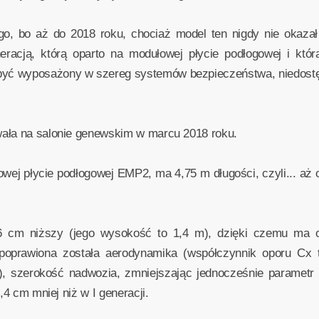
ługo, bo aż do 2018 roku, chociaż model ten nigdy nie okaza
eracją, którą oparto na modułowej płycie podłogowej i któ
yć wyposażony w szereg systemów bezpieczeństwa, niedostęp
wała na salonie genewskim w marcu 2018 roku.
j płycie podłogowej EMP2, ma 4,75 m długości, czyli... aż o
 6 cm niższy (jego wysokość to 1,4 m), dzięki czemu ma o
poprawiona została aerodynamika (współczynnik oporu Cx t
, szerokość nadwozia, zmniejszając jednocześnie parametr 
,4 cm mniej niż w I generacji.