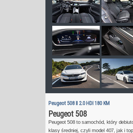
Peugeot 508 II 2.0 HDI 180 KM
Peugeot 508
Peugeot 508 to samochód, który debiutow
klasy średniej, czyli model 407, jak i 