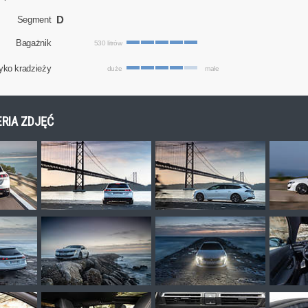
D
Segment
Bagażnik
530 litrów
yko kradzieży
duże
małe
LERIA ZDJĘĆ