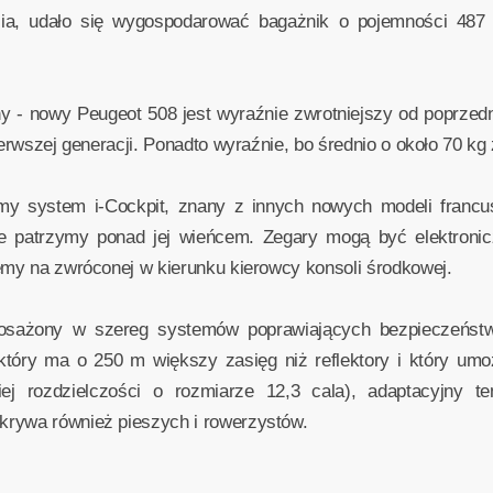
, udało się wygospodarować bagażnik o pojemności 487 li
y - nowy Peugeot 508 jest wyraźnie zwrotniejszy od poprzedni
pierwszej generacji. Ponadto wyraźnie, bo średnio o około 70 
my system i-Cockpit, znany z innych nowych modeli francu
óre patrzymy ponad jej wieńcem. Zegary mogą być elektronic
emy na zwróconej w kierunku kierowcy konsoli środkowej.
osażony w szereg systemów poprawiających bezpieczeńst
który ma o 250 m większy zasięg niż reflektory i który umoż
ej rozdzielczości o rozmiarze 12,3 cala), adaptacyjny
krywa również pieszych i rowerzystów.