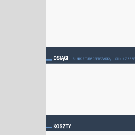
OSIĄGI
SILNIK Z TURBOSPRĘŻARKĄ
SILNIK Z BE
KOSZTY