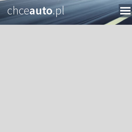
chce
auto
.pl