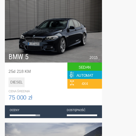
BMW 5
2015
SEDAN
25d 218 KM
AUTOMAT
DIESEL
4X4
CENA ŚREDNIA
75 000 zł
OCENY
DOSTĘPNOŚĆ