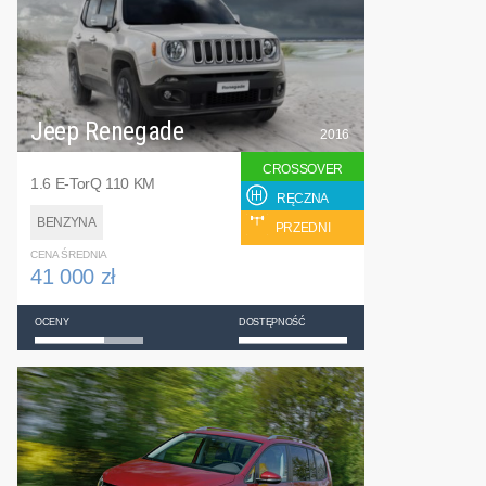
Jeep Renegade
2016
CROSSOVER
1.6 E-TorQ 110 KM
RĘCZNA
BENZYNA
PRZEDNI
CENA ŚREDNIA
41 000 zł
OCENY
DOSTĘPNOŚĆ