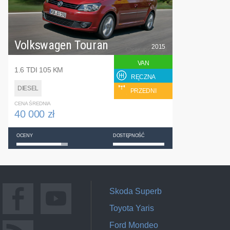
Volkswagen Touran
2015
VAN
1.6 TDI 105 KM
RĘCZNA
DIESEL
PRZEDNI
CENA ŚREDNIA
40 000 zł
OCENY
DOSTĘPNOŚĆ
Skoda Superb
Toyota Yaris
Ford Mondeo