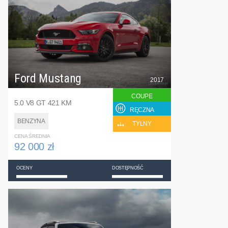
Ford Mustang
2017
COUPE
5.0 V8 GT 421 KM
RĘCZNA
BENZYNA
TYLNY
CENA ŚREDNIA
92 000 zł
OCENY
DOSTĘPNOŚĆ