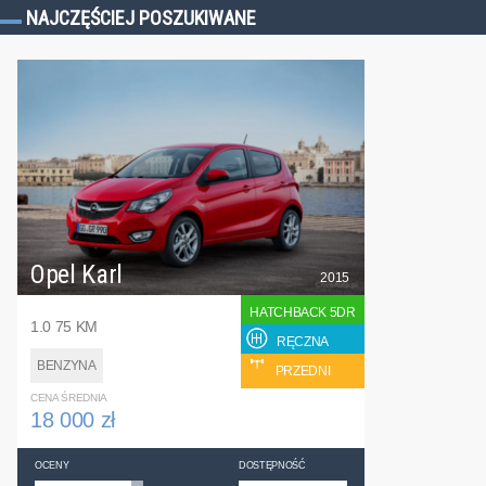
NAJCZĘŚCIEJ POSZUKIWANE
Opel Karl
2015
HATCHBACK 5DR
1.0 75 KM
RĘCZNA
BENZYNA
PRZEDNI
CENA ŚREDNIA
18 000 zł
OCENY
DOSTĘPNOŚĆ