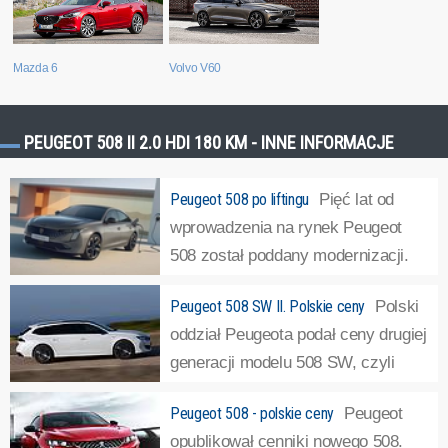
Mazda 6
Volvo V60
PEUGEOT 508 II 2.0 HDI 180 KM - INNE INFORMACJE
Peugeot 508 po liftingu
Pięć lat od
wprowadzenia na rynek Peugeot
508 został poddany modernizacji.
Co zmieniło się w tym modelu?
Peugeot 508 SW II. Polskie ceny
Polski
Zmuszeni do elektryfikacji producenci coraz rzadziej
oddział Peugeota podał ceny drugiej
modernizują swoje spalinowe modele. O ile do niedawna
generacji modelu 508 SW, czyli
regułą było przeprowadzanie kuracji...
»
kombi. Podobnie jak w przypadku
Peugeot 508 - polskie ceny
Peugeot
sedana, nie ma co liczyć na tani zakup.Prezentując drugą
opublikował cenniki nowego 508.
generację flagowego Peugeota 508 Francuzi podkreślali,