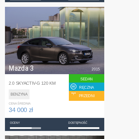
Mazda 3
2015
SEDAN
2.0 SKYACTIV-G 120 KM
RĘCZNA
BENZYNA
PRZEDNI
CENA ŚREDNIA
34 000 zł
OCENY
DOSTĘPNOŚĆ