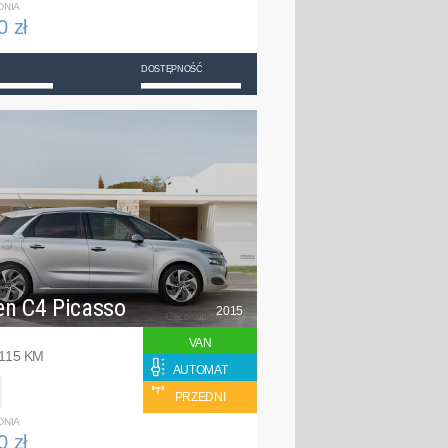
DNIA
0 zł
DOSTĘPNOŚĆ
en C4 Picasso
2015
VAN
 115 KM
AUTOMAT
PRZEDNI
DNIA
0 zł