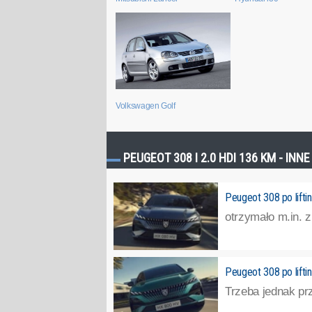
Volkswagen Golf
PEUGEOT 308 I 2.0 HDI 136 KM - INN
Peugeot 308 po lifti
otrzymało m.in. 
Peugeot 308 po lifti
Trzeba jednak prz