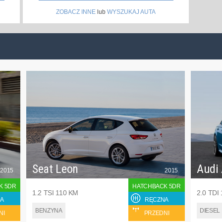
ZOBACZ INNE
lub
WYSZUKAJ AUTA
Seat Leon
Audi
2015
2015
K 5DR
HATCHBACK 5DR
1.2 TSI 110 KM
2.0 TDI
A
RĘCZNA
BENZYNA
DIESEL
NI
PRZEDNI