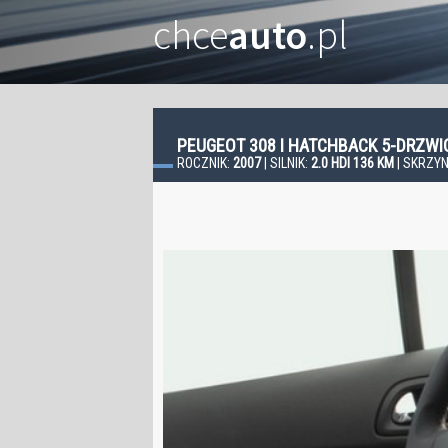
chce
auto
.pl
PEUGEOT 308 I HATCHBACK 5-DRZW
ROCZNIK:
2007
| SILNIK:
2.0 HDI 136 KM
| SKRZYN