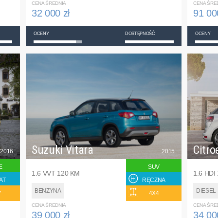
CENA ŚREDNIA
CENA ŚRE
32 000 zł
91 00
OCENY
DOSTĘPNOŚĆ
OCENY
Suzuki Vitara
Citro
2016
2015
E
SUV
1.6 VVT 120 KM
1.6 HDI
AT
RĘCZNA
BENZYNA
DIESEL
Y
4X4
CENA ŚREDNIA
CENA ŚRE
39 000 zł
34 00