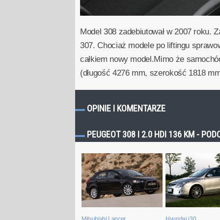
Model 308 zadebiutował w 2007 roku. Za
307. Chociaż modele po liftingu sprawow
całkiem nowy model.Mimo że samochód z
(długość 4276 mm, szerokość 1818 mm)
OPINIE I KOMENTARZE
PEUGEOT 308 I 2.0 HDI 136 KM - P
Mitsubishi Lancer
Hyundai i30