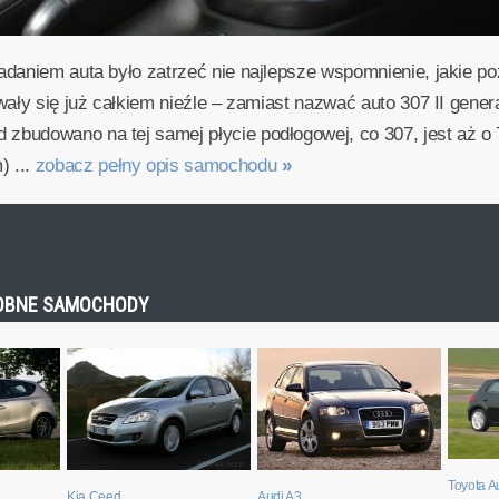
daniem auta było zatrzeć nie najlepsze wspomnienie, jakie po
ały się już całkiem nieźle – zamiast nazwać auto 307 II gener
budowano na tej samej płycie podłogowej, co 307, jest aż o 
 ...
zobacz pełny opis samochodu
»
ODOBNE SAMOCHODY
Toyota A
Kia Ceed
Audi A3