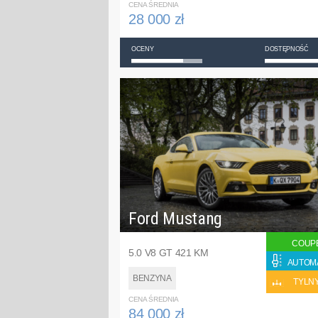
CENA ŚREDNIA
28 000 zł
OCENY
DOSTĘPNOŚĆ
Ford Mustang
COUP
5.0 V8 GT 421 KM
AUTOM
BENZYNA
TYLN
CENA ŚREDNIA
84 000 zł