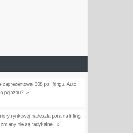
e zaprezentował 308 po liftingu. Auto
go pojazdu?
»
iery rynkowej nadeszła pora na lifting.
i zmiany nie są radykalne.
»