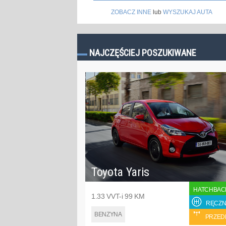
ZOBACZ INNE
lub
WYSZUKAJ AUTA
NAJCZĘŚCIEJ POSZUKIWANE
Toyota Yaris
HATCHBAC
1.33 VVT-i 99 KM
RĘCZN
BENZYNA
PRZED