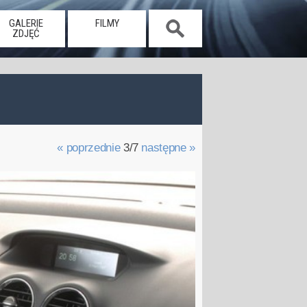
GALERIE
FILMY
ZDJĘĆ
« poprzednie
3/7
następne »