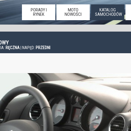
PORADY I
MOTO
KATALOG
RYNEK
NOWOŚCI
SAMOCHODÓW
IOWY
IA:
RĘCZNA
| NAPĘD:
PRZEDNI