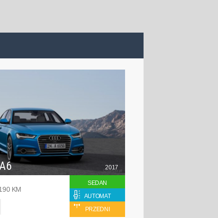
 A6
2017
SEDAN
 190 KM
AUTOMAT
PRZEDNI