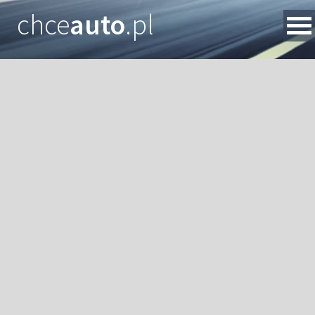
chce
auto
.pl