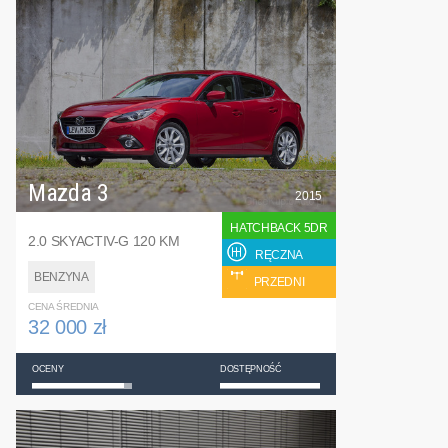
Mazda 3
2015
HATCHBACK 5DR
2.0 SKYACTIV-G 120 KM
RĘCZNA
BENZYNA
PRZEDNI
CENA ŚREDNIA
32 000 zł
OCENY
DOSTĘPNOŚĆ