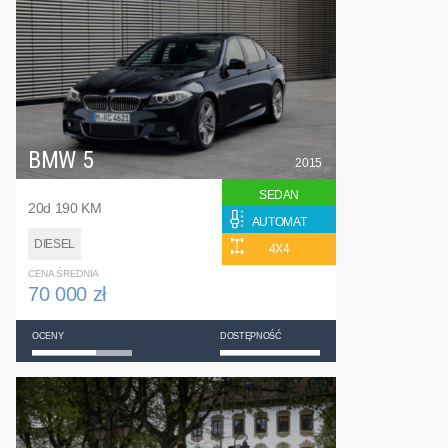
BMW 5
2015
SEDAN
20d 190 KM
AUTOMAT
DIESEL
4X4
CENA ŚREDNIA
70 000 zł
OCENY
DOSTĘPNOŚĆ