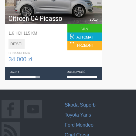
Citroen C4 Picasso
2015
VAN
1.6 HDI 115 KM
AUTOMAT
DIESEL
PRZEDNI
CENA ŚREDNIA
34 000 zł
OCENY
DOSTĘPNOŚĆ
Skoda Superb
Toyota Yaris
Ford Mondeo
Opel Corsa