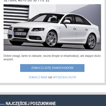
SZYBKIE AUTO DO 50 TYS. ZŁ
Dobre osiągi, tanie w zakupie, raczej drogie w eksploatacji, ale dające dużo
wrażeń.
ZOBACZ LISTĘ SAMOCHODÓW
ZOBACZ INNE
lub
WYSZUKAJ AUTA
NAJCZĘŚCIEJ POSZUKIWANE