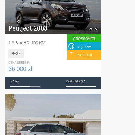
Peugeot 2008
2015
CROSSOVER
1.6 BlueHDI 100 KM
RĘCZNA
DIESEL
PRZEDNI
CENA ŚREDNIA
36 000 zł
OCENY
DOSTĘPNOŚĆ