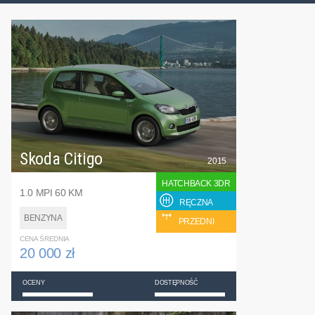
Skoda Citigo
2015
HATCHBACK 3DR
1.0 MPI 60 KM
RĘCZNA
BENZYNA
PRZEDNI
CENA ŚREDNIA
20 000 zł
OCENY
DOSTĘPNOŚĆ