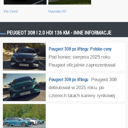
Kia Ceed
Hyundai i30
PEUGEOT 308 I 2.0 HDI 136 KM - INNE INFORMACJE
Peugeot 308 po liftingu. Polskie ceny
Pod koniec sierpnia 2025 roku
Peugeot oficjalnie zaprezentował
308 po liftingu. Auto otrzymało m.in.
Peugeot 308 po liftingu
Peugeot 308
zmienioną przednią część nadwozia. Jak kształtują się
debiutował w 2021 roku, po
ceny tego pojazdu?
»
czterech latach kariery rynkowej
nadeszła pora na lifting. Trzeba
jednak przyznać, że auto zupełnie się nie zestarzało, nie
widzi więc, że i zmiany nie są radykalne.
»