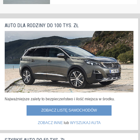
Peugeot 308 SW Hybrid - kolejny etap ewolucji
Peugeot w
ostatnich latach przechodzi znaczną metamorfozę i
AUTO DLA RODZINY DO 100 TYS. ZŁ
wyznacza sobie dwa kierunki rozwoju. Pierwszym z nich
jest klasa premium, do której wyraźnie zdaje się
aspirować, a drugi to elektromobilność. Do obu tych
kategorii przypisać można nowego...
»
Najważniejsze zalety to bezpieczeństwo i ilość miejsca w środku.
ZOBACZ LISTĘ SAMOCHODÓW
ZOBACZ INNE
lub
WYSZUKAJ AUTA