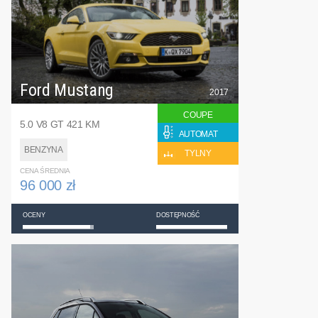
Ford Mustang
2017
COUPE
5.0 V8 GT 421 KM
AUTOMAT
BENZYNA
TYLNY
CENA ŚREDNIA
96 000 zł
OCENY
DOSTĘPNOŚĆ