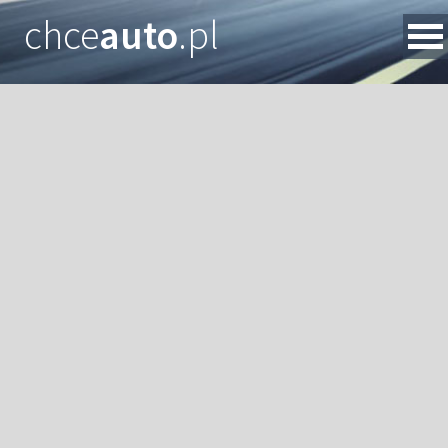
chce
auto
.pl