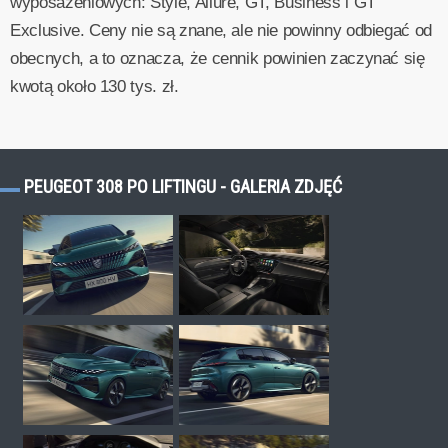
wyposażeniowych: Style, Allure, GT, Business i GT
Exclusive. Ceny nie są znane, ale nie powinny odbiegać od
obecnych, a to oznacza, że cennik powinien zaczynać się
kwotą około 130 tys. zł.
PEUGEOT 308 PO LIFTINGU - GALERIA ZDJĘĆ