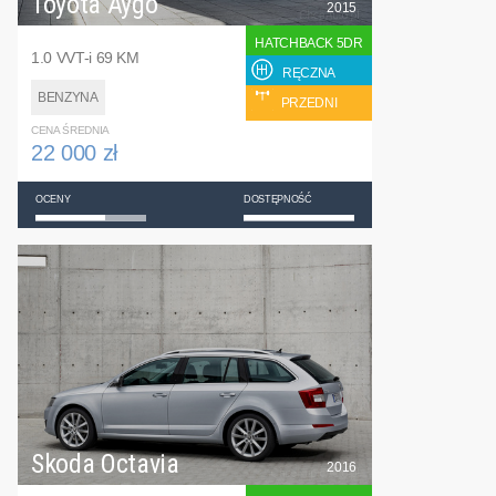
Toyota Aygo
2015
HATCHBACK 5DR
1.0 VVT-i 69 KM
RĘCZNA
BENZYNA
PRZEDNI
CENA ŚREDNIA
22 000 zł
OCENY
DOSTĘPNOŚĆ
Skoda Octavia
2016