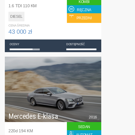
KOMBI
1.6 TDI 110 KM
RĘCZNA
DIESEL
PRZEDNI
CENA ŚREDNIA
43 000 zł
OCENY
DOSTĘPNOŚĆ
Mercedes E-klasa
2016
SEDAN
220d 194 KM