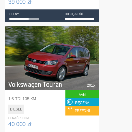
39 000 zł
OCENY
DOSTĘPNOŚĆ
Volkswagen Touran
2015
VAN
1.6 TDI 105 KM
RĘCZNA
DIESEL
PRZEDNI
CENA ŚREDNIA
40 000 zł