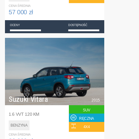
CENA ŚREDNIA
57 000 zł
OCENY
DOSTĘPNOŚĆ
Suzuki Vitara
2015
SUV
1.6 VVT 120 KM
RĘCZNA
BENZYNA
4X4
CENA ŚREDNIA