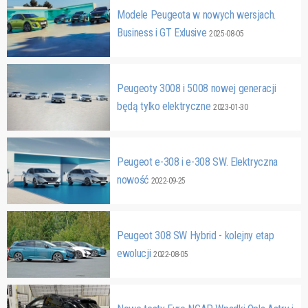
Modele Peugeota w nowych wersjach.
Business i GT Exlusive
2025-08-05
Peugeoty 3008 i 5008 nowej generacji
będą tylko elektryczne
2023-01-30
Peugeot e-308 i e-308 SW. Elektryczna
nowość
2022-09-25
Peugeot 308 SW Hybrid - kolejny etap
ewolucji
2022-08-05