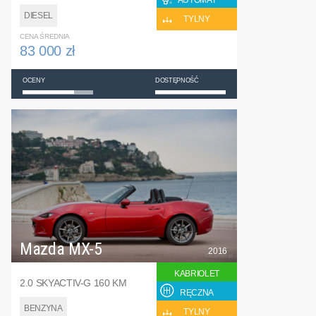
AUTOMAT
DIESEL
TYLNY
CENA ŚREDNIA
83 000 zł
OCENY
DOSTĘPNOŚĆ
Mazda MX-5
2016
KABRIOLET
2.0 SKYACTIV-G 160 KM
RĘCZNA
BENZYNA
TYLNY