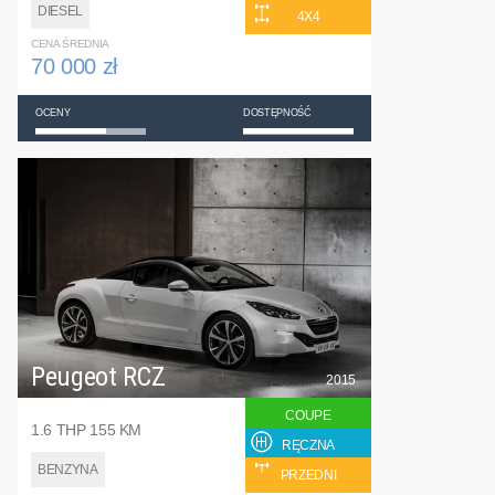
DIESEL
4X4
CENA ŚREDNIA
70 000 zł
OCENY
DOSTĘPNOŚĆ
Peugeot RCZ
2015
COUPE
1.6 THP 155 KM
RĘCZNA
BENZYNA
PRZEDNI