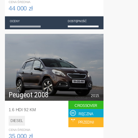
CENA ŚREDNIA
44 000 zł
OCENY
DOSTĘPNOŚĆ
Peugeot 2008
2015
CROSSOVER
1.6 HDI 92 KM
RĘCZNA
DIESEL
PRZEDNI
CENA ŚREDNIA
35 000 zł