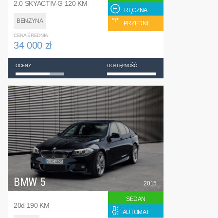
2.0 SKYACTIV-G 120 KM
RĘCZNA
BENZYNA
PRZEDNI
CENA ŚREDNIA
34 000 zł
OCENY
DOSTĘPNOŚĆ
BMW 5
2015
SEDAN
20d 190 KM
AUTOMAT