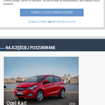
Dobre osiągi, tanie w zakupie, raczej drogie w eksploatacji, ale dające dużo
wrażeń.
ZOBACZ LISTĘ SAMOCHODÓW
ZOBACZ INNE
lub
WYSZUKAJ AUTA
NAJCZĘŚCIEJ POSZUKIWANE
Opel Karl
2015