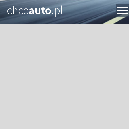
chce
auto
.pl