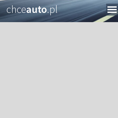
chce
auto
.pl