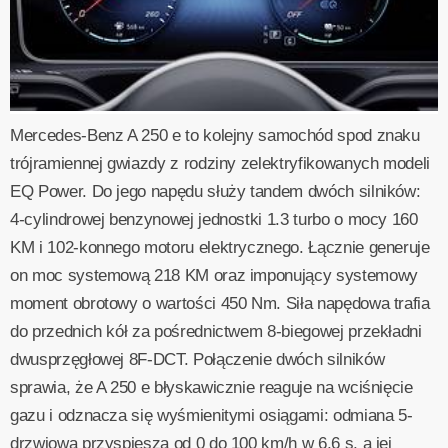
Mercedes-Benz A 250 e to kolejny samochód spod znaku
trójramiennej gwiazdy z rodziny zelektryfikowanych modeli
EQ Power. Do jego napędu służy tandem dwóch silników:
4-cylindrowej benzynowej jednostki 1.3 turbo o mocy 160
KM i 102-konnego motoru elektrycznego. Łącznie generuje
on moc systemową 218 KM oraz imponujący systemowy
moment obrotowy o wartości 450 Nm. Siła napędowa trafia
do przednich kół za pośrednictwem 8-biegowej przekładni
dwusprzęgłowej 8F-DCT. Połączenie dwóch silników
sprawia, że A 250 e błyskawicznie reaguje na wciśnięcie
gazu i odznacza się wyśmienitymi osiągami: odmiana 5-
drzwiowa przyspiesza od 0 do 100 km/h w 6,6 s, a jej