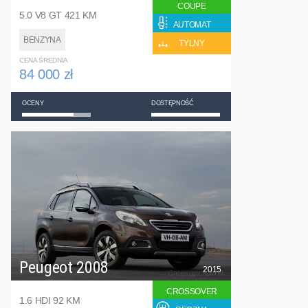
COUPE
5.0 V8 GT 421 KM
AUTOMAT
BENZYNA
TYLNY
CENA ŚREDNIA
84 000 zł
OCENY
DOSTĘPNOŚĆ
Peugeot 2008
2015
CROSSOVER
1.6 HDI 92 KM