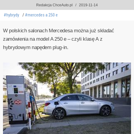
Redakcja ChceAuto.pl
2019-11-14
#hybrydy
#mercedes a 250 e
W polskich salonach Mercedesa można już składać
zamówienia na model A 250 e – czyli klasę A z
hybrydowym napędem plug-in.