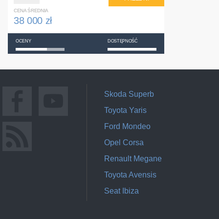
CENA ŚREDNIA
38 000 zł
OCENY
DOSTĘPNOŚĆ
Skoda Superb
Toyota Yaris
Ford Mondeo
Opel Corsa
Renault Megane
Toyota Avensis
Seat Ibiza