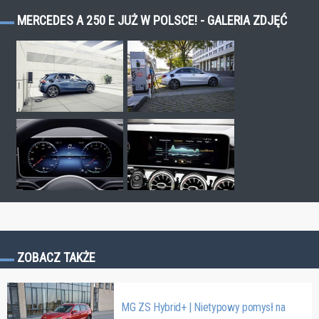
MERCEDES A 250 E JUŻ W POLSCE! - GALERIA ZDJĘĆ
ZOBACZ TAKŻE
MG ZS Hybrid+ | Nietypowy pomysł na