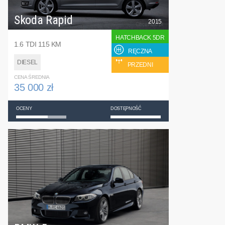
Skoda Rapid
2015
HATCHBACK 5DR
1.6 TDI 115 KM
RĘCZNA
DIESEL
PRZEDNI
CENA ŚREDNIA
35 000 zł
OCENY
DOSTĘPNOŚĆ