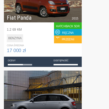
Fiat Panda
2015
HATCHBACK 5DR
1.2 69 KM
RĘCZNA
BENZYNA
PRZEDNI
CENA ŚREDNIA
17 000 zł
OCENY
DOSTĘPNOŚĆ