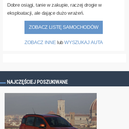
Dobre osiągi, tanie w zakupie, raczej drogie w
eksploatacji, ale dające dużo wrażeń.
ZOBACZ LISTĘ SAMOCHODÓW
ZOBACZ INNE
lub
WYSZUKAJ AUTA
NAJCZĘŚCIEJ POSZUKIWANE