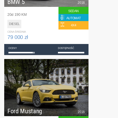
BMW 5
2016
SEDAN
20d 190 KM
AUTOMAT
DIESEL
4X4
CENA ŚREDNIA
79 000 zł
OCENY
DOSTĘPNOŚĆ
Ford Mustang
2016