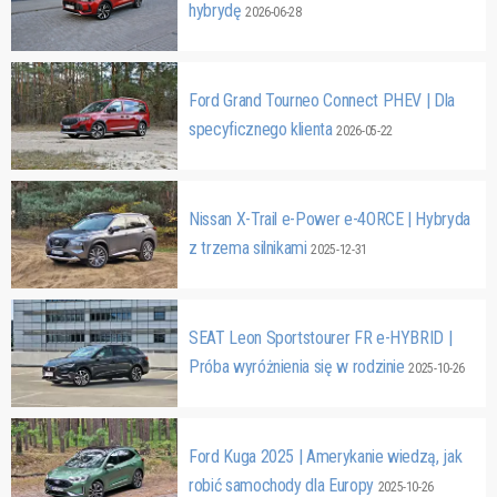
hybrydę
2026-06-28
Ford Grand Tourneo Connect PHEV | Dla
specyficznego klienta
2026-05-22
Nissan X-Trail e-Power e-4ORCE | Hybryda
z trzema silnikami
2025-12-31
SEAT Leon Sportstourer FR e-HYBRID |
Próba wyróżnienia się w rodzinie
2025-10-26
Ford Kuga 2025 | Amerykanie wiedzą, jak
robić samochody dla Europy
2025-10-26