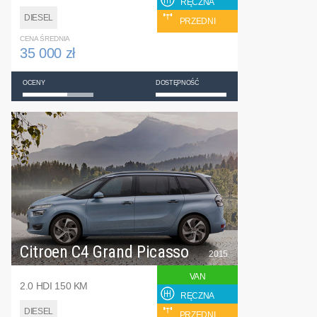
RĘCZNA
DIESEL
PRZEDNI
CENA ŚREDNIA
35 000 zł
OCENY
DOSTĘPNOŚĆ
Citroen C4 Grand Picasso
2015
VAN
2.0 HDI 150 KM
RĘCZNA
DIESEL
PRZEDNI