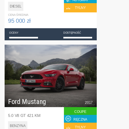
AUTOMAT
DIESEL
TYLNY
CENA ŚREDNIA
95 000 zł
OCENY
DOSTĘPNOŚĆ
Ford Mustang
2017
COUPE
5.0 V8 GT 421 KM
RĘCZNA
BENZYNA
TYLNY