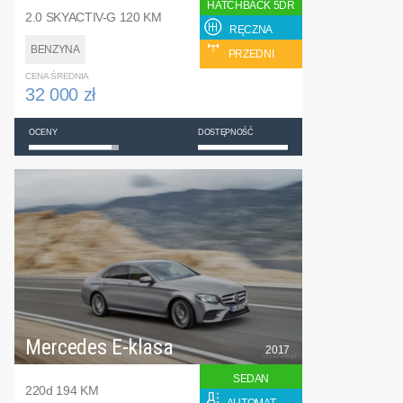
HATCHBACK 5DR
2.0 SKYACTIV-G 120 KM
RĘCZNA
BENZYNA
PRZEDNI
CENA ŚREDNIA
32 000 zł
OCENY
DOSTĘPNOŚĆ
Mercedes E-klasa
2017
SEDAN
220d 194 KM