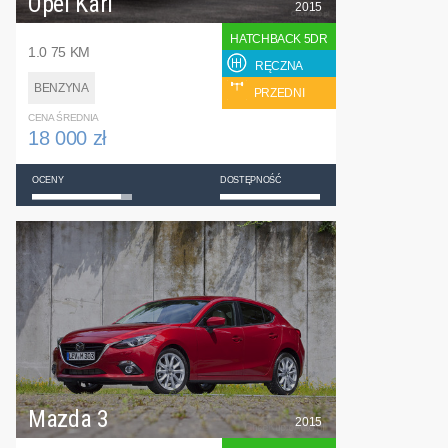
Opel Karl
2015
HATCHBACK 5DR
1.0 75 KM
RĘCZNA
BENZYNA
PRZEDNI
CENA ŚREDNIA
18 000 zł
OCENY
DOSTĘPNOŚĆ
Mazda 3
2015