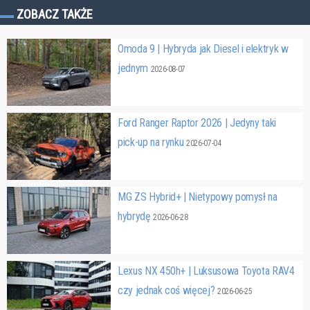
ZOBACZ TAKŻE
Omoda 9 | Hybryda jak Diesel i elektryk w
jednym
2026-08-07
Ford Ranger Raptor 2026 | Jedyny taki
pick-up na rynku
2026-07-04
MG ZS Hybrid+ | Nietypowy pomysł na
hybrydę
2026-06-28
Lexus NX 450h+ | Luksusowa Toyota RAV4
czy jednak coś więcej?
2026-06-25