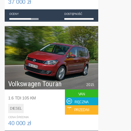
37 000 zł
OCENY
DOSTĘPNOŚĆ
Volkswagen Touran
2015
VAN
1.6 TDI 105 KM
RĘCZNA
DIESEL
PRZEDNI
CENA ŚREDNIA
40 000 zł