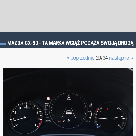
MAZDA CX-30 - TA MARKA WCIĄŻ PODĄŻA SWOJĄ DROGĄ
« poprzednie
20/34
następne »