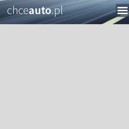
chce
auto
.pl