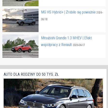
MG HS Hybrid+ | Zrobiło się poważnie
2026-
06-18
Mitsubishi Grandis 1.3 MHEV | Efekt
współpracy z Renault
2026-06-17
AUTO DLA RODZINY DO 50 TYS. ZŁ