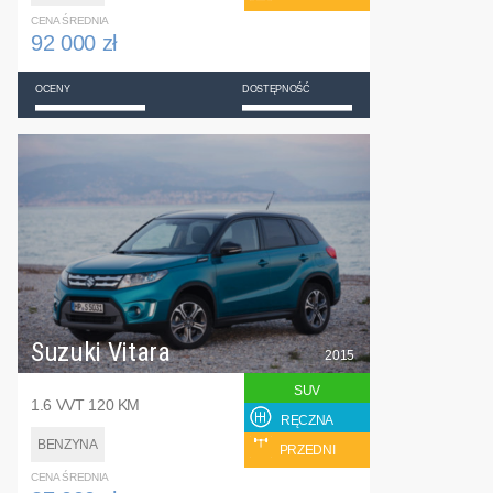
CENA ŚREDNIA
92 000 zł
OCENY
DOSTĘPNOŚĆ
Suzuki Vitara
2015
SUV
1.6 VVT 120 KM
RĘCZNA
BENZYNA
PRZEDNI
CENA ŚREDNIA