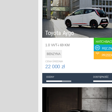
Toyota Aygo
HATCHBAC
1.0 VVT-i 69 KM
RĘCZN
BENZYNA
PRZED
CENA ŚREDNIA
22 000 zł
OCENY
DOSTĘPNOŚĆ