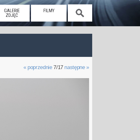
GALERIE
FILMY
ZDJĘĆ
« poprzednie
7/17
następne »