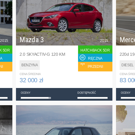
Mazda 3
Merc
2015
2015
K 5DR
HATCHBACK 5DR
2.0 SKYACTIV-G 120 KM
220d 1
A
RĘCZNA
BENZYNA
DIESEL
NI
PRZEDNI
CENA ŚREDNIA
CENA ŚRE
32 000 zł
83 00
OCENY
DOSTĘPNOŚĆ
OCENY