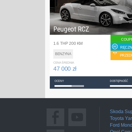
Peugeot RCZ
COUP
1.6 THP 200 KM
RĘCZN
BENZYNA
PRZED
CENA ŚREDNIA
47 000 zł
OCENY
DOSTĘPNOŚĆ
Skoda Su
Toyota Yar
Ford Mon
Opel Cors