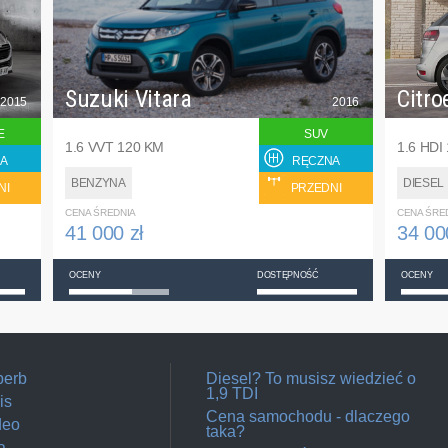
Suzuki Vitara
Citro
2015
2016
E
SUV
1.6 VVT 120 KM
1.6 HDI
A
RĘCZNA
BENZYNA
DIESEL
NI
PRZEDNI
CENA ŚREDNIA
CENA ŚRE
41 000 zł
34 00
OCENY
DOSTĘPNOŚĆ
OCENY
perb
Diesel? To musisz wiedzieć o
1,9 TDI
is
Cena samochodu - dlaczego
deo
taka?
a