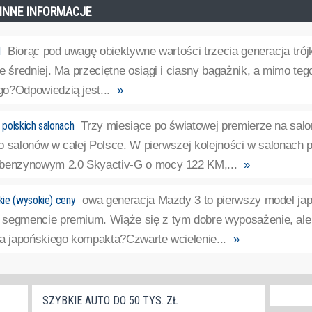
- INNE INFORMACJE
I
Biorąc pod uwagę obiektywne wartości trzecia generacja trój
e średniej. Ma przeciętne osiągi i ciasny bagażnik, a mimo te
o?Odpowiedzią jest...
»
polskich salonach
Trzy miesiące po światowej premierze na sal
 do salonów w całej Polsce. W pierwszej kolejności w salonach 
 benzynowym 2.0 Skyactiv-G o mocy 122 KM,...
»
ie (wysokie) ceny
owa generacja Mazdy 3 to pierwszy model jap
segmencie premium. Wiąże się z tym dobre wyposażenie, ale 
za japońskiego kompakta?Czwarte wcielenie...
»
SZYBKIE AUTO DO 50 TYS. ZŁ