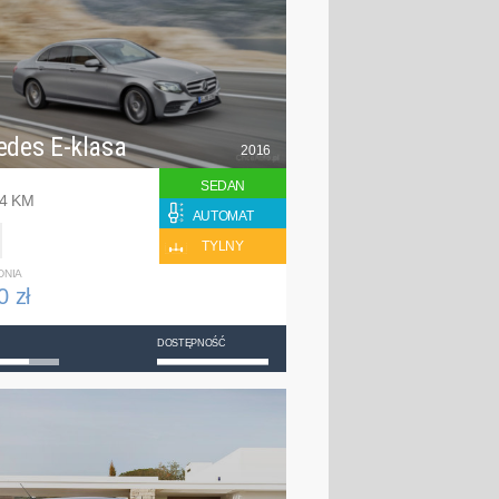
edes E-klasa
2016
SEDAN
94 KM
AUTOMAT
TYLNY
DNIA
0 zł
DOSTĘPNOŚĆ