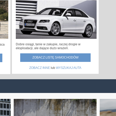
Dobre osiągi, tanie w zakupie, raczej drogie w
jsca
eksploatacji, ale dające dużo wrażeń.
ZOBACZ LISTĘ SAMOCHODÓW
ZOBACZ INNE
lub
WYSZUKAJ AUTA