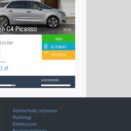
en C4 Picasso
2015
VAN
 115 KM
AUTOMAT
PRZEDNI
DNIA
0 zł
DOSTĘPNOŚĆ
Samochody używane
Rankingi
Elektryczne
Bezpieczeństwo