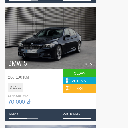
BMW 5
2015
SEDAN
20d 190 KM
AUTOMAT
DIESEL
4X4
CENA ŚREDNIA
70 000 zł
OCENY
DOSTĘPNOŚĆ