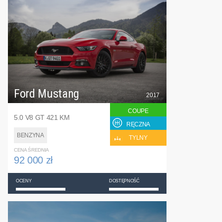
Ford Mustang
2017
COUPE
5.0 V8 GT 421 KM
RĘCZNA
BENZYNA
TYLNY
CENA ŚREDNIA
92 000 zł
OCENY
DOSTĘPNOŚĆ