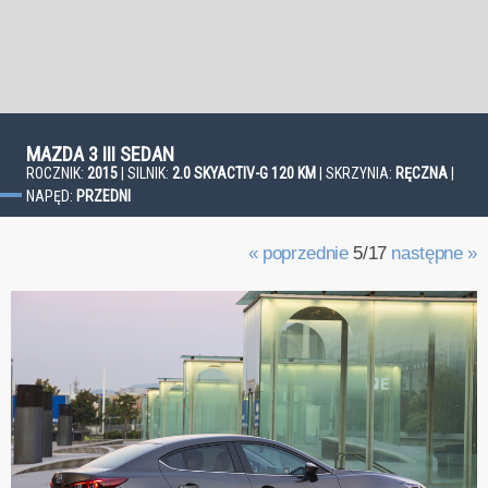
MAZDA 3 III SEDAN
ROCZNIK:
2015
| SILNIK:
2.0 SKYACTIV-G 120 KM
| SKRZYNIA:
RĘCZNA
|
NAPĘD:
PRZEDNI
« poprzednie
5/17
następne »