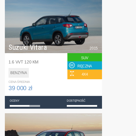
Suzuki Vitara
2015
SUV
1.6 VVT 120 KM
RĘCZNA
BENZYNA
4X4
CENA ŚREDNIA
39 000 zł
OCENY
DOSTĘPNOŚĆ