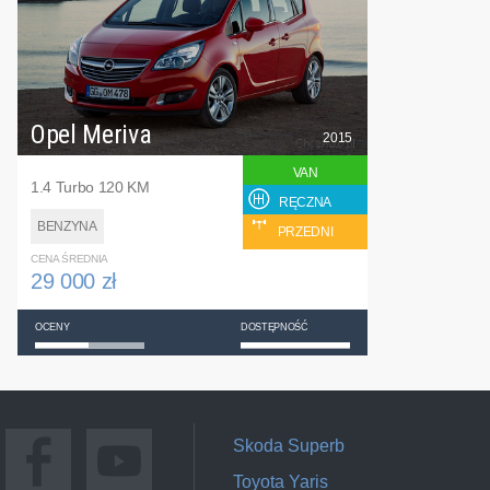
Opel Meriva
2015
VAN
1.4 Turbo 120 KM
RĘCZNA
BENZYNA
PRZEDNI
CENA ŚREDNIA
29 000 zł
OCENY
DOSTĘPNOŚĆ
Skoda Superb
Toyota Yaris