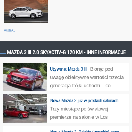
Audi A3
MAZDA 3 III 2.0 SKYACTIV-G 120 KM - INNE INFORMACJE
Używane: Mazda 3 III
Biorąc pod
uwagę obiektywne wartości trzecia
generacja trójki uchodzi – co
najwyżej – za średniaka w klasie
Nowa Mazda 3 już w polskich salonach
średniej. Ma przeciętne osiągi i ciasny bagażnik, a mimo
Trzy miesiące po światowej
tego auto jest rozchwytywane na rynku wtórnym.
premierze na salonie w Los
Dlaczego?Odpowiedzią jest...
»
Angeles, Mazda 3 nowej generacji