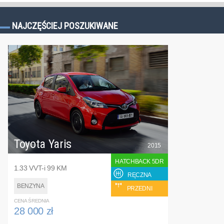
NAJCZĘŚCIEJ POSZUKIWANE
Toyota Yaris
2015
HATCHBACK 5DR
1.33 VVT-i 99 KM
RĘCZNA
BENZYNA
PRZEDNI
CENA ŚREDNIA
28 000 zł