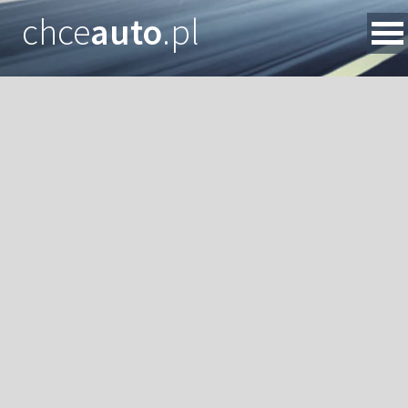
chce
auto
.pl