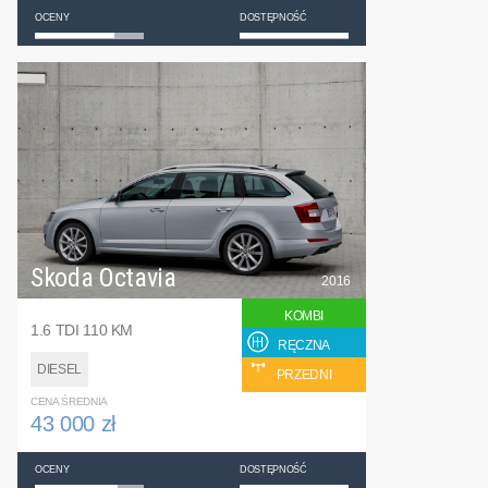
OCENY
DOSTĘPNOŚĆ
Skoda Octavia
2016
KOMBI
1.6 TDI 110 KM
RĘCZNA
DIESEL
PRZEDNI
CENA ŚREDNIA
43 000 zł
OCENY
DOSTĘPNOŚĆ