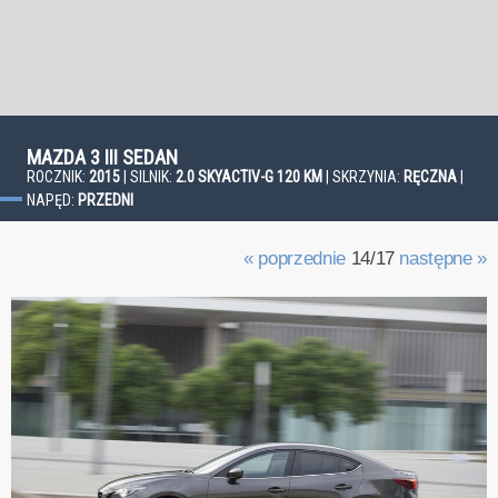
MAZDA 3 III SEDAN
ROCZNIK:
2015
| SILNIK:
2.0 SKYACTIV-G 120 KM
| SKRZYNIA:
RĘCZNA
|
NAPĘD:
PRZEDNI
« poprzednie
14/17
następne »