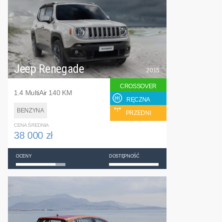
Jeep Renegade
2015
CROSSOVER
1.4 MultiAir 140 KM
RĘCZNA
BENZYNA
PRZEDNI
CENA ŚREDNIA
38 000 zł
OCENY
DOSTĘPNOŚĆ