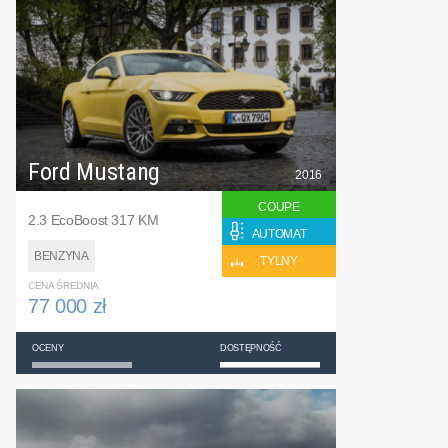
Ford Mustang
2016
COUPE
2.3 EcoBoost 317 KM
AUTOMAT
BENZYNA
TYLNY
CENA ŚREDNIA
77 000 zł
OCENY
DOSTĘPNOŚĆ