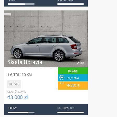
Skoda Octavia
2016
KOMBI
1.6 TDI 110 KM
RĘCZNA
DIESEL
PRZEDNI
CENA ŚREDNIA
43 000 zł
OCENY
DOSTĘPNOŚĆ