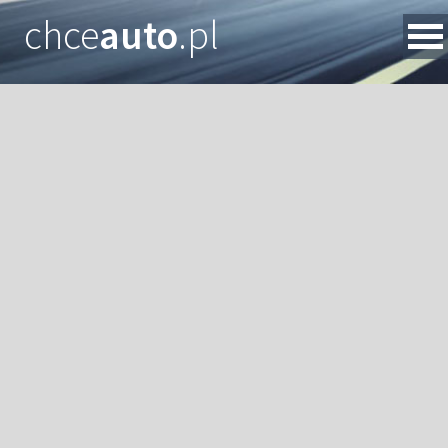
chce
auto
.pl