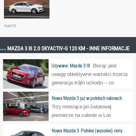
Audi A3
MAZDA 3 III 2.0 SKYACTIV-G 120 KM - INNE INFORMACJE
Używane: Mazda 3 III
Biorąc pod
uwagę obiektywne wartości trzecia
generacja trójki uchodzi – co
najwyżej – za średniaka w klasie
Nowa Mazda 3 już w polskich salonach
średniej. Ma przeciętne osiągi i ciasny bagażnik, a mimo
Trzy miesiące po światowej
tego auto jest rozchwytywane na rynku wtórnym.
premierze na salonie w Los
Dlaczego?Odpowiedzią jest...
»
Angeles, Mazda 3 nowej generacji
Nowa Mazda 3. Polskie (wysokie) ceny
trafiła do salonów w całej Polsce. W pierwszej kolejności