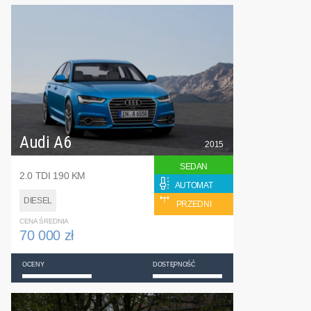
Audi A6
2015
SEDAN
2.0 TDI 190 KM
AUTOMAT
DIESEL
PRZEDNI
CENA ŚREDNIA
70 000 zł
OCENY
DOSTĘPNOŚĆ