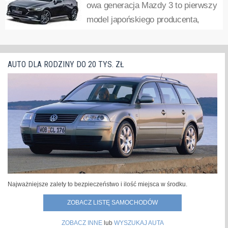
owa generacja Mazdy 3 to pierwszy
w salonach pojawiło się auto w wersji hatchback z nowym
model japońskiego producenta,
silnikiem benzynowym 2.0 Skyactiv-G o mocy 122
który ma być pozycjonowany z
KM,...
»
segmencie premium. Wiąże się z tym dobre wyposażenie,
ale również wyższe ceny. Ile trzeba będzie zapłacić za
AUTO DLA RODZINY DO 20 TYS. ZŁ
japońskiego kompakta?Czwarte wcielenie...
»
Najważniejsze zalety to bezpieczeństwo i ilość miejsca w środku.
ZOBACZ LISTĘ SAMOCHODÓW
ZOBACZ INNE
lub
WYSZUKAJ AUTA