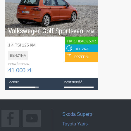
Volkswagen Golf Sportsvan
2016
HATCHBACK 5DR
1.4 TSI 125 KM
RĘCZNA
BENZYNA
PRZEDNI
CENA ŚREDNIA
41 000 zł
OCENY
DOSTĘPNOŚĆ
Skoda Superb
Toyota Yaris