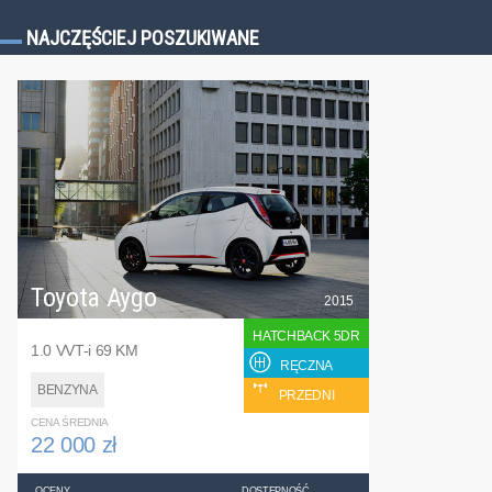
NAJCZĘŚCIEJ POSZUKIWANE
Toyota Aygo
2015
HATCHBACK 5DR
1.0 VVT-i 69 KM
RĘCZNA
BENZYNA
PRZEDNI
CENA ŚREDNIA
22 000 zł
OCENY
DOSTĘPNOŚĆ