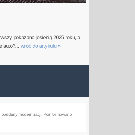
rwszy pokazano jesienią 2025 roku, a
e auto?...
wróć do artykułu
»
tał poddany modernizacji. Poinformowano