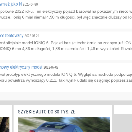
Również jako N
2025-04-30
 połowie 2022 roku. Ten elektryczny pojazd bazował na pokazanym nieco wc
zie. Ioniq 6 miał niemal 4,90 m długości, był więc znacznie dłuższy od Ion
zaprezentowany
2022-07-21
ł oficjalnie model IONIQ 6. Pojazd bazuje technicznie na znanym już ION
ONIQ 6 ma 4,86 m długości, 1,88 m szerokości i 1,46 m wysokości. Rozstaw
e nowy elektryczny model
2022-07-09
wał prototyp elektrycznego modelu IONIQ 6. Wygląd samochodu podporz
poru powietrza wynoszący 0,211. Taki wynik udało się osiągnąć poprzez zas
SZYBKIE AUTO DO 30 TYS. ZŁ