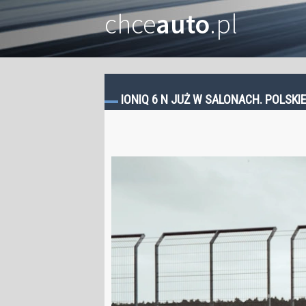
chce
auto
.pl
IONIQ 6 N JUŻ W SALONACH. POLSKI