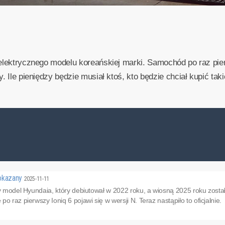
 elektrycznego modelu koreańskiej marki. Samochód po raz pie
. Ile pieniędzy będzie musiał ktoś, kto będzie chciał kupić taki
pokazany
2025-11-11
ny model Hyundaia, który debiutował w 2022 roku, a wiosną 2025 roku zos
o raz pierwszy Ioniq 6 pojawi się w wersji N. Teraz nastąpiło to oficjalnie.