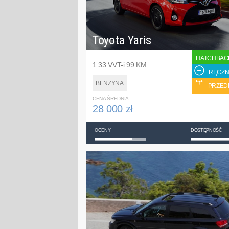
Toyota Yaris
HATCHBAC
1.33 VVT-i 99 KM
RĘCZN
BENZYNA
PRZED
CENA ŚREDNIA
28 000 zł
OCENY
DOSTĘPNOŚĆ