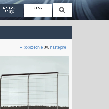
GALERIE
FILMY
ZDJĘĆ
« poprzednie
3/6
następne »