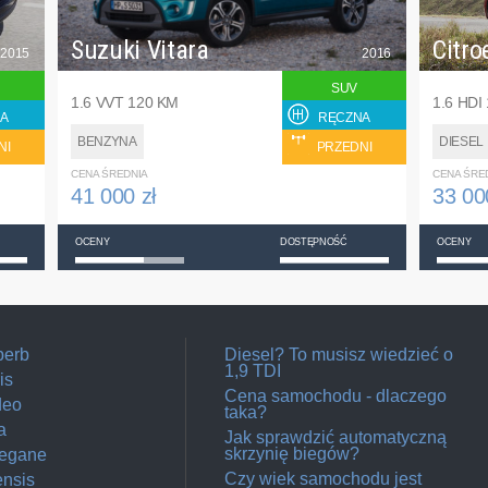
Suzuki Vitara
Citro
2015
2016
SUV
1.6 VVT 120 KM
1.6 HDI
A
RĘCZNA
BENZYNA
DIESEL
NI
PRZEDNI
CENA ŚREDNIA
CENA ŚRE
41 000 zł
33 00
OCENY
DOSTĘPNOŚĆ
OCENY
perb
Diesel? To musisz wiedzieć o
1,9 TDI
is
Cena samochodu - dlaczego
deo
taka?
a
Jak sprawdzić automatyczną
skrzynię biegów?
Megane
Czy wiek samochodu jest
ensis