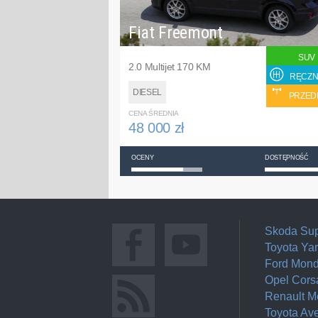
Fiat Freemont
SUV
2.0 Multijet 170 KM
RĘCZN
DIESEL
PRZED
CENA ŚREDNIA
48 000 zł
OCENY
DOSTĘPNOŚĆ
Skoda Su
Toyota Yar
Ford Mon
Opel Cors
Renault 
Toyota Av