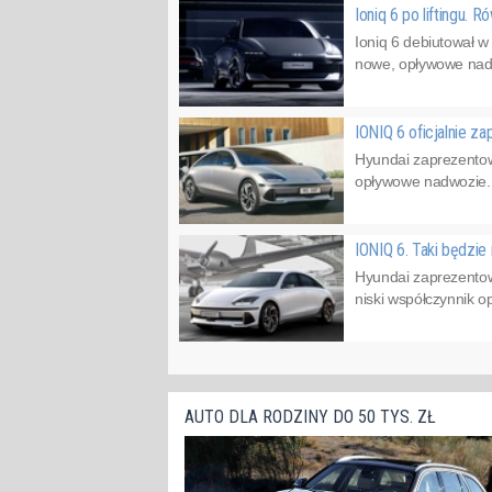
Ioniq 6 po liftingu. 
Ioniq 6 debiutował w
nowe, opływowe nadwo
IONIQ 6 oficjalnie 
Hyundai zaprezentowa
opływowe nadwozie.I
IONIQ 6. Taki będzi
Hyundai zaprezento
niski współczynnik o
AUTO DLA RODZINY DO 50 TYS. ZŁ