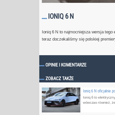
IONIQ 6 N
Ioniq 6 N to najmocniejsza wersja tego
teraz doczekaliśmy się polskiej premiery
OPINIE I KOMENTARZE
ZOBACZ TAKŻE
Ioniq 6 N oficjalnie 
Ioniq 6 to elektrycz
wówczas również, że p