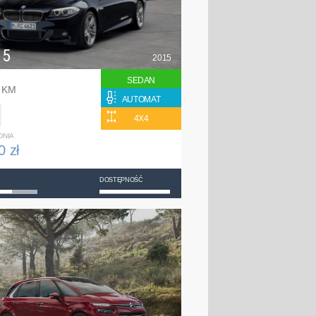
 5
2015
SEDAN
0 KM
AUTOMAT
4X4
DNIA
0 zł
DOSTĘPNOŚĆ