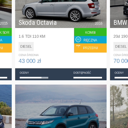
Skoda Octavia
BMW
2015
2016
K 5DR
KOMBI
1.6 TDI 110 KM
20d 19
A
RĘCZNA
DIESEL
DIESEL
NI
PRZEDNI
CENA ŚREDNIA
CENA ŚRE
43 000 zł
70 00
OCENY
DOSTĘPNOŚĆ
OCENY