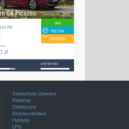
en C4 Picasso
2015
VAN
 115 KM
RĘCZNA
PRZEDNI
DNIA
0 zł
DOSTĘPNOŚĆ
Samochody używane
Rankingi
Elektryczne
Bezpieczeństwo
Hybrydy
LPG