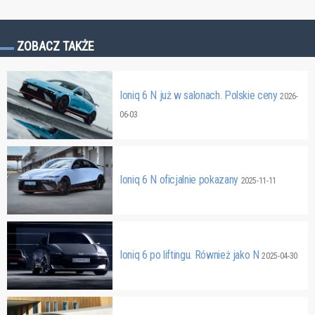
ZOBACZ TAKŻE
Ioniq 6 N już w salonach. Polskie ceny
2026-
06-03
Ioniq 6 N oficjalnie pokazany
2025-11-11
Ioniq 6 po liftingu. Również jako N
2025-04-30