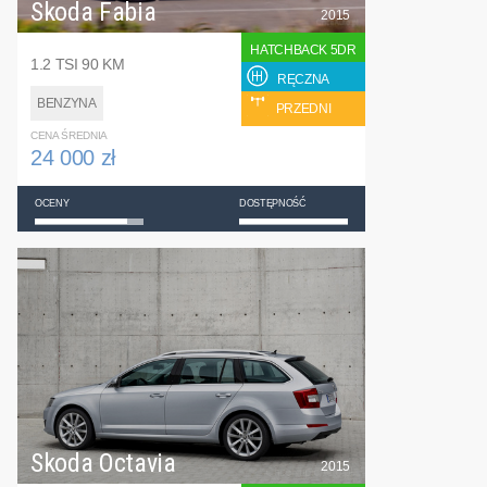
Skoda Fabia
2015
HATCHBACK 5DR
1.2 TSI 90 KM
RĘCZNA
BENZYNA
PRZEDNI
CENA ŚREDNIA
24 000 zł
OCENY
DOSTĘPNOŚĆ
Skoda Octavia
2015