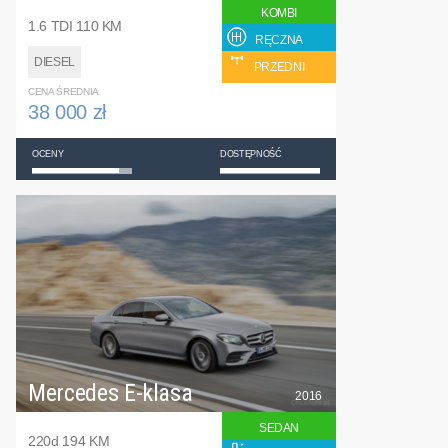
KOMBI
1.6 TDI 110 KM
RĘCZNA
DIESEL
PRZEDNI
CENA ŚREDNIA
38 000 zł
OCENY
DOSTĘPNOŚĆ
Mercedes E-klasa
2016
SEDAN
220d 194 KM