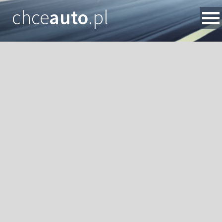
chce
auto
.pl