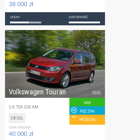
38 000 zł
OCENY
DOSTĘPNOŚĆ
Volkswagen Touran
2015
VAN
1.6 TDI 105 KM
RĘCZNA
DIESEL
PRZEDNI
CENA ŚREDNIA
40 000 zł