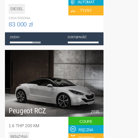
AUTOMAT
DIESEL
TYLNY
CENA ŚREDNIA
83 000 zł
OCENY
DOSTĘPNOŚĆ
Peugeot RCZ
2015
COUPE
1.6 THP 200 KM
RĘCZNA
BENZYNA