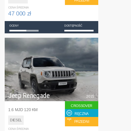
PRZEDNI
CENA ŚREDNIA
47 000 zł
OCENY
DOSTĘPNOŚĆ
Jeep Renegade
2015
CROSSOVER
1.6 MJD 120 KM
RĘCZNA
DIESEL
PRZEDNI
CENA ŚREDNIA