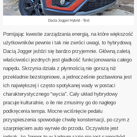
Dacia Jogger Hybrid - Test
Pomijając kwestie zarządzania energią, na które większość
użytkowników pewnie i tak nie zwróci uwagi, to hybrydową
Dacią Jogger jeździ się bardzo przyjemnie. Główną zaletą
właściwości jezdnych jest gładkość funkcjonowania całego
napędu. Skrzynia działa z płynnością nie gorszą niż
przekładnie bezstopniowe, a jednocześnie pozbawiona jest
ich największej i często spotykanej wady w postaci
charakterystycznego “wycia”. Cały układ hybrydowy
pracuje kulturalnie, o ile nie zmusimy go do nagłego
podkręcenia tempa. Mocne wciśnięcie pedału
przyspieszenia spowoduje chwilę konsternacji, po czym z
szarpnięciem auto wyrwie do przodu. Oczywiste jest
jednak, że Jogger to w żadnym razie nie jest samochód