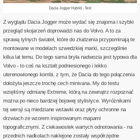
Dacia Jogger Hybrid - Test
Z wyglądu Dacia Jogger może wydać się znajoma i szybki
przegląd skojarzeń doprowadzi nas do Volvo. A to za
sprawą tylnych świateł, które do złudzenia przypominają te
montowane w modelach szwedzkiej marki, szczególnie
kilka lat temu. Do tego sama bryła nadwozia jest typowa dla
Volvo - to coś na kształt podniesionego i lekko
uterenowionego kombi, z tym, że Dacia do tego połączenia
dołożyła jeszcze trochę cech minivana. My do testu
wzięliśmy odmianę Extreme, którą na zewnątrz rozpoznać
można po nieco bardziej bojowej stylistyce. Wyróżnikami
tej wersji są miedziane wstawki oraz płyty ochronne na
drzwiach ze wzorem inspirowanym mapami
topograficznymi. Z ciekawostek wartych odnotowania - na
przednich nadkolach naklejone zostały współrzędne