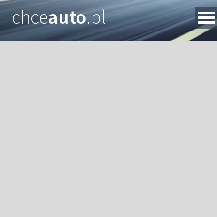
chce
auto
.pl