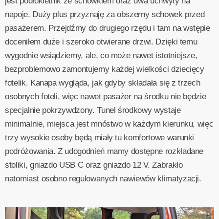
jest podłokietnik ze schowkiem oraz dwa uchwyty na
napoje. Duży plus przyznaję za obszerny schowek przed
pasażerem. Przejdźmy do drugiego rzędu i tam na wstępie
doceniłem duże i szeroko otwierane drzwi. Dzięki temu
wygodnie wsiądziemy, ale, co może nawet istotniejsze,
bezproblemowo zamontujemy każdej wielkości dziecięcy
fotelik. Kanapa wygląda, jak gdyby składała się z trzech
osobnych foteli, więc nawet pasażer na środku nie będzie
specjalnie pokrzywdzony. Tunel środkowy wystaje
minimalnie, miejsca jest mnóstwo w każdym kierunku, więc
trzy wysokie osoby będą miały tu komfortowe warunki
podróżowania. Z udogodnień mamy dostępne rozkładane
stoliki, gniazdo USB C oraz gniazdo 12 V. Zabrakło
natomiast osobno regulowanych nawiewów klimatyzacji.