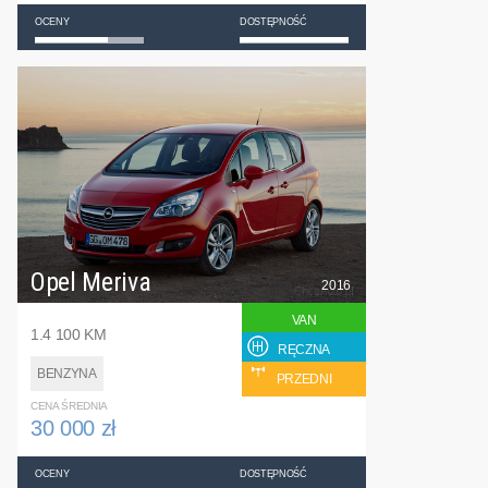
OCENY
DOSTĘPNOŚĆ
Opel Meriva
2016
VAN
1.4 100 KM
RĘCZNA
BENZYNA
PRZEDNI
CENA ŚREDNIA
30 000 zł
OCENY
DOSTĘPNOŚĆ