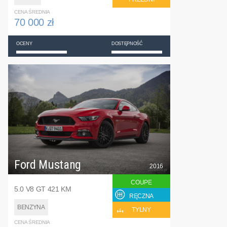
CENA ŚREDNIA
70 000 zł
OCENY
DOSTĘPNOŚĆ
Ford Mustang
2016
COUPE
5.0 V8 GT 421 KM
RĘCZNA
BENZYNA
TYLNY
CENA ŚREDNIA