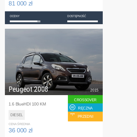
81 000 zł
OCENY
DOSTĘPNOŚĆ
Peugeot 2008
2015
CROSSOVER
1.6 BlueHDI 100 KM
RĘCZNA
DIESEL
PRZEDNI
CENA ŚREDNIA
36 000 zł