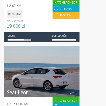
HATCHBACK 3DR
1.2 69 KM
RĘCZNA
BENZYNA
PRZEDNI
CENA ŚREDNIA
19 000 zł
OCENY
DOSTĘPNOŚĆ
Seat Leon
2015
HATCHBACK 5DR
1.2 TSI 110 KM