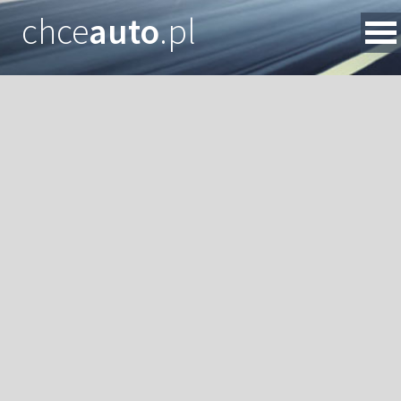
chce
auto
.pl