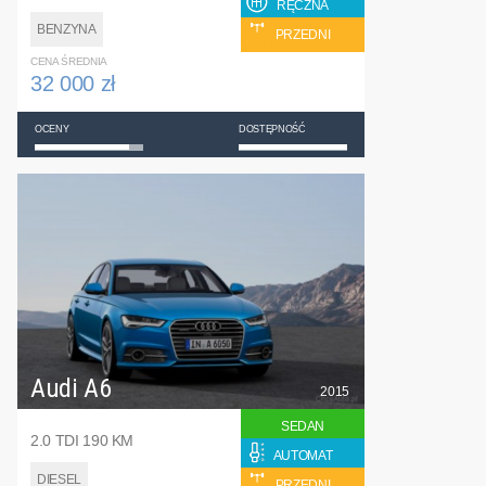
RĘCZNA
BENZYNA
PRZEDNI
CENA ŚREDNIA
32 000 zł
OCENY
DOSTĘPNOŚĆ
Audi A6
2015
SEDAN
2.0 TDI 190 KM
AUTOMAT
DIESEL
PRZEDNI