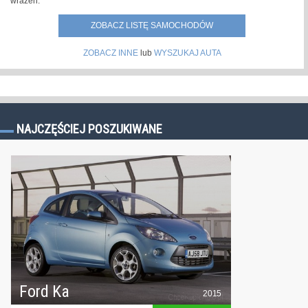
wrażeń.
ZOBACZ LISTĘ SAMOCHODÓW
ZOBACZ INNE
lub
WYSZUKAJ AUTA
NAJCZĘŚCIEJ POSZUKIWANE
Ford Ka
2015