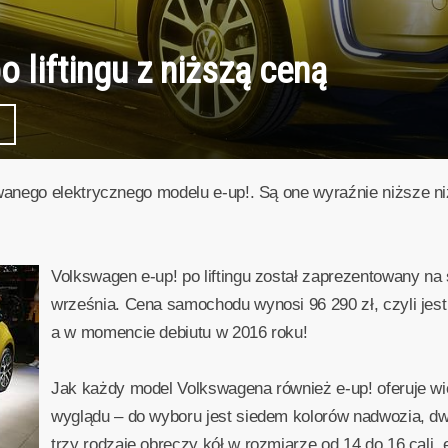
 liftingu z niższą ceną
anego elektrycznego modelu e-up!. Są one wyraźnie niższe ni
Volkswagen e-up! po liftingu został zaprezentowany na 
września. Cena samochodu wynosi 96 290 zł, czyli jest 
a w momencie debiutu w 2016 roku!
Jak każdy model Volkswagena również e-up! oferuje wie
wyglądu – do wyboru jest siedem kolorów nadwozia, dwa
trzy rodzaje obręczy kół w rozmiarze od 14 do 16 cali,