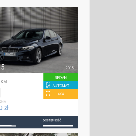
 5
2015
SEDAN
8 KM
AUTOMAT
4X4
DNIA
0 zł
DOSTĘPNOŚĆ