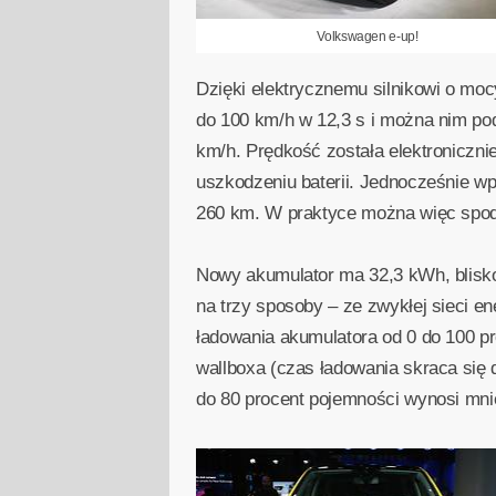
Volkswagen e-up!
Dzięki elektrycznemu silnikowi o mo
do 100 km/h w 12,3 s i można nim p
km/h. Prędkość została elektroniczni
uszkodzeniu baterii. Jednocześnie w
260 km. W praktyce można więc spodz
Nowy akumulator ma 32,3 kWh, blisko
na trzy sposoby – ze zwykłej sieci 
ładowania akumulatora od 0 do 100 p
wallboxa (czas ładowania skraca się 
do 80 procent pojemności wynosi mnie