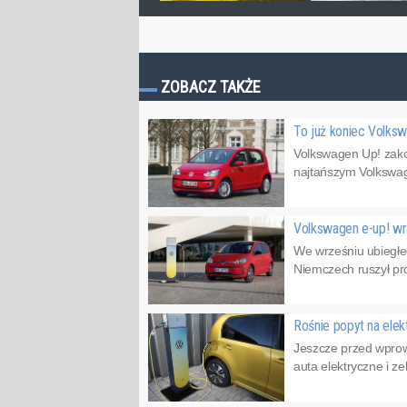
ZOBACZ TAKŻE
To już koniec Volks
Volkswagen Up! zakoń
najtańszym Volkswage
Volkswagen e-up! w
We wrześniu ubiegłe
Niemczech ruszył pr
Rośnie popyt na ele
Jeszcze przed wprow
auta elektryczne i z