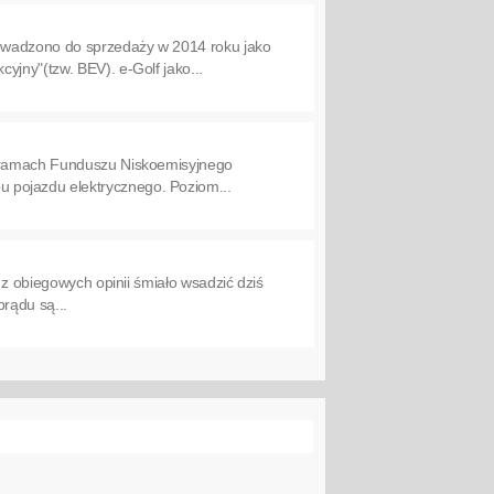
rowadzono do sprzedaży w 2014 roku jako
jny"(tzw. BEV). e-Golf jako...
 w ramach Funduszu Niskoemisyjnego
 pojazdu elektrycznego. Poziom...
 z obiegowych opinii śmiało wsadzić dziś
rądu są...