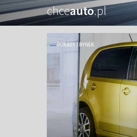
chce
auto
.pl
PORADY I RYNEK