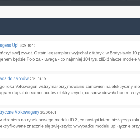
wagena Up!
2023-10-16
czył swój żywot. Ostatni egzemplarz wyjechał z fabryki w Bratysławie 10 p
nem będzie Polo za - uwaga - co najmniej 104 tys. zł!Bliźniacze modele V
raca do salonów
2021-01-19
go roku Volkswagen wstrzymał przyjmowanie zamówień na elektryczny model
ogram dopłat do samochodów elektrycznych, co spowodowało boom na rynk
ktryczne Volkswageny
2020-04-01
adzeniem na rynek nowego modelu ID.3, co nastąpi latem bieżącego rok
elektryfikowane znacznie się zwiększyło: w wypadku modelu up! łącznie przyję