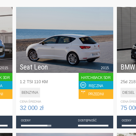
Seat Leon
BMW
2015
2015
K 3DR
HATCHBACK 5DR
1.2 TSI 110 KM
25d 21
A
RĘCZNA
BENZYNA
DIESEL
NI
PRZEDNI
CENA ŚREDNIA
CENA ŚRE
32 000 zł
75 00
OCENY
DOSTĘPNOŚĆ
OCENY