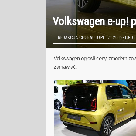
Volkswagen e-up! po
REDAKCJA CHCEAUTO.PL
2019-10-01
Volkswagen ogłosił ceny zmodernizow
zamawiać.