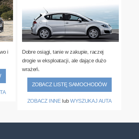
Dobre osiągi, tanie w zakupie, raczej
wo i
drogie w eksploatacji, ale dające dużo
wrażeń.
W
ZOBACZ LISTĘ SAMOCHODÓW
TA
ZOBACZ INNE
lub
WYSZUKAJ AUTA