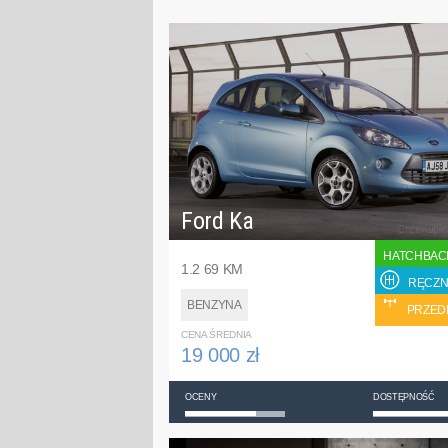
Ford Ka
HATCHBAC
1.2 69 KM
RĘCZN
BENZYNA
PRZED
CENA ŚREDNIA
19 000 zł
OCENY
DOSTĘPNOŚĆ