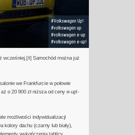
#Volkswagen Up!
#volkswagen up
#volkswagen e-up
#volkswagen e-up!
ż wcześniej.[/i] Samochód można już
salonie we Frankfurcie w połowie
aż o 20 900 zł niższa od ceny e-up!-
le możliwości indywidualizacji
 kolory dachu (czarny lub biały),
 elementy wykończenia tablicy