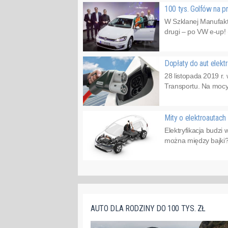
100 tys. Golfów na p
W Szklanej Manufakt
drugi – po VW e-up! 
Dopłaty do aut elektr
28 listopada 2019 r
Transportu. Na mocy
Mity o elektroautach
Elektryfikacja budzi
można między bajki?7
AUTO DLA RODZINY DO 100 TYS. ZŁ