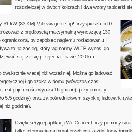
rozdzielczej w dwóch kolorach i dwa wzory tapicerki si
cy 61 kW (83 KM) Volkswagen e-up! przyspiesza od 0
odróżować z prędkością maksymalną wynoszącą 130
e ograniczona, by zapobiec nagłemu rozładowaniu i
pływa to na zasięg, który wg normy WLTP wynosi do
iewać się, że się przejechać nawet 200 km.
 dwukrotnie więcej niż wcześniej. Można go ładować
energetycznej i gniazdka w domu (wówczas czas
rocent pojemności wynosi 16 godzin), przy pomocy
do 5,5 godziny) oraz za pośrednictwem szybkiej ładowarki (wt
j niż godzinę).
Dzięki seryjnej aplikacji We Connect przy pomocy sma
tylko informacje na temat przebiegu każdej trasy (prędk