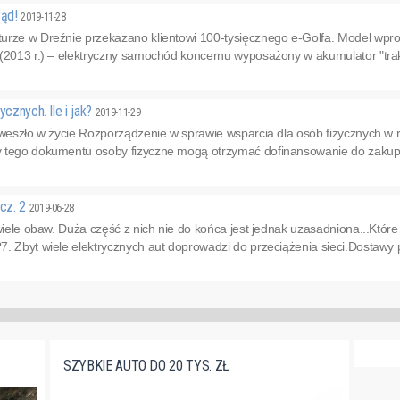
rąd!
2019-11-28
urze w Dreźnie przekazano klientowi 100-tysięcznego e-Golfa. Model wp
(2013 r.) – elektryczny samochód koncernu wyposażony w akumulator "trakcy
ycznych. Ile i jak?
2019-11-29
. weszło w życie Rozporządzenie w sprawie wsparcia dla osób fizycznych
 tego dokumentu osoby fizyczne mogą otrzymać dofinansowanie do zakupu
 cz. 2
2019-06-28
 wiele obaw. Duża część z nich nie do końca jest jednak uzasadniona...Które
. Zbyt wiele elektrycznych aut doprowadzi do przeciążenia sieci.Dostawy p
SZYBKIE AUTO DO 20 TYS. ZŁ