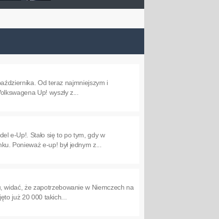
aździernika. Od teraz najmniejszym i
olkswagena Up! wyszły z...
 e-Up!. Stało się to po tym, gdy w
u. Ponieważ e-up! był jednym z...
u, widać, że zapotrzebowanie w Niemczech na
to już 20 000 takich...